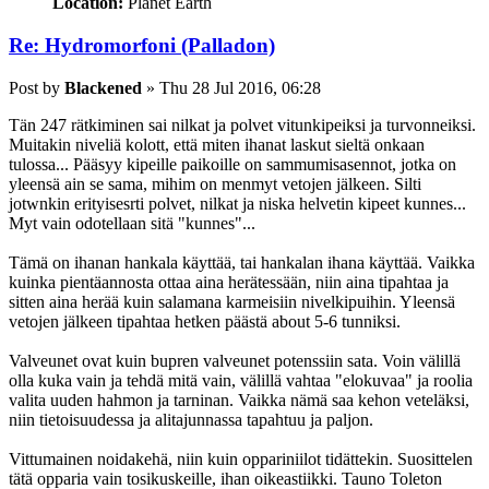
Location:
Planet Earth
Re: Hydromorfoni (Palladon)
Post
by
Blackened
»
Thu 28 Jul 2016, 06:28
Tän 247 rätkiminen sai nilkat ja polvet vitunkipeiksi ja turvonneiksi.
Muitakin niveliä kolott, että miten ihanat laskut sieltä onkaan
tulossa... Pääsyy kipeille paikoille on sammumisasennot, jotka on
yleensä ain se sama, mihim on menmyt vetojen jälkeen. Silti
jotwnkin erityisesrti polvet, nilkat ja niska helvetin kipeet kunnes...
Myt vain odotellaan sitä "kunnes"...
Tämä on ihanan hankala käyttää, tai hankalan ihana käyttää. Vaikka
kuinka pientäannosta ottaa aina herätessään, niin aina tipahtaa ja
sitten aina herää kuin salamana karmeisiin nivelkipuihin. Yleensä
vetojen jälkeen tipahtaa hetken päästä about 5-6 tunniksi.
Valveunet ovat kuin bupren valveunet potenssiin sata. Voin välillä
olla kuka vain ja tehdä mitä vain, välillä vahtaa "elokuvaa" ja roolia
valita uuden hahmon ja tarninan. Vaikka nämä saa kehon veteläksi,
niin tietoisuudessa ja alitajunnassa tapahtuu ja paljon.
Vittumainen noidakehä, niin kuin oppariniilot tidättekin. Suosittelen
tätä opparia vain tosikuskeille, ihan oikeastiikki. Tauno Toleton