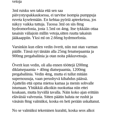
vetoja
3ml ruisku sen takia että sen saa
päivystyspakkauksessa, ei tarvitse isompia pumppuja
ruveta kyselemään. En kehtaa pyöriä apteekeissa, jos
näkyy vaikka tuttuja. Tuossa 3ml on siis 8mg
hydromorfonia, josta 1.5ml on 4mg. Itse tykkään ottaa
tasaisin väliajoin millin vetoja,sitten ruutta takaisin
jääkaappiin. Yksi ml on 2.66mg hydrmorfonia.
Varsinkin kun eilen vedin överit, niin nut otan varman
päälle. Tässä nyt tänään alla 25mg fenatsepaamia ja
900mg pregabaliinia ja otan noita pikkuvetoaja.
Överit kun vedin, oli alla ennen tööttejä l200mg
diklatsepaamia + 40mg diatsepaamia, 1200mg
pregabaliinia. Vedin 4mg, mutta ei tullut mitään
supernousuja, vaan perushyvä kihahdus päässä.
Ajattelin että opma mietoa kamaa ja menin sohvalle
istumaan. Yhtäkkiä alkoikin nuokuttaa niin ettei
koakaan, mutta hyvällä tavalla. Näin koko ajan erittäin
eläväisiä valveunia. Sitten päätin haluta ne rushit ja
väsäsin 8mg valmiiksi, koska en heti perään uskaltanut.
No se valmiiksi tekeminen kurahti, koska seos alkoi