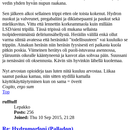
vedin yhden hyvän nupun raakana.
Sen jälkeen alkoi sellainen trippi etten ole toista kokenut. Hydron
nuokut ja valveunet, pregabaliini ja diklatsepaami ja paukut sekä
mielikuvitus. Vittu että lennettin korkeammaola kuin millään
LSD/sieni tripillä. Tässä tripissä oli mukana sellaista
tsolpideemimäistä deliriumsähellystä. Heräilin välillä enkä ollut
varma silmiä avatessa että heräsinkö "todellisuuteen" vai kuuluiko se
trippiin. Ainakun heräsin niin heräsin fyysisesti eri paikasta kuola
pitkin poskia. Viimeinen herätys oli puoli-istuvassa asennossa,
yläruumis oikealle kääntyneenä ja kasvot alas sohvaa päin. Suussani
ja nenässäni oli oksennusta. Kävin siis hyvinkin lähellä kuolemaa.
Nyt arvostan opioideja taas luten niitä kuuluu arvostaa. Liikaa
saanut paskaa kamaa, niin sitten stydillä kamalla
käyttökäyttäytyminen kun on sama = överit
Cogito, ergo sum
Top
rufftuff
Lepakko
Posts:
256
Joined:
Thu 10 Sep 2015, 21:28
Re: Hydromorfoni (Palladon)