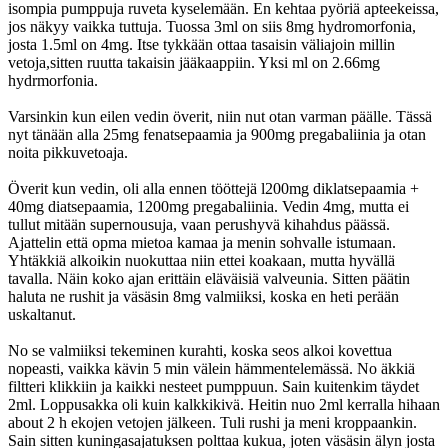
isompia pumppuja ruveta kyselemään. En kehtaa pyöriä apteekeissa,
jos näkyy vaikka tuttuja. Tuossa 3ml on siis 8mg hydromorfonia,
josta 1.5ml on 4mg. Itse tykkään ottaa tasaisin väliajoin millin
vetoja,sitten ruutta takaisin jääkaappiin. Yksi ml on 2.66mg
hydrmorfonia.
Varsinkin kun eilen vedin överit, niin nut otan varman päälle. Tässä
nyt tänään alla 25mg fenatsepaamia ja 900mg pregabaliinia ja otan
noita pikkuvetoaja.
Överit kun vedin, oli alla ennen tööttejä l200mg diklatsepaamia +
40mg diatsepaamia, 1200mg pregabaliinia. Vedin 4mg, mutta ei
tullut mitään supernousuja, vaan perushyvä kihahdus päässä.
Ajattelin että opma mietoa kamaa ja menin sohvalle istumaan.
Yhtäkkiä alkoikin nuokuttaa niin ettei koakaan, mutta hyvällä
tavalla. Näin koko ajan erittäin eläväisiä valveunia. Sitten päätin
haluta ne rushit ja väsäsin 8mg valmiiksi, koska en heti perään
uskaltanut.
No se valmiiksi tekeminen kurahti, koska seos alkoi kovettua
nopeasti, vaikka kävin 5 min välein hämmentelemässä. No äkkiä
filtteri klikkiin ja kaikki nesteet pumppuun. Sain kuitenkim täydet
2ml. Loppusakka oli kuin kalkkikivä. Heitin nuo 2ml kerralla hihaan
about 2 h ekojen vetojen jälkeen. Tuli rushi ja meni kroppaankin.
Sain sitten kuningasajatuksen polttaa kukua, joten väsäsin älyn josta