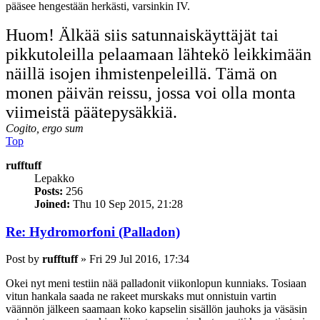
pääsee hengestään herkästi, varsinkin IV.
Huom! Älkää siis satunnaiskäyttäjät tai
pikkutoleilla pelaamaan lähtekö leikkimään
näillä isojen ihmistenpeleillä. Tämä on
monen päivän reissu, jossa voi olla monta
viimeistä päätepysäkkiä.
Cogito, ergo sum
Top
rufftuff
Lepakko
Posts:
256
Joined:
Thu 10 Sep 2015, 21:28
Re: Hydromorfoni (Palladon)
Post
by
rufftuff
»
Fri 29 Jul 2016, 17:34
Okei nyt meni testiin nää palladonit viikonlopun kunniaks. Tosiaan
vitun hankala saada ne rakeet murskaks mut onnistuin vartin
väännön jälkeen saamaan koko kapselin sisällön jauhoks ja väsäsin