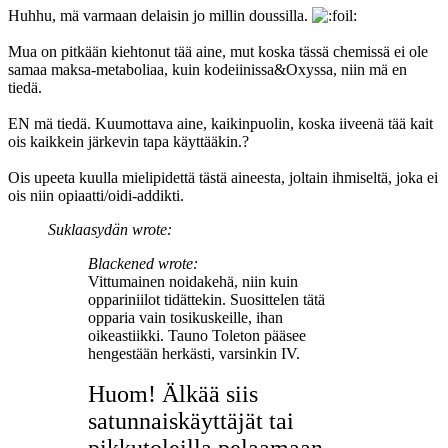
Huhhu, mä varmaan delaisin jo millin doussilla.
Mua on pitkään kiehtonut tää aine, mut koska tässä chemissä ei ole
samaa maksa-metaboliaa, kuin kodeiinissa&Oxyssa, niin mä en
tiedä.
EN mä tiedä. Kuumottava aine, kaikinpuolin, koska iiveenä tää kait
ois kaikkein järkevin tapa käyttääkin.?
Ois upeeta kuulla mielipidettä tästä aineesta, joltain ihmiseltä, joka ei
ois niin opiaatti/oidi-addikti.
Suklaasydän wrote:
Blackened wrote:
Vittumainen noidakehä, niin kuin
oppariniilot tidättekin. Suosittelen tätä
opparia vain tosikuskeille, ihan
oikeastiikki. Tauno Toleton pääsee
hengestään herkästi, varsinkin IV.
Huom! Älkää siis
satunnaiskäyttäjät tai