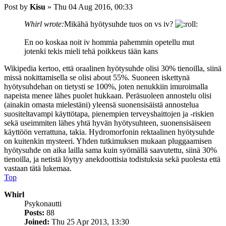
Post
by
Kisu
»
Thu 04 Aug 2016, 00:33
Whirl wrote:
Mikähä hyötysuhde tuos on vs iv?
En oo koskaa noit iv hommia pahemmin opetellu mut
jotenki tekis mieli tehä poikkeus tään kans
Wikipedia kertoo, että oraalinen hyötysuhde olisi 30% tienoilla, siinä
missä nokittamisella se olisi about 55%. Suoneen iskettynä
hyötysuhdehan on tietysti se 100%, joten nenukkiin imuroimalla
napeista menee lähes puolet hukkaan. Peräsuoleen annostelu olisi
(ainakin omasta mielestäni) yleensä suonensisäistä annostelua
suositeltavampi käyttötapa, pienempien terveyshaittojen ja -riskien
sekä useimmiten lähes yhtä hyvän hyötysuhteen, suonensisäiseen
käyttöön verrattuna, takia. Hydromorfonin rektaalinen hyötysuhde
on kuitenkin mysteeri. Yhden tutkimuksen mukaan pluggaamisen
hyötysuhde on aika lailla sama kuin syömällä saavutettu, siinä 30%
tienoilla, ja netistä löytyy anekdoottisia todistuksia sekä puolesta että
vastaan tätä lukemaa.
Top
Whirl
Psykonautti
Posts:
88
Joined:
Thu 25 Apr 2013, 13:30