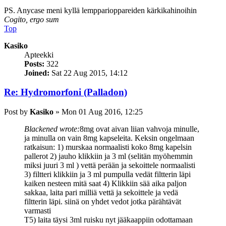
PS. Anycase meni kyllä lempparioppareiden kärkikahinoihin
Cogito, ergo sum
Top
Kasiko
Apteekki
Posts:
322
Joined:
Sat 22 Aug 2015, 14:12
Re: Hydromorfoni (Palladon)
Post
by
Kasiko
»
Mon 01 Aug 2016, 12:25
Blackened wrote:
8mg ovat aivan liian vahvoja minulle,
ja minulla on vain 8mg kapseleita. Keksin ongelmaan
ratkaisun: 1) murskaa normaalisti koko 8mg kapelsin
pallerot 2) jauho klikkiin ja 3 ml (selitän myöhemmin
miksi juuri 3 ml ) vettä perään ja sekoittele normaalisti
3) filtteri klikkiin ja 3 ml pumpulla vedät filtterin läpi
kaiken nesteen mitä saat 4) Klikkiin sää aika paljon
sakkaa, laita pari milliä vettä ja sekoittele ja vedä
filtterin läpi. siinä on yhdet vedot jotka pärähtävät
varmasti
T5) laita täysi 3ml ruisku nyt jääkaappiin odottamaan