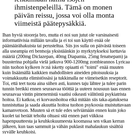
ihmistenpeleillä. Tämä on monen
päivän reissu, jossa voi olla monta
viimeistä päätepysäkkiä.
Ihan hyviä stooreja bro, mutta ei noi sun jutut ole varsinaisesti
informatiivisia millään tavalla ja ei toi sun käyttö enää ole
päämäärähakuista tai perusteltua. Siis jos sulla on päivästä toiseen
alla useampia eri bentsoja yksistäänkin jo myrkytykseksi luettavia
määriä (200mg Diclazepan, 40mg Diapamia, 25mg fenatsepam) ja
buusterina pohjalla vielä jatkuva 900-1200mg zombieannos Lyricaa
niin tuohon kylkeen iv:nä isketty opiaatti ei "toimi" enää muuten
kuin lisäämällä kaikkien mahdollisten aineiden pitoisuuksia ja
voimakkuutta elimistössäsi ja tukkimalla ne viimeisetkin reseptorit.
Toi, että teet tuota aina siihen asti, kunnes taju lähtee ja tulee parin
tunnin breikki ennen seuraavaa tööttiä ja uuteen nousuun taas ennen
seuraavaa vintin pimenemistä vaatisi oikeasti välitöntä psykiatrista
hoitoa. Ei katkoa, ei korvaushoitoa eikä mitään siis taka-ajatuksena
tunnistuttaa ja saada akuuttia hoitoa tuohon psykoosia muistuttavaan
kamanvetoon. Muuten sä et tule edes selviämään ennen kuin joko
kuolet tai heräät teholta oltuasi sitä ennen pari viikkoa
hapenpuutteesta ja keuhkokuumeesta koomassa sen vikan kerran
jälkeen, kun taas sammuit ja vähän puklasit mahalaukun sisältöä
syvälle keuhkoisi.