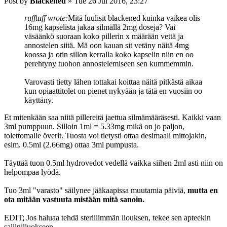
Post
by
Blackened
»
Tue 26 Jul 2016, 23:27
rufftuff wrote:
Mitä luulisit blackened kuinka vaikea olis
16mg kapselista jakaa silmällä 2mg doseja? Vai
väsäänkö suoraan koko pillerin x määrään vettä ja
annostelen siitä. Mä oon kauan sit vetäny näitä 4mg
koossa ja otin sillon kerralla koko kapselin niin en oo
perehtyny tuohon annostelemiseen sen kummemmin.
Varovasti tietty lähen tottakai koittaa näitä pitkästä aikaa
kun opiaattitolet on pienet nykyään ja tätä en vuosiin oo
käyttäny.
Et mitenkään saa niitä pillereitä jaettua silmämääräsesti. Kaikki vaan
3ml pumppuun. Silloin 1ml = 5.33mg mikä on jo paljon,
tolettomalle överit. Tuosta voi tietysti ottaa desimaali mittojakin,
esim. 0.5ml (2.66mg) ottaa 3ml pumpusta.
Täyttää tuon 0.5ml hydrovedot vedellä vaikka siihen 2ml asti niin on
helpompaa lyödä.
Tuo 3ml "varasto" säilynee jääkaapissa muutamia päiviä,
mutta en
ota mitään vastuuta mistään mitä sanoin.
EDIT; Jos haluaa tehdä steriilimmän liouksen, tekee sen apteekin
saliiniliuokseen.