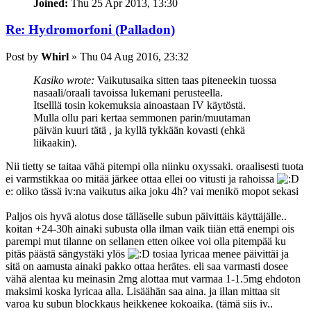
Joined:
Thu 25 Apr 2013, 13:30
Re: Hydromorfoni (Palladon)
Post
by
Whirl
»
Thu 04 Aug 2016, 23:32
Kasiko wrote:
Vaikutusaika sitten taas piteneekin tuossa
nasaali/oraali tavoissa lukemani perusteella.
Itselllä tosin kokemuksia ainoastaan IV käytöstä.
Mulla ollu pari kertaa semmonen parin/muutaman
päivän kuuri tätä , ja kyllä tykkään kovasti (ehkä
liikaakin).
Nii tietty se taitaa vähä pitempi olla niinku oxyssaki. oraalisesti tuota
ei varmstikkaa oo mitää järkee ottaa ellei oo vitusti ja rahoissa
e: oliko tässä iv:na vaikutus aika joku 4h? vai menikö mopot sekasi
Paljos ois hyvä alotus dose tälläselle subun päivittäis käyttäjälle..
koitan +24-30h ainaki subusta olla ilman vaik tiiän että enempi ois
parempi mut tilanne on sellanen etten oikee voi olla pitempää ku
pitäs päästä sängystäki ylös
tosiaa lyricaa menee päivittäi ja
sitä on aamusta ainaki pakko ottaa herätes. eli saa varmasti dosee
vähä alentaa ku meinasin 2mg alottaa mut varmaa 1-1.5mg ehdoton
maksimi koska lyricaa alla. Lisäähän saa aina. ja illan mittaa sit
varoa ku subun blockkaus heikkenee kokoaika. (tämä siis iv..