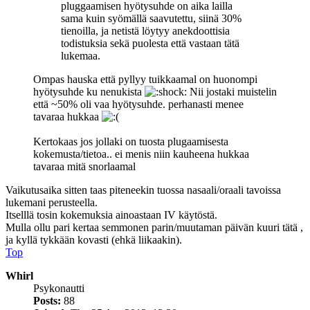
pluggaamisen hyötysuhde on aika lailla
sama kuin syömällä saavutettu, siinä 30%
tienoilla, ja netistä löytyy anekdoottisia
todistuksia sekä puolesta että vastaan tätä
lukemaa.
Ompas hauska että pyllyy tuikkaamal on huonompi
hyötysuhde ku nenukista
Nii jostaki muistelin
että ~50% oli vaa hyötysuhde. perhanasti menee
tavaraa hukkaa
Kertokaas jos jollaki on tuosta plugaamisesta
kokemusta/tietoa.. ei menis niin kauheena hukkaa
tavaraa mitä snorlaamal
Vaikutusaika sitten taas piteneekin tuossa nasaali/oraali tavoissa
lukemani perusteella.
Itselllä tosin kokemuksia ainoastaan IV käytöstä.
Mulla ollu pari kertaa semmonen parin/muutaman päivän kuuri tätä ,
ja kyllä tykkään kovasti (ehkä liikaakin).
Top
Whirl
Psykonautti
Posts:
88