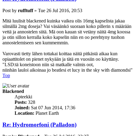
Post
by
rufftuff
»
Tue 26 Jul 2016, 20:53
Mitä luulisit blackened kuinka vaikea olis 16mg kapselista jakaa
silmällä 2mg doseja? Vai väsäänkö suoraan koko pillerin x määrään
vettä ja annostelen siitä. Mä oon kauan sit vetäny näitä 4mg koossa
ja otin sillon kerralla koko kapselin niin en oo perehtyny tuohon
annostelemiseen sen kummemmin.
Varovasti tietty lähen tottakai koittaa näitä pitkästä aikaa kun
opiaattitolet on pienet nykyään ja tätä en vuosiin oo käyttäny.
"LSD:tä koneistoon niin sä matkalle valmis oot,
niinhän lauloi aikoinaa jo beatlesi et lucy in the sky with diamondsi"
Top
Blackened
Apteekki
Posts:
328
Joined:
Sat 07 Jun 2014, 17:36
Location:
Planet Earth
Re: Hydromorfoni (Palladon)