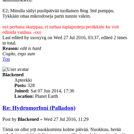
E2; Minulla säilyi puolipäivää tuollainen 8mg 3ml pumppu.
Tykkään ottaa mikrodoseja parin tunnin välein.
nyt perhana skarppaa, ei turhaa tuplaposteja peräkkäin ku voit
edioida vanhaa. -sxo
Last edited by
sxoxyvg
on Wed 27 Jul 2016, 03:37, edited 2 times
in total.
Reason:
edit is hard
Cogito, ergo sum
Top
Blackened
Apteekki
Posts:
328
Joined:
Sat 07 Jun 2014, 17:36
Location:
Planet Earth
Re: Hydromorfoni (Palladon)
Post
by
Blackened
»
Wed 27 Jul 2016, 11:29
Tämä on ollut yrjt nuokkumista kolme päivää. Nuokkuu, herää