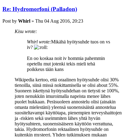
Re: Hydromorfoni (Palladon)
Post
by
Whirl
»
Thu 04 Aug 2016, 20:23
Kisu wrote:
Whirl wrote:
Mikähä hyötysuhde tuos on vs
iv?
En oo koskaa noit iv hommia pahemmin
opetellu mut jotenki tekis mieli tehä
poikkeus tään kans
Wikipedia kertoo, että oraalinen hyötysuhde olisi 30%
tienoilla, siinä missä nokittamisella se olisi about 55%.
Suoneen iskettynä hyötysuhdehan on tietysti se 100%,
joten nenukkiin imuroimalla napeista menee lähes
puolet hukkaan. Peräsuoleen annostelu olisi (ainakin
omasta mielestäni) yleensä suonensisäistä annostelua
suositeltavampi käyttötapa, pienempien terveyshaittojen
ja -riskien sekä useimmiten lähes yhtä hyvän
hyötysuhteen, suonensisäiseen käyttöön verrattuna,
takia. Hydromorfonin rektaalinen hyötysuhde on
kuitenkin mysteeri. Yhden tutkimuksen mukaan