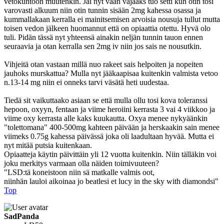
vetokuntoon muutenkin. Jäi nyt vaan vajaaks tuo setti kun otin tosi
varovasti alkuum niin otin tunnin sisään 2mg kahessa osassa ja
kummallakaan kerralla ei mainitsemisen arvoisia nousuja tullut mutta
toisen vedon jälkeen huomannut että on opiaattia otettu. Hyvä olo
tuli. Pidän tässä nyt yhteensä ainakin neljän tunnin tauon ennen
seuraavia ja otan kerralla sen 2mg iv niin jos sais ne nousutkin.
Vihjeitä otan vastaan millä nuo rakeet sais helpoiten ja nopeiten
jauhoks murskattua? Mulla nyt jääkaapisaa kuitenkin valmista vetoo
n.13-14 mg niin ei onneks tarvi väsätä heti uudestaa.
Tiedä sit vaikuttaako asiaan se että mulla ollu tosi kova toleranssi
hepoon, oxyyn, fentaan ja viime heroiini kerrasta 3 vai 4 viikkoo ja
viime oxy kerrasta alle kaks kuukautta. Oxya menee nykyäänkin
"tolettomana" 400-500mg kahteen päivään ja herskaakin sain menee
viimeks 0.75g kahessa päivässä joka oli laadultaan hyvää. Mutta ei
nyt mitää putsia kuitenkaan.
Opiaatteja käytin päivittäin yli 12 vuotta kuitenkin. Niin tälläkin voi
joku merkitys varmaan olla näiden toimivuuteen?
"LSD:tä koneistoon niin sä matkalle valmis oot,
niinhän lauloi aikoinaa jo beatlesi et lucy in the sky with diamondsi"
Top
SadPanda