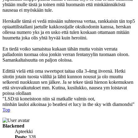
yhtään mulle tästä ja toinen mitä huomasin että minkäännäköstä
nauseaa ei myöskään tule.
Herskalle tämä ei vedä missään suhteessa vertaa, rankkaisin tän top5
opiaattilistallani jaetulle kakkossijalle oksikodonin kanssa, herskan
ollessa numero yks ja en usko että tulen koskaan ottamaan mitään
huumetta joka olis yhtä hyvää kuin heroiini.
En tiedä voiko samaistua kukaan tähän mutta voisin verrata
palladonin tuomaa oloa jonkin verran fentanyylin tuomaan oloon.
Samankaltaisuutta on paljon oloissa.
Edittiä vielä että oma sweetspot taitaa olla 3-4mg iiveenä. Hetki
sitotin jotain tuosta väliltä ja lähti kunnon nousut ja olo muuttu
selkeesti nuokkuun sen jälkee. Ja se tekee tästä hienon kokemuksen
että sivuvaikutukset mm. Kutina, kusilukko, nausea ym loistavat
poissa olollaan
"LSD:tä koneistoon niin sä matkalle valmis oot,
niinhän lauloi aikoinaa jo beatlesi et lucy in the sky with diamondsi"
Top
Blackened
Apteekki
Posts:
328