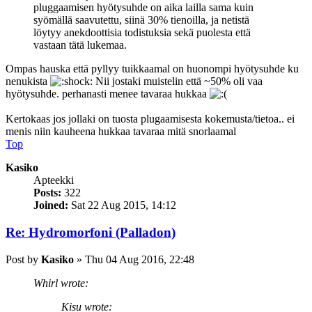
pluggaamisen hyötysuhde on aika lailla sama kuin
syömällä saavutettu, siinä 30% tienoilla, ja netistä
löytyy anekdoottisia todistuksia sekä puolesta että
vastaan tätä lukemaa.
Ompas hauska että pyllyy tuikkaamal on huonompi hyötysuhde ku
nenukista
Nii jostaki muistelin että ~50% oli vaa
hyötysuhde. perhanasti menee tavaraa hukkaa
Kertokaas jos jollaki on tuosta plugaamisesta kokemusta/tietoa.. ei
menis niin kauheena hukkaa tavaraa mitä snorlaamal
Top
Kasiko
Apteekki
Posts:
322
Joined:
Sat 22 Aug 2015, 14:12
Re: Hydromorfoni (Palladon)
Post
by
Kasiko
»
Thu 04 Aug 2016, 22:48
Whirl wrote:
Kisu wrote: