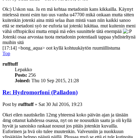
Ok:) Uskon sua. Ja en mä kehtaa metadonin kans kikkailla. Käynyt
mielessä moni esim tuo uus vanha u47700 mikä onkaan mutta sitten
kuitenkin jotenki aina mitä selaa ihan mistä vaan niin kaikki sanoo
että se metadoni syö ne euforia tai jotenki lukittaa. mut kuitenin meni
vähä offtopiciksi mutta empä mä edes suunittele tätä enempää
Jotenki osaa arvostaa tuota metadonin potentiaali tappaa yhdisteltynä
muihin sitä
[17:14] <bong_aqua> oot kyllä kohtuukäytön ruumiillistuma
Top
rufftuff
Lepakko
Posts:
256
Joined:
Thu 10 Sep 2015, 21:28
Re: Hydromorfoni (Palladon)
Post
by
rufftuff
»
Sat 30 Jul 2016, 19:23
Okei eilen nautiskelin 12mg yhteensä koko päivän ajan ja tänään
4mg ottanut kahdessa osassa, nyt on ne nousutkin saatu ja oli kyllä
hyvät ja sanoisko raskaat nousut jos pitäis jotenkin kuvailla.
Euforinen ja hvä olo tulee muutenkin. Valveuniin ja nuokkuun
ylipäätään helppo päästä näillä. Plussaa myö se että ei tule kutinoita