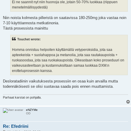
Ei ne saannit nyt niin huonoja ole, jotain 50-70% luokkaa (riippuen
menetelmällisyydestä)
Niin noista kolmesta pilleristä on saatavissa 180-250mg joka vastaa noin
7-10 käyttöannosta metkatinonia.
Tästä prosessista mainittu
Touchet wrote:
Homma onnistuu helpoiten käyttämällä vetyperoksidia, jota saa
apteekeista + suolahappoa ja metanolia, jota saa rautakaupoista +
ruokasoodaa, jota saa ruokakaupoista. Oikeastaan koko proseduuri on
vaikeusasteeltaan ja kustannuksiltaan samaa luokkaa DXM:n
erotteluprosessin kanssa.
Desloratadiinin vaikutuksesta prosessiin en osaa kuin arvailla mutta
todennäköisesti se olisi suotavaa saada pois ennen muuttamista.
Parhaat karstat on pohjalla.
eNZYMe
OD
Re: Efedriini