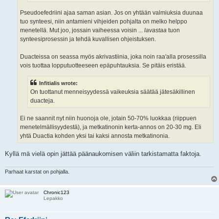
Pseudoefedriini ajaa saman asian. Jos on yhtään valmiuksia duunaa
tuo synteesi, niin antamieni vihjeiden pohjalta on melko helppo
menetellä. Mut joo, jossain vaiheessa voisin ...
lavastaa
tuon
synteesiprosessin ja tehdä kuvallisen ohjeistuksen.
Duacteissa on seassa myös akrivastiinia, joka noin raa'alla prosessilla
vois tuottaa lopputuotteeseen epäpuhtauksia. Se pitäis eristää.
Infitialis wrote:
On tuottanut menneisyydessä vaikeuksia säätää jätesäkillinen
duacteja.
Ei ne saannit nyt niin huonoja ole, jotain 50-70% luokkaa (riippuen
menetelmällisyydestä), ja metkatinonin kerta-annos on 20-30 mg. Eli
yhtä Duactia kohden yksi tai kaksi annosta metkatinonia.
Kyllä mä vielä opin jättää päänaukomisen väliin tarkistamatta faktoja.
Parhaat karstat on pohjalla.
Chronic123
Lepakko