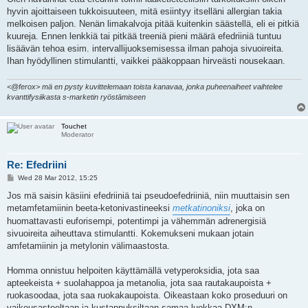
t
hyvin ajoittaiseen tukkoisuuteen, mitä esiintyy itselläni allergian takia
melkoisen paljon. Nenän limakalvoja pitää kuitenkin säästellä, eli ei pitkiä
kuureja. Ennen lenkkiä tai pitkää treeniä pieni määrä efedriiniä tuntuu
lisäävän tehoa esim. intervallijuoksemisessa ilman pahoja sivuoireita.
Ihan hyödyllinen stimulantti, vaikkei pääkoppaan hirveästi nousekaan.
<@ferox> mä en pysty kuvittelemaan toista kanavaa, jonka puheenaiheet vaihtelee
kvanttifysiikasta s-marketin ryöstämiseen
Touchet
Moderator
Re: Efedriini
P
Wed 28 Mar 2012, 15:25
o
s
Jos mä saisin käsiini efedriiniä tai pseudoefedriiniä, niin muuttaisin sen
t
metamfetamiinin beeta-ketonivastineeksi
metkatinoniksi
, joka on
huomattavasti euforisempi, potentimpi ja vähemmän adrenergisiä
sivuoireita aiheuttava stimulantti. Kokemukseni mukaan jotain
amfetamiinin ja metylonin välimaastosta.
Homma onnistuu helpoiten käyttämällä vetyperoksidia, jota saa
apteekeista + suolahappoa ja metanolia, jota saa rautakaupoista +
ruokasoodaa, jota saa ruokakaupoista. Oikeastaan koko proseduuri on
vaikeusasteeltaan ja kustannuksiltaan samaa luokkaa DXM:n