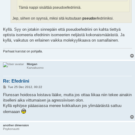
Tämä nappi sisältää pseudoefedriiniä.
Jep, siihen on syynsä, miksi sitä kutsutaan
pseudo
efedriiniksi.
Kyllä. Syy on jotakin sinnepäin että pseudoefedriini on kahta tiettyä
optista isomeeria efedriinin isomeerien neljästä kokonaismäärästä. Ja
kyllä, vaikutus on erilainen vaikka molekyylikaava on samallainen.
Parhaat karstat on pohjalla.
Morgan
Karvakuono
Re: Efedriini
P
Tue 25 Dec 2012, 00:22
o
s
Flunssan hoidossa loistava lääke, mutta jos ottaa liikaa niin tekee ainakin
t
itselleni aika vittumaisen ja agressiivisen olon.
Kyllä eph/pse pääasiassa menee kokkailuun jos ylimääräistä sattuu
olemaaan
another dimension
Psykonautti