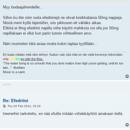
Myy bodaajafrendeille...
Sillon ku itte söin nuita efedriinejä ne olivat kreikkalaisia 50mg nappeja.
Niistä meni kyllä täpinöihin, siis pikkusen eli vähäks aikaa.
Elikkä ei 8mg efedriini napilla viihe käyttö mahiksia voi olla jos 50mg
napillakaan ei ollut kun parin tunnin viihteellinen arvo.
Näin muistelen tätä asiaa mutta kukin taplaa tyylillään...
En kadu mitään mitä olen tehnyt. Kadun vain sitä mitä en ole vielä kerennyt tekemään.
only
dead
fish
go with the flow..
"The water bong is so smooth that you dont realize how high youre getting, until its too
late..." -Bubbles
Music is a saint.
porter
Re: Efedriini
P
Thu 02 Feb 2012, 15:24
o
s
treeneihin tarkotettu, en nää efuilla mitään viihdekäyttöö ainakaan itellä.
t