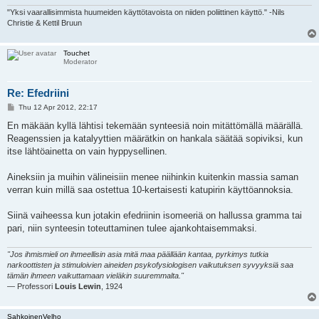
"Yksi vaarallisimmista huumeiden käyttötavoista on niiden poliittinen käyttö." -Nils
Christie & Kettil Bruun
Touchet
Moderator
Re: Efedriini
P
Thu 12 Apr 2012, 22:17
o
s
En mäkään kyllä lähtisi tekemään synteesiä noin mitättömällä määrällä.
t
Reagenssien ja katalyyttien määrätkin on hankala säätää sopiviksi, kun
itse lähtöainetta on vain hyppysellinen.
Aineksiin ja muihin välineisiin menee niihinkin kuitenkin massia saman
verran kuin millä saa ostettua 10-kertaisesti katupirin käyttöannoksia.
Siinä vaiheessa kun jotakin efedriinin isomeeriä on hallussa gramma tai
pari, niin synteesin toteuttaminen tulee ajankohtaisemmaksi.
"Jos ihmismieli on ihmeellisin asia mitä maa päällään kantaa, pyrkimys tutkia
narkoottisten ja stimuloivien aineiden psykofysiologisen vaikutuksen syvyyksiä saa
tämän ihmeen vaikuttamaan vieläkin suuremmalta."
— Professori
Louis Lewin
, 1924
SahkoinenVelho