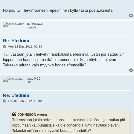
No joo, tuli "lievä" ääneen repeäminen kyllä tästä postauksesta.
JOHNSSON
Lepakko
Re: Efedriini
P
Mon 12 Dec 2011, 02:25
o
s
Tuli vastaan jotain helvetin ranskalaista efedriiniä. Ostin jos sattuu piri
t
loppumaan kaupungista eikä ole concertoja. 8mg näyttäisi olevan.
Tekeekö mitään vain myynkö bodaajafrendeille?
testeri420
OD
Re: Efedriini
P
Thu 02 Feb 2012, 10:02
o
s
t
JOHNSSON wrote:
Tuli vastaan jotain helvetin ranskalaista efedriiniä. Ostin jos sattuu piri
loppumaan kaupungista eikä ole concertoja. 8mg näyttäisi olevan.
Tekeekö mitään vain myynkö bodaajafrendeille?