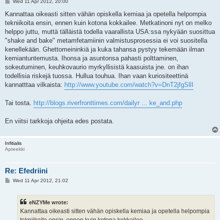
P
Wed 11 Apr 2012, 20:00
o
s
Kannattaa oikeasti sitten vähän opiskella kemiaa ja opetella helpompia
t
tekniikoita ensin, ennen kuin kotona kokkailee. Metkatinoni nyt on melko
helppo juttu, muttä tälläistä todella vaarallista USA:ssa nykyään suosittua
"shake and bake" metamfetamiinin valmistusprosessia ei voi suositella
kenellekään. Ghettomeininkiä ja kuka tahansa pystyy tekemään ilman
kemiantuntemusta. Ihonsa ja asuntonsa pahasti polttaminen,
sokeutuminen, keuhkovaurio myrkyllisistä kaasuista jne. on ihan
todellisia riskejä tuossa. Hullua touhua. Ihan vaan kuriositeettinä
kannatttaa vilkaista:
http://www.youtube.com/watch?v=DnT2jfgSllI
Tai tosta.
http://blogs.riverfronttimes.com/dailyr ... ke_and.php
En viitsi tarkkoja ohjeita edes postata.
Infitialis
Apteekki
Re: Efedriini
P
Wed 11 Apr 2012, 21:02
o
s
t
eNZYMe wrote:
Kannattaa oikeasti sitten vähän opiskella kemiaa ja opetella helpompia