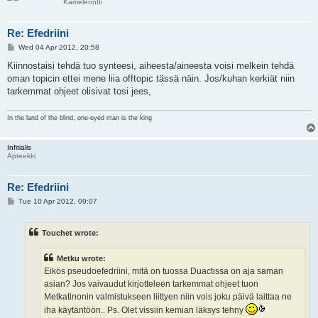
Kameleontti
Re: Efedriini
P
Wed 04 Apr 2012, 20:58
o
s
Kiinnostaisi tehdä tuo synteesi, aiheesta/aineesta voisi melkein tehdä
t
oman topicin ettei mene liia offtopic tässä näin. Jos/kuhan kerkiät niin
tarkemmat ohjeet olisivat tosi jees,
In the land of the blind, one-eyed man is the king
Infitialis
Apteekki
Re: Efedriini
P
Tue 10 Apr 2012, 09:07
o
s
t
Touchet wrote:
Metku wrote:
Eikös pseudoefedriini, mitä on tuossa Duactissa on aja saman
asian? Jos vaivaudut kirjotteleen tarkemmat ohjeet tuon
Metkatinonin valmistukseen liittyen niin vois joku päivä laittaa ne
iha käytäntöön.. Ps. Olet vissiin kemian läksys tehny