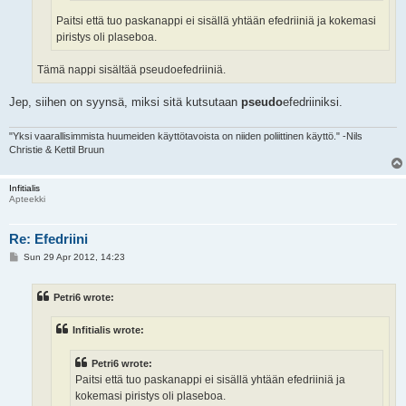
Paitsi että tuo paskanappi ei sisällä yhtään efedriiniä ja kokemasi
piristys oli plaseboa.
Tämä nappi sisältää pseudoefedriiniä.
Jep, siihen on syynsä, miksi sitä kutsutaan
pseudo
efedriiniksi.
"Yksi vaarallisimmista huumeiden käyttötavoista on niiden poliittinen käyttö." -Nils
Christie & Kettil Bruun
Infitialis
Apteekki
Re: Efedriini
P
Sun 29 Apr 2012, 14:23
o
s
t
Petri6 wrote:
Infitialis wrote:
Petri6 wrote:
Paitsi että tuo paskanappi ei sisällä yhtään efedriiniä ja
kokemasi piristys oli plaseboa.