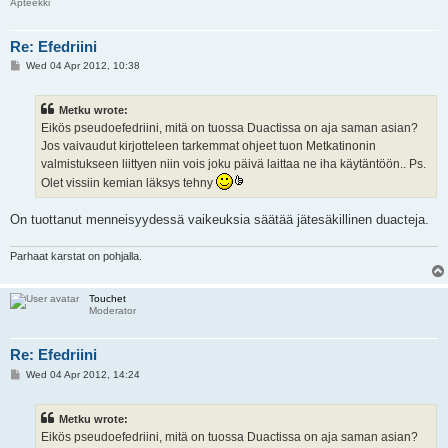
Apteekki
Re: Efedriini
P
Wed 04 Apr 2012, 10:38
o
s
t
Metku wrote:
Eikös pseudoefedriini, mitä on tuossa Duactissa on aja saman asian?
Jos vaivaudut kirjotteleen tarkemmat ohjeet tuon Metkatinonin
valmistukseen liittyen niin vois joku päivä laittaa ne iha käytäntöön.. Ps.
Olet vissiin kemian läksys tehny
On tuottanut menneisyydessä vaikeuksia säätää jätesäkillinen duacteja.
Parhaat karstat on pohjalla.
Touchet
Moderator
Re: Efedriini
P
Wed 04 Apr 2012, 14:24
o
s
t
Metku wrote:
Eikös pseudoefedriini, mitä on tuossa Duactissa on aja saman asian?