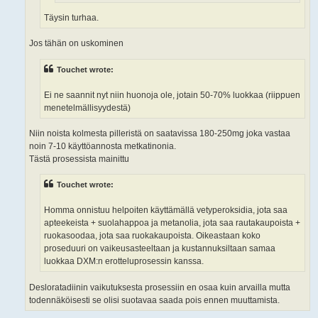
Täysin turhaa.
Jos tähän on uskominen
Touchet wrote:
Ei ne saannit nyt niin huonoja ole, jotain 50-70% luokkaa (riippuen
menetelmällisyydestä)
Niin noista kolmesta pilleristä on saatavissa 180-250mg joka vastaa
noin 7-10 käyttöannosta metkatinonia.
Tästä prosessista mainittu
Touchet wrote:
Homma onnistuu helpoiten käyttämällä vetyperoksidia, jota saa
apteekeista + suolahappoa ja metanolia, jota saa rautakaupoista +
ruokasoodaa, jota saa ruokakaupoista. Oikeastaan koko
proseduuri on vaikeusasteeltaan ja kustannuksiltaan samaa
luokkaa DXM:n erotteluprosessin kanssa.
Desloratadiinin vaikutuksesta prosessiin en osaa kuin arvailla mutta
todennäköisesti se olisi suotavaa saada pois ennen muuttamista.