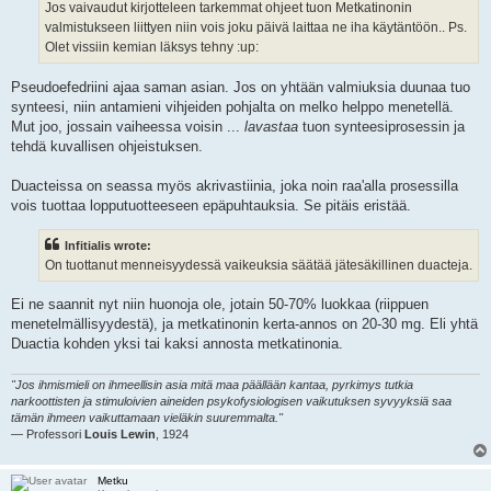
Jos vaivaudut kirjotteleen tarkemmat ohjeet tuon Metkatinonin
valmistukseen liittyen niin vois joku päivä laittaa ne iha käytäntöön.. Ps.
Olet vissiin kemian läksys tehny :up:
Pseudoefedriini ajaa saman asian. Jos on yhtään valmiuksia duunaa tuo
synteesi, niin antamieni vihjeiden pohjalta on melko helppo menetellä.
Mut joo, jossain vaiheessa voisin ...
lavastaa
tuon synteesiprosessin ja
tehdä kuvallisen ohjeistuksen.
Duacteissa on seassa myös akrivastiinia, joka noin raa'alla prosessilla
vois tuottaa lopputuotteeseen epäpuhtauksia. Se pitäis eristää.
Infitialis wrote:
On tuottanut menneisyydessä vaikeuksia säätää jätesäkillinen duacteja.
Ei ne saannit nyt niin huonoja ole, jotain 50-70% luokkaa (riippuen
menetelmällisyydestä), ja metkatinonin kerta-annos on 20-30 mg. Eli yhtä
Duactia kohden yksi tai kaksi annosta metkatinonia.
"Jos ihmismieli on ihmeellisin asia mitä maa päällään kantaa, pyrkimys tutkia
narkoottisten ja stimuloivien aineiden psykofysiologisen vaikutuksen syvyyksiä saa
tämän ihmeen vaikuttamaan vieläkin suuremmalta."
— Professori
Louis Lewin
, 1924
Metku