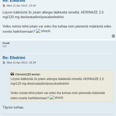
Re: Efedriini
P
Wed 11 Apr 2012, 15:40
o
s
Löysin kätköistä 3x jotain allergia lääkkeitä nimeltä: AERINAZE 2,5
t
mg/120 mg desloratadiini/pseudoefedriini
Voiko noista tehä jotain vai onko iha turhaa noin pienestä määrästä edes
ruveta harkitsemaan?
Petri6
OD
Re: Efedriini
P
Wed 11 Apr 2012, 18:29
o
s
t
Chronic123 wrote:
Löysin kätköistä 3x jotain allergia lääkkeitä nimeltä: AERINAZE 2,5
mg/120 mg desloratadiini/pseudoefedriini
Voiko noista tehä jotain vai onko iha turhaa noin pienestä määrästä
edes ruveta harkitsemaan?
Täysin turhaa.