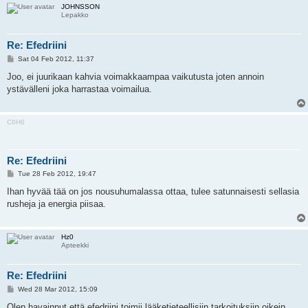
JOHNSSON
Lepakko
Re: Efedriini
P
Sat 04 Feb 2012, 11:37
o
s
Joo, ei juurikaan kahvia voimakkaampaa vaikutusta joten annoin
t
ystävälleni joka harrastaa voimailua.
C0H0
Re: Efedriini
P
Tue 28 Feb 2012, 19:47
o
s
Ihan hyvää tää on jos nousuhumalassa ottaa, tulee satunnaisesti sellasia
t
rusheja ja energia piisaa.
Hz0
Apteekki
Re: Efedriini
P
Wed 28 Mar 2012, 15:09
o
s
Olen havainnut että efedriini toimii lääketieteellisiin tarkoituksiin oikein