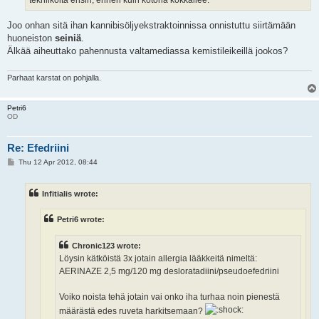
tekniikoita ensin, ennen kuin kotona kokkailee.
Joo onhan sitä ihan kannibisöljyekstraktoinnissa onnistuttu siirtämään
huoneiston
seiniä
.
Älkää aiheuttako pahennusta valtamediassa kemistileikeillä jookos?
Parhaat karstat on pohjalla.
Petri6
OD
Re: Efedriini
P
Thu 12 Apr 2012, 08:44
o
s
t
Infitialis wrote:
Petri6 wrote:
Chronic123 wrote:
Löysin kätköistä 3x jotain allergia lääkkeitä nimeltä:
AERINAZE 2,5 mg/120 mg desloratadiini/pseudoefedriini
Voiko noista tehä jotain vai onko iha turhaa noin pienestä
määrästä edes ruveta harkitsemaan?