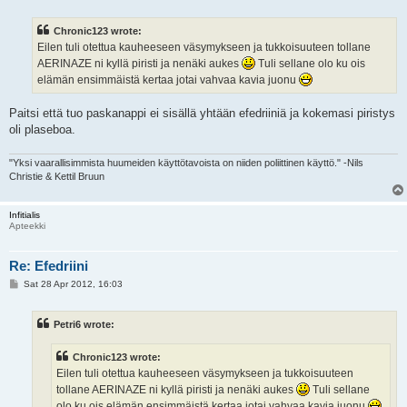
o
s
t
Chronic123 wrote:
Eilen tuli otettua kauheeseen väsymykseen ja tukkoisuuteen tollane
AERINAZE ni kyllä piristi ja nenäki aukes
Tuli sellane olo ku ois
elämän ensimmäistä kertaa jotai vahvaa kavia juonu
Paitsi että tuo paskanappi ei sisällä yhtään efedriiniä ja kokemasi piristys
oli plaseboa.
"Yksi vaarallisimmista huumeiden käyttötavoista on niiden poliittinen käyttö." -Nils
Christie & Kettil Bruun
Infitialis
Apteekki
Re: Efedriini
P
Sat 28 Apr 2012, 16:03
o
s
t
Petri6 wrote:
Chronic123 wrote:
Eilen tuli otettua kauheeseen väsymykseen ja tukkoisuuteen
tollane AERINAZE ni kyllä piristi ja nenäki aukes
Tuli sellane
olo ku ois elämän ensimmäistä kertaa jotai vahvaa kavia juonu