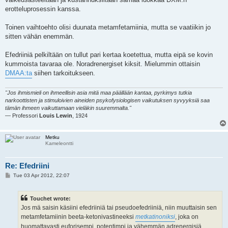
erotteluprosessin kanssa.
Toinen vaihtoehto olisi duunata metamfetamiinia, mutta se vaatiikin jo
sitten vähän enemmän.
Efedriiniä pelkiltään on tullut pari kertaa koetettua, mutta eipä se kovin
kummoista tavaraa ole. Noradrenergiset kiksit. Mielummin ottaisin
DMAA:ta
siihen tarkoitukseen.
"Jos ihmismieli on ihmeellisin asia mitä maa päällään kantaa, pyrkimys tutkia
narkoottisten ja stimuloivien aineiden psykofysiologisen vaikutuksen syvyyksiä saa
tämän ihmeen vaikuttamaan vieläkin suuremmalta."
— Professori
Louis Lewin
, 1924
Metku
Kameleontti
Re: Efedriini
P
Tue 03 Apr 2012, 22:07
o
s
t
Touchet wrote:
Jos mä saisin käsiini efedriiniä tai pseudoefedriiniä, niin muuttaisin sen
metamfetamiinin beeta-ketonivastineeksi
metkatinoniksi
, joka on
huomattavasti euforisempi, potentimpi ja vähemmän adrenergisiä