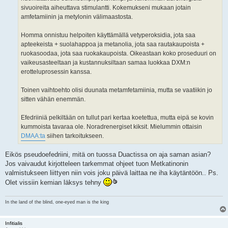
sivuoireita aiheuttava stimulantti. Kokemukseni mukaan jotain
amfetamiinin ja metylonin välimaastosta.
Homma onnistuu helpoiten käyttämällä vetyperoksidia, jota saa
apteekeista + suolahappoa ja metanolia, jota saa rautakaupoista +
ruokasoodaa, jota saa ruokakaupoista. Oikeastaan koko proseduuri on
vaikeusasteeltaan ja kustannuksiltaan samaa luokkaa DXM:n
erotteluprosessin kanssa.
Toinen vaihtoehto olisi duunata metamfetamiinia, mutta se vaatiikin jo
sitten vähän enemmän.
Efedriiniä pelkiltään on tullut pari kertaa koetettua, mutta eipä se kovin
kummoista tavaraa ole. Noradrenergiset kiksit. Mielummin ottaisin
DMAA:ta
siihen tarkoitukseen.
Eikös pseudoefedriini, mitä on tuossa Duactissa on aja saman asian?
Jos vaivaudut kirjotteleen tarkemmat ohjeet tuon Metkatinonin
valmistukseen liittyen niin vois joku päivä laittaa ne iha käytäntöön.. Ps.
Olet vissiin kemian läksys tehny
In the land of the blind, one-eyed man is the king
Infitialis