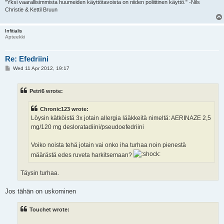
"Yksi vaarallisimmista huumeiden käyttötavoista on niiden poliittinen käyttö." -Nils
Christie & Kettil Bruun
Infitialis
Apteekki
Re: Efedriini
P
Wed 11 Apr 2012, 19:17
o
s
t
Petri6 wrote:
Chronic123 wrote:
Löysin kätköistä 3x jotain allergia lääkkeitä nimeltä: AERINAZE 2,5
mg/120 mg desloratadiini/pseudoefedriini
Voiko noista tehä jotain vai onko iha turhaa noin pienestä
määrästä edes ruveta harkitsemaan?
Täysin turhaa.
Jos tähän on uskominen
Touchet wrote: