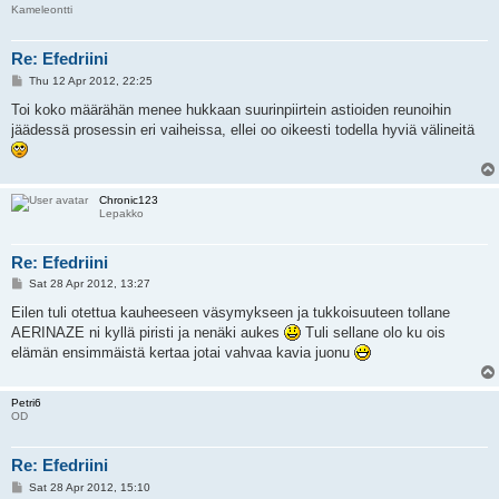
Kameleontti
Re: Efedriini
P
Thu 12 Apr 2012, 22:25
o
s
Toi koko määrähän menee hukkaan suurinpiirtein astioiden reunoihin
t
jäädessä prosessin eri vaiheissa, ellei oo oikeesti todella hyviä välineitä
Chronic123
Lepakko
Re: Efedriini
P
Sat 28 Apr 2012, 13:27
o
s
Eilen tuli otettua kauheeseen väsymykseen ja tukkoisuuteen tollane
t
AERINAZE ni kyllä piristi ja nenäki aukes
Tuli sellane olo ku ois
elämän ensimmäistä kertaa jotai vahvaa kavia juonu
Petri6
OD
Re: Efedriini
P
Sat 28 Apr 2012, 15:10