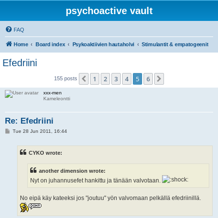
psychoactive vault
FAQ
Home
Board index
Psykoaktiivien hautaholvi
Stimulantit & empatogeenit
Efedriini
1
2
3
4
5
6
Previous
Next
155 posts
xxx-men
Kameleontti
Re: Efedriini
P
Tue 28 Jun 2011, 16:44
o
s
t
CYKO wrote:
another dimension wrote:
Nyt on juhannusefet hankittu ja tänään valvotaan.
No eipä käy kateeksi jos "joutuu" yön valvomaan pelkällä efedriinillä.