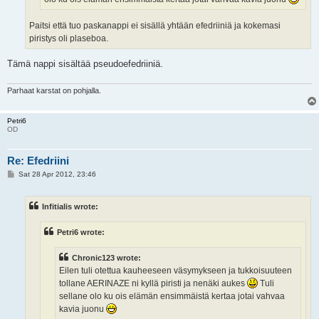
Paitsi että tuo paskanappi ei sisällä yhtään efedriiniä ja kokemasi
piristys oli plaseboa.
Tämä nappi sisältää pseudoefedriiniä.
Parhaat karstat on pohjalla.
Petri6
OD
Re: Efedriini
P
Sat 28 Apr 2012, 23:46
o
s
t
Infitialis wrote:
Petri6 wrote:
Chronic123 wrote:
Eilen tuli otettua kauheeseen väsymykseen ja tukkoisuuteen
tollane AERINAZE ni kyllä piristi ja nenäki aukes
Tuli
sellane olo ku ois elämän ensimmäistä kertaa jotai vahvaa
kavia juonu