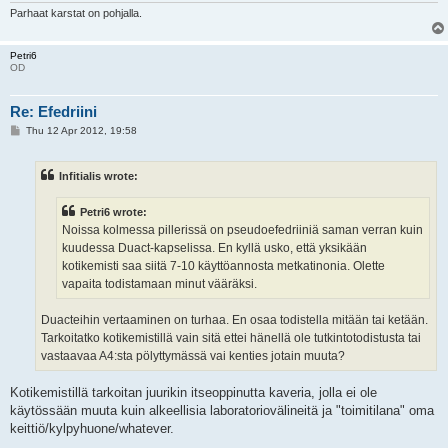
Parhaat karstat on pohjalla.
Petri6
OD
Re: Efedriini
P
Thu 12 Apr 2012, 19:58
o
s
t
Infitialis wrote:
Petri6 wrote:
Noissa kolmessa pillerissä on pseudoefedriiniä saman verran kuin
kuudessa Duact-kapselissa. En kyllä usko, että yksikään
kotikemisti saa siitä 7-10 käyttöannosta metkatinonia. Olette
vapaita todistamaan minut vääräksi.
Duacteihin vertaaminen on turhaa. En osaa todistella mitään tai ketään.
Tarkoitatko kotikemistillä vain sitä ettei hänellä ole tutkintotodistusta tai
vastaavaa A4:sta pölyttymässä vai kenties jotain muuta?
Kotikemistillä tarkoitan juurikin itseoppinutta kaveria, jolla ei ole
käytössään muuta kuin alkeellisia laboratoriovälineitä ja "toimitilana" oma
keittiö/kylpyhuone/whatever.