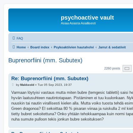
psychoactive vault
Asiaa Asiasta Asiallisesti
FAQ
Home
Board index
Psykoaktiivien hautaholvi
Jarrut & sedatiivit
Buprenorfiini (mm. Subutex)
P
2260 posts
Re: Buprenorfiini (mm. Subutex)
P
by
Makkeold
»
Tue 05 Sep 2023, 19:37
o
s
Varmaan löytyisi vastaus mutta miten bubre (temgesic tabletti) saisi h
t
hyvän laatusuhteen nautintotapaan. Pistäminen ei tuu kuulonkaan. Ny
nuuskin tai nautin virallisesti kielen alla. Mutta voiko tuosta tehdä esi
Green dragonoa? El sekoittaa 80 % pisaran viinaa ja ruiskulla 2 ml kiel
tietty bubret sekoitettuna? Onko yhtään tehokkaampaa kuin normi tapa
nuha sumute pulloon tekis jonkun bubre sekoituksen?