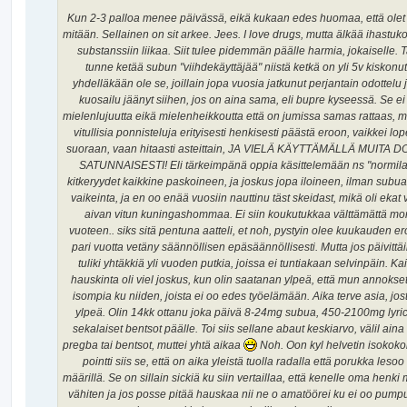
Kun 2-3 palloa menee päivässä, eikä kukaan edes huomaa, että olet 
mitään. Sellainen on sit arkee. Jees. I love drugs, mutta älkää ihastuko
substanssiin liikaa. Siit tulee pidemmän päälle harmia, jokaiselle. 
tunne ketää subun "viihdekäyttäjää" niistä ketkä on yli 5v kiskonut
yhdelläkään ole se, joillain jopa vuosia jatkunut perjantain odottelu 
kuosailu jäänyt siihen, jos on aina sama, eli bupre kyseessä. Se ei
mielenlujuutta eikä mielenheikkoutta että on jumissa samas rattaas, mu
vitullisia ponnisteluja erityisesti henkisesti päästä eroon, vaikkei lop
suoraan, vaan hitaasti asteittain, JA VIELÄ KÄYTTÄMÄLLÄ MUITA 
SATUNNAISESTI! Eli tärkeimpänä oppia käsittelemään ns "normilai
kitkeryydet kaikkine paskoineen, ja joskus jopa iloineen, ilman subua
vaikeinta, ja en oo enää vuosiin nauttinu täst skeidast, mikä oli ekat
aivan vitun kuningashommaa. Ei siin koukutukkaa välttämättä m
vuoteen.. siks sitä pentuna aatteli, et noh, pystyin olee kuukauden er
pari vuotta vetäny säännöllisen epäsäännöllisesti. Mutta jos päivittäin
tuliki yhtäkkiä yli vuoden putkia, joissa ei tuntiakaan selvinpäin. Kai
hauskinta oli viel joskus, kun olin saatanan ylpeä, että mun annokse
isompia ku niiden, joista ei oo edes työelämään. Aika terve asia, jost
ylpeä. Olin 14kk ottanu joka päivä 8-24mg subua, 450-2100mg lyri
sekalaiset bentsot päälle. Toi siis sellane abaut keskiarvo, välil ain
pregba tai bentsot, muttei yhtä aikaa
Noh. Oon kyl helvetin isokoko
pointti siis se, että on aika yleistä tuolla radalla että porukka lesoo
määrillä. Se on sillain sickiä ku siin vertaillaa, että kenelle oma henk
vähiten ja jos posse pitää hauskaa nii ne o amatöörei ku ei oo pum