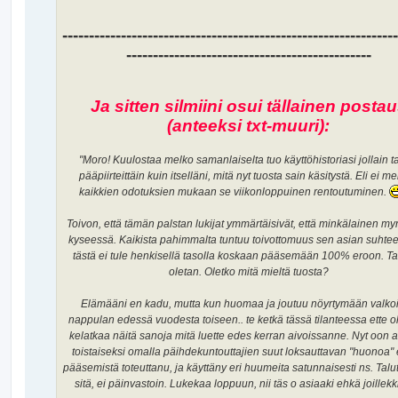
---------------------------------------------------------------
----------------------------------------------
Ja sitten silmiini osui tällainen posta
(anteeksi txt-muuri):
"Moro! Kuulostaa melko samanlaiselta tuo käyttöhistoriasi jollain 
pääpiirteittäin kuin itselläni, mitä nyt tuosta sain käsitystä. Eli ei m
kaikkien odotuksien mukaan se viikonloppuinen rentoutuminen.
Toivon, että tämän palstan lukijat ymmärtäisivät, että minkälainen my
kyseessä. Kaikista pahimmalta tuntuu toivottomuus sen asian suhtee
tästä ei tule henkisellä tasolla koskaan pääsemään 100% eroon. Tai
oletan. Oletko mitä mieltä tuosta?
Elämääni en kadu, mutta kun huomaa ja joutuu nöyrtymään valko
nappulan edessä vuodesta toiseen.. te ketkä tässä tilanteessa ette ol
kelatkaa näitä sanoja mitä luette edes kerran aivoissanne. Nyt oon 
toistaiseksi omalla päihdekuntouttajien suut loksauttavan "huonoa"
pääsemistä toteuttanu, ja käyttäny eri huumeita satunnaisesti ns. Talu
sitä, ei päinvastoin. Lukekaa loppuun, nii täs o asiaaki ehkä joillekk