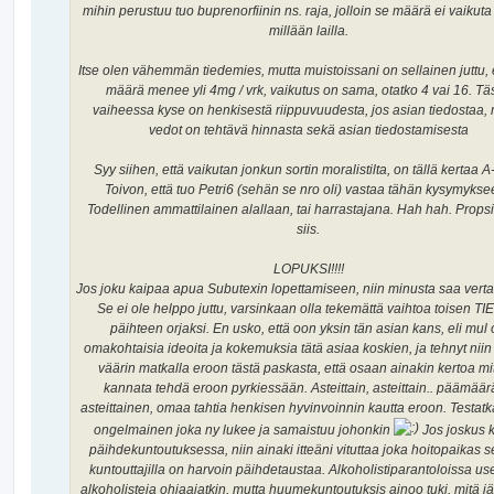
mihin perustuu tuo buprenorfiinin ns. raja, jolloin se määrä ei vaikut
millään lailla.
Itse olen vähemmän tiedemies, mutta muistoissani on sellainen juttu, 
määrä menee yli 4mg / vrk, vaikutus on sama, otatko 4 vai 16. Tä
vaiheessa kyse on henkisestä riippuvuudesta, jos asian tiedostaa, 
vedot on tehtävä hinnasta sekä asian tiedostamisesta
Syy siihen, että vaikutan jonkun sortin moralistilta, on tällä kertaa 
Toivon, että tuo Petri6 (sehän se nro oli) vastaa tähän kysymykse
Todellinen ammattilainen alallaan, tai harrastajana. Hah hah. Propsi
siis.
LOPUKSI!!!!
Jos joku kaipaa apua Subutexin lopettamiseen, niin minusta saa verta
Se ei ole helppo juttu, varsinkaan olla tekemättä vaihtoa toisen T
päihteen orjaksi. En usko, että oon yksin tän asian kans, eli mul
omakohtaisia ideoita ja kokemuksia tätä asiaa koskien, ja tehnyt niin
väärin matkalla eroon tästä paskasta, että osaan ainakin kertoa mi
kannata tehdä eroon pyrkiessään. Asteittain, asteittain.. päämäär
asteittainen, omaa tahtia henkisen hyvinvoinnin kautta eroon. Testat
ongelmainen joka ny lukee ja samaistuu johonkin
Jos joskus k
päihdekuntoutuksessa, niin ainaki itteäni vituttaa joka hoitopaikas se
kuntouttajilla on harvoin päihdetaustaa. Alkoholistiparantoloissa us
alkoholisteja ohjaajatkin, mutta huumekuntoutuksis ainoo tuki, mitä 