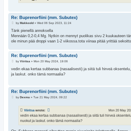
Re: Buprenorfiini (mm. Subutex)
P
by
Makkeold
»
Wed 06 Sep 2023, 11:24
o
s
Tänk pienellä annoksella
t
Mennään 0,2-0,4 Mg. Nytkin on mennyt puolikas sivu 2 kuukauteen tä
ole minun pää droppi vaan 1-2 viikossa.tota viinaa pitää yrittää sekoitt
Re: Buprenorfiini (mm. Subutex)
P
by
Viiritsa
»
Mon 20 May 2024, 19:06
o
s
vedin ekaa kertaa subbanaa (nasaalisesti) ja siitä tuli hirveä oksentelu
t
ja laskut. onko tämä normaalia?
Re: Buprenorfiini (mm. Subutex)
P
by
Dexma
»
Tue 21 May 2024, 09:22
o
s
t
Viiritsa
wrote:
Mon 20 May 202
vedin ekaa kertaa subbanaa (nasaalisesti) ja siitä tuli hirveä oksentelu
nuokut ja laskut. onko tämä normaalia?