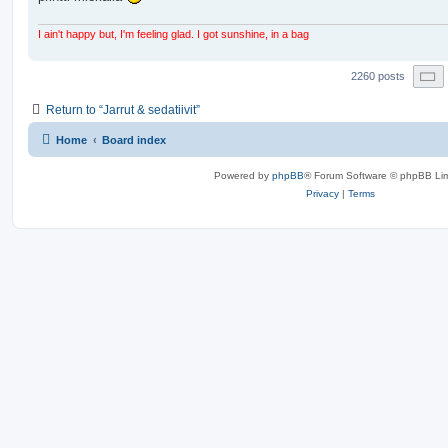
I ain't happy but, I'm feeling glad. I got sunshine, in a bag
P
2260 posts
Return to “Jarrut & sedatiivit”
Home
Board index
Powered by
phpBB
® Forum Software © phpBB Lim
Privacy
|
Terms