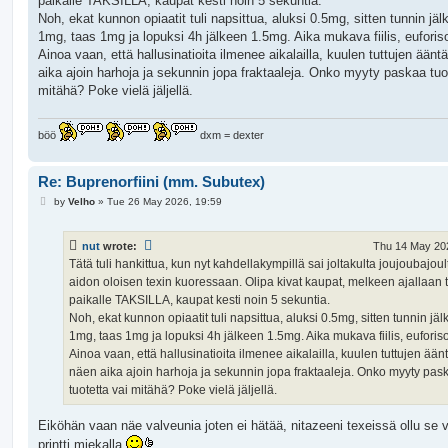
paikalle TAKSILLA, kaupat kesti noin 5 sekuntia.
Noh, ekat kunnon opiaatit tuli napsittua, aluksi 0.5mg, sitten tunnin jäl
1mg, taas 1mg ja lopuksi 4h jälkeen 1.5mg. Aika mukava fiilis, euforis
Ainoa vaan, että hallusinatioita ilmenee aikalailla, kuulen tuttujen äänt
aika ajoin harhoja ja sekunnin jopa fraktaaleja. Onko myyty paskaa tuo
mitähä? Poke vielä jäljellä.
böö
dxm = dexter
Re: Buprenorfiini (mm. Subutex)
P
by
Velho
»
Tue 26 May 2026, 19:59
o
s
t
nut
wrote:
Thu 14 May 202
Tätä tuli hankittua, kun nyt kahdellakympillä sai joltakulta joujoubajoul
aidon oloisen texin kuoressaan. Olipa kivat kaupat, melkeen ajallaan t
paikalle TAKSILLA, kaupat kesti noin 5 sekuntia.
Noh, ekat kunnon opiaatit tuli napsittua, aluksi 0.5mg, sitten tunnin jä
1mg, taas 1mg ja lopuksi 4h jälkeen 1.5mg. Aika mukava fiilis, euforis
Ainoa vaan, että hallusinatioita ilmenee aikalailla, kuulen tuttujen äänt
näen aika ajoin harhoja ja sekunnin jopa fraktaaleja. Onko myyty pas
tuotetta vai mitähä? Poke vielä jäljellä.
Eiköhän vaan näe valveunia joten ei hätää, nitazeeni texeissä ollu se 
printti miekalla