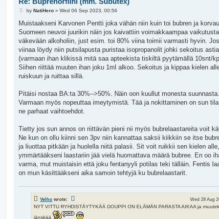
Re: Buprenorfiini (mm. Subutex)
P
by
NatiHero
»
Wed 06 Sep 2023, 00:56
o
s
Muistaakseni Karvonen Pentti joka vähän niin kuin toi bubren ja korva
t
Suomeen neuvoi juurikin näin jos kaivattiin voimakkaampaa vaikutusta.
väkevään alkoholiin, just esim. toi 80% viina toimii varmasti hyvin. Jos
viinaa löydy niin putsilapusta puristaa isopropanolit johki sekoitus asti
(varmaan ihan klikissä mitä saa apteekista tiskiltä pyytämällä 10snt/kp
Siihen riittää muuten ihan joku 1ml alkoo. Sekoitus ja kippaa kielen all
ruiskuun ja ruittaa sillä.
Pitäisi nostaa BA:ta 30%-->50%. Näin oon kuullut monesta suunnasta
Varmaan myös nopeuttaa imeytymistä. Tää ja nokittaminen on sun til
ne parhaat vaihtoehdot.
Tietty jos sun annos on riittävän pieni nii myös bubrelaastareita voit kä
Ne kun on ollu kiinni sen 3pv niin kannattaa saksii kiikkiin se itse bub
ja liuottaa pitkään ja huolella niitä palasii. Sit voit ruikkii sen kielen all
ymmärtääkseni laastariin jää vielä huomattava määrä bubree. En oo 
varma, mut muistaisin että joku fentanyyli potilas teki tälläin. Fentis laa
on mun käsittääkseni aika samoin tehtyjä ku bubrelaastarit.
Velho
wrote:
Wed 28 Aug 2
NYT VITTU RYHDISTÄYTYKÄÄ DOUPPI ON ELÄMÄN PARASTA AIKAA ja muuteki s
jänskää