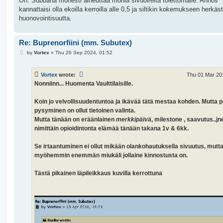
On. Subbana monesti aiheuttaa monia sivuoireita tolettomalle. Annos
kannattaisi olla ekoilla kerroilla alle 0,5 ja siltikin kokemukseen herkäst
huonovointisuutta.
Re: Buprenorfiini (mm. Subutex)
P
by
Vortex
»
Thu 26 Sep 2024, 01:52
o
s
t
Vortex
wrote:
Thu 01 Mar 20
Nonniinn... Huomenta Vaulttilaisille.
Koin jo velvollisuudentuntoa ja ikävää tätä mestaa kohden. Mutta 
pysyminen on ollut tietoinen valinta.
Mutta tänään on eräänlainen
merkkipäivä
, milestone , saavutus..jne
nimittäin opioidintonta elämää tänään takana 1v & 6kk.
Se irtaantuminen ei ollut mikään olankohautuksella sivuutus, mutta 
myöhemmin enemmän miukäli jollaine kinnostusta on.
Tästä pikainen läpileikkaus kuvilla kerrottuna