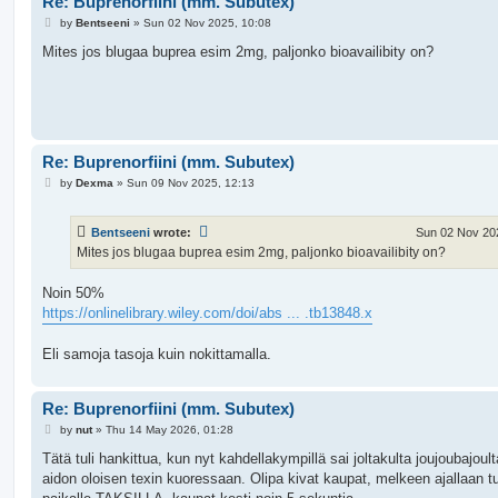
Re: Buprenorfiini (mm. Subutex)
P
by
Bentseeni
»
Sun 02 Nov 2025, 10:08
o
s
Mites jos blugaa buprea esim 2mg, paljonko bioavailibity on?
t
Re: Buprenorfiini (mm. Subutex)
P
by
Dexma
»
Sun 09 Nov 2025, 12:13
o
s
t
Bentseeni
wrote:
Sun 02 Nov 20
Mites jos blugaa buprea esim 2mg, paljonko bioavailibity on?
Noin 50%
https://onlinelibrary.wiley.com/doi/abs ... .tb13848.x
Eli samoja tasoja kuin nokittamalla.
Re: Buprenorfiini (mm. Subutex)
P
by
nut
»
Thu 14 May 2026, 01:28
o
s
Tätä tuli hankittua, kun nyt kahdellakympillä sai joltakulta joujoubajoult
t
aidon oloisen texin kuoressaan. Olipa kivat kaupat, melkeen ajallaan tu