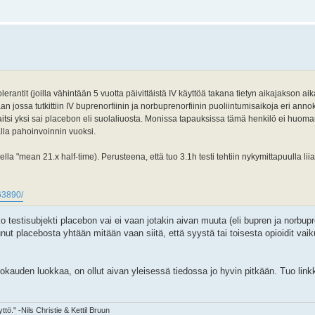
erantit (joilla vähintään 5 vuotta päivittäistä IV käyttöä takana tietyn aikajakson aik
raan jossa tutkittiin IV buprenorfiinin ja norbuprenorfiinin puoliintumisaikoja eri anno
si yksi sai placebon eli suolaliuosta. Monissa tapauksissa tämä henkilö ei huoman
la pahoinvoinnin vuoksi.
la "mean 21.x half-time). Perusteena, että tuo 3.1h testi tehtiin nykymittapuulla lii
63890/
 testisubjekti placebon vai ei vaan jotakin aivan muuta (eli bupren ja norbupr
nut placebosta yhtään mitään vaan siitä, että syystä tai toisesta opioidit vaiku
orokauden luokkaa, on ollut aivan yleisessä tiedossa jo hyvin pitkään. Tuo lin
tö." -Nils Christie & Kettil Bruun