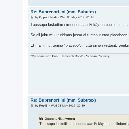
Re: Buprenorfiini (mm. Subutex)
P
by
OpportuNisti
»
Wed 03 May 2017, 01:16
o
s
Tuossapa laskettiin nimeonomaan IV-käytön puoliintumisai
t
Se oli joku muu turkimus jossa ei tuntenut eroa placeboon 
Et maininnut termiä "placebo", mutta siihen viittasit. Senki
"My name isch Bond, Jamesch Bond" - Schean Connery
Re: Buprenorfiini (mm. Subutex)
P
by
Petri6
»
Wed 03 May 2017, 22:39
o
s
t
OpportuNisti wrote:
Tuossapa laskettiin nimeonomaan IV-käytön puoliintumisa