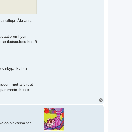
tä refloja. Älä anna
tivaatio on hyvin
i se ikuisuuksia kestä
o särkyjä, kylmä-
seen, mutta lyricat
ä paremmin (kun ei
T
o
p
 kelaa olevansa tosi