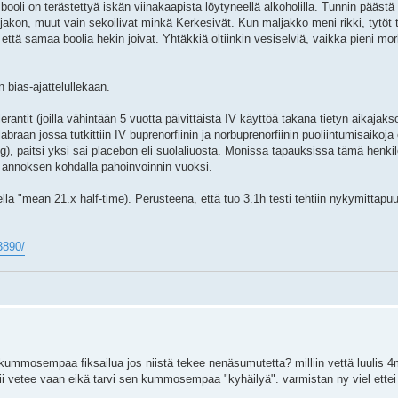
booli on terästettyä iskän viinakaapista löytyneellä alkoholilla. Tunnin päästä 
jakon, muut vain sekoilivat minkä Kerkesivät. Kun maljakko meni rikki, tytöt t
että samaa boolia hekin joivat. Yhtäkkiä oltiinkin vesiselviä, vaikka pieni mo
bias-ajattelullekaan.
erantit (joilla vähintään 5 vuotta päivittäistä IV käyttöä takana tietyn aikajak
 labraan jossa tutkittiin IV buprenorfiinin ja norbuprenorfiinin puoliintumisaikoja
, paitsi yksi sai placebon eli suolaliuosta. Monissa tapauksissa tämä henki
 annoksen kohdalla pahoinvoinnin vuoksi.
a "mean 21.x half-time). Perusteena, että tuo 3.1h testi tehtiin nykymittapuull
3890/
n kummosempaa fiksailua jos niistä tekee nenäsumutetta? milliin vettä luulis 4
iilii vetee vaan eikä tarvi sen kummosempaa "kyhäilyä". varmistan ny viel ettei tu