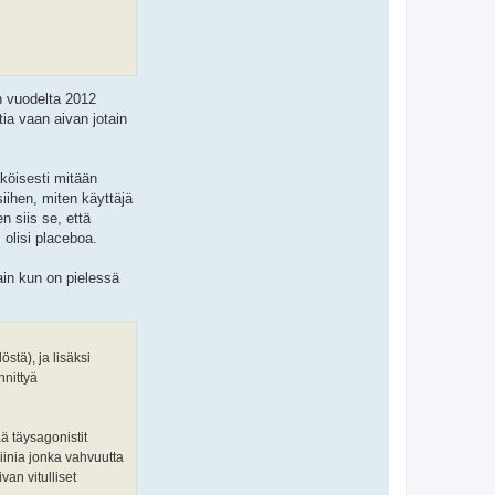
n vuodelta 2012
ia vaan aivan jotain
äköisesti mitään
iihen, miten käyttäjä
n siis se, että
 olisi placeboa.
tain kun on pielessä
stä), ja lisäksi
nnittyä
ä täysagonistit
iinia jonka vahvuutta
van vitulliset