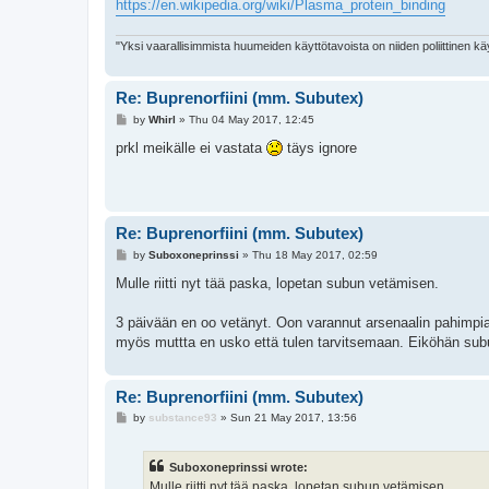
https://en.wikipedia.org/wiki/Plasma_protein_binding
"Yksi vaarallisimmista huumeiden käyttötavoista on niiden poliittinen käyt
Re: Buprenorfiini (mm. Subutex)
P
by
Whirl
»
Thu 04 May 2017, 12:45
o
s
prkl meikälle ei vastata
täys ignore
t
Re: Buprenorfiini (mm. Subutex)
P
by
Suboxoneprinssi
»
Thu 18 May 2017, 02:59
o
s
Mulle riitti nyt tää paska, lopetan subun vetämisen.
t
3 päivään en oo vetänyt. Oon varannut arsenaalin pahimpia 
myös muttta en usko että tulen tarvitsemaan. Eiköhän suburef
Re: Buprenorfiini (mm. Subutex)
P
by
substance93
»
Sun 21 May 2017, 13:56
o
s
t
Suboxoneprinssi wrote:
Mulle riitti nyt tää paska, lopetan subun vetämisen.