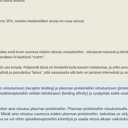
 muilla alueilla.
arvo 35%, muiden metaboliittien arvoja en osaa sanoa)
kka eivät kovin suurissa määrin sitoudu reseptoreihin - sitoutuvat nopeasti ja tehok
euttaen IV-käytössä "rushin".
n saa korjata. Pääpointti tässä oli ihmetellä tuota kaverin metaboliaa, ja yritin peru
tä ja perusteltua "tietoa", sillä varauksella että tieto on peräisin internetistä ja os
in sitoutumisen (receptor binding) ja plasman proteiineihin sitoutumisen (protein
oidireseptoreihin erittäin tehokkaasti (binding affinity) ja syrjäyttää sieltä us
miten aina sitoutuu plasman proteiineihin. Plasman proteiineihin sitoutumisella
ikäli aine sitoutuu suuressa määrin plasman proteiineihin, tarkoittaa se sitä,
 voi niihin opioidireseptoreihin kiinnittyä ja saada niissä aikaan vaikutuks