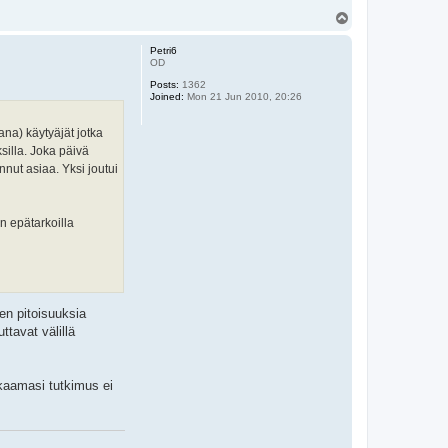
T
o
p
Petri6
OD
Posts:
1362
Joined:
Mon 21 Jun 2010, 20:26
ana) käytyäjät jotka
ksilla. Joka päivä
nut asiaa. Yksi joutui
an epätarkoilla
en pitoisuuksia
ttavat välillä
kkaamasi tutkimus ei