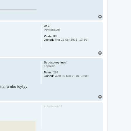
T
o
p
Whirl
Psykonautti
Posts:
88
Joined:
Thu 25 Apr 2013, 13:30
T
o
p
Suboxoneprinssi
Lepakko
Posts:
293
Joined:
Wed 30 Mar 2016, 03:09
ama rambo löytyy
T
o
p
substance93