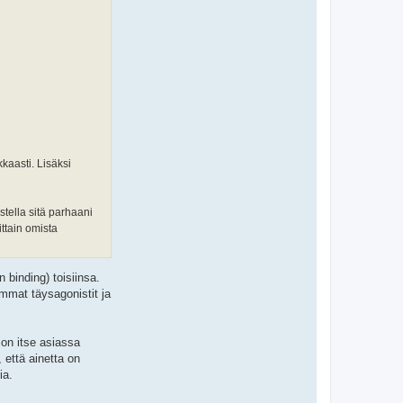
kaasti. Lisäksi
stella sitä parhaani
ittain omista
 binding) toisiinsa.
eimmat täysagonistit ja
 on itse asiassa
 että ainetta on
ia.