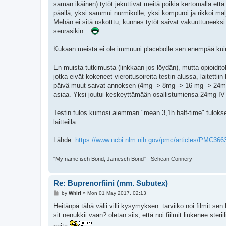
saman ikäinen) tytöt jekuttivat meitä poikia kertomalla että 
päällä, yksi sammui nurmikolle, yksi kompuroi ja rikkoi mal
Mehän ei sitä uskotttu, kunnes tytöt saivat vakuuttuneeksi 
seurasikin...
Kukaan meistä ei ole immuuni placebolle sen enempää kuin 
En muista tutkimusta (linkkaan jos löydän), mutta opioiditol
jotka eivät kokeneet vieroitusoireita testin alussa, laitettiin
päivä muut saivat annoksen (4mg -> 8mg -> 16 mg -> 24mg)
asiaa. Yksi joutui keskeyttämään osallistumiensa 24mg IV
Testin tulos kumosi aiemman "mean 3,1h half-time" tuloksell
laitteilla.
Lähde:
https://www.ncbi.nlm.nih.gov/pmc/articles/PMC366
"My name isch Bond, Jamesch Bond" - Schean Connery
Re: Buprenorfiini (mm. Subutex)
P
by
Whirl
»
Mon 01 May 2017, 02:13
o
s
Heitänpä tähä välii villi kysymyksen. tarviiko noi filmit se
t
sit nenukkii vaan? oletan siis, että noi fiilmit liukenee ster