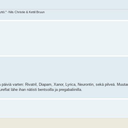
tö." -Nils Christie & Kettil Bruun
päiviä varten: Rivatril, Diapam, Xanor, Lyrica, Neurontin, sekä pilveä. Muut
lat lähe ihan nätisti bentsoilla ja pregabaliinilla.