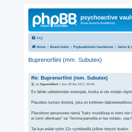
psychoactive vaul
Asiaa Asiasta Asiallisesti
FAQ
Home
Board index
Psykoaktiivien hautaholvi
Jarrut & s
Buprenorfiini (mm. Subutex)
Re: Buprenorfiini (mm. Subutex)
P
by
OpportuNisti
»
Sun 30 Apr 2017, 03:45
o
s
En lähde väittelemään enempää, koska ei ole mitään näytt
t
Placebon tunnen ilmiönä, joka on kriittinen lääketieteellisis
Placeboon perustunee nämä "kaks mustikkaa ei toimi niin hy
ei toimi ollenkaan" tai "femma-pameilla ei tee mitään, saa h
Tai kun erään tytön 12v synttäreillä (silloin tietysti itsekin