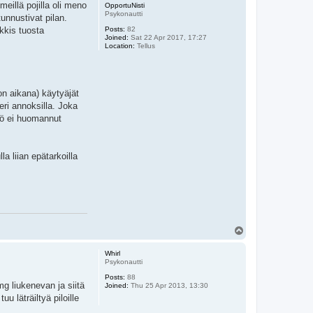
meillä pojilla oli meno
OpportuNisti
Psykonautti
unnustivat pilan.
Posts:
82
rkkis tuosta
Joined:
Sat 22 Apr 2017, 17:27
Location:
Tellus
son aikana) käytyäjät
 eri annoksilla. Joka
lö ei huomannut
a liian epätarkoilla
T
o
p
Whirl
Psykonautti
Posts:
88
mg liukenevan ja siitä
Joined:
Thu 25 Apr 2013, 13:30
u läträiltyä piloille