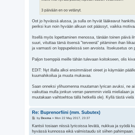
3 päivään en oo vetänyt.
Oot jo hyvässä alussa, ja sulla on hyvät lääkeavut hankittun
periksi kun noin hyvään alkuun oot päässyt, vaikka motivaat
Itsellä myös lopettaminen menossa, tänään toinen päivä ilman
suuri, vituttaa tämä itsensä "terveenä" pitäminen ihan liika
ja varmasti on loppupeleissä sen arvoista. Itsekusetus on 
Paljon tsemppiä meille tähän tulevaan koitokseen, olis kiv
EDIT: Nyt illalla alkoi ensimmäiset oireet jo käymään pääll
kuumahikoilua ja muuta mukavaa.
Saan onneksi ylihuomenna muutaman lyrican avuksi, ne ainak
vaikuttaa mulla jonkun verran paremmin vielä mielialaan ja
muutakaan vaihtoehtoa tällä hetkellä ole). Kyllä tästä viel
Re: Buprenorfiini (mm. Subutex)
P
by
Dexma
»
Mon 22 May 2017, 23:37
o
s
Kantsii tosiaan niissä lyricoissa levätä, nukkua ja syödä ku
t
hyvässä kunnossa eikä valmistaudu sit siihen pahimpaan. 