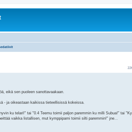
t
edatiivit
22
öä, eikä sen puoleen sanottavaakaan.
sä - ja oikeastaan kaikissa tieteellisissä kokeissa.
vin ku telari!" tai "0.4 Teemu toimii paljon paremmin ku milli Subua!" tai "
eittää vaikka listallisen, mut kymppipami toimii silti paremmin!" jne...