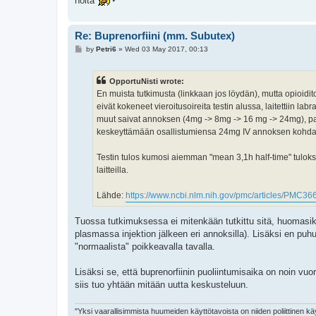
noita
Re: Buprenorfiini (mm. Subutex)
P
by
Petri6
»
Wed 03 May 2017, 00:13
o
s
t
OpportuNisti wrote:
En muista tutkimusta (linkkaan jos löydän), mutta opioiditol
eivät kokeneet vieroitusoireita testin alussa, laitettiin lab
muut saivat annoksen (4mg -> 8mg -> 16 mg -> 24mg), pait
keskeyttämään osallistumiensa 24mg IV annoksen kohdal
Testin tulos kumosi aiemman "mean 3,1h half-time" tuloksel
laitteilla.
Lähde:
https://www.ncbi.nlm.nih.gov/pmc/articles/PMC36
Tuossa tutkimuksessa ei mitenkään tutkittu sitä, huomasiko
plasmassa injektion jälkeen eri annoksilla). Lisäksi en puhu
"normaalista" poikkeavalla tavalla.
Lisäksi se, että buprenorfiinin puoliintumisaika on noin vu
siis tuo yhtään mitään uutta keskusteluun.
"Yksi vaarallisimmista huumeiden käyttötavoista on niiden poliittinen käyt