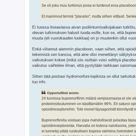
Se oli joku muu turkimus jossa ei tuntenut eroa placeboon
Et maininnut termiä "placebo", mutta siihen viittasit. Senk
Ei tuossa itseasiassa aivan puoliintumisaikojakaan tutkitt
olevan tutkimuksen halusit tuoda esille, kun se, että bupr
muuta (eli vuorokauden luokkaa) on jo muutenkin ollut vuos
Enkä viitannut aiemmin placeboon, vaan siihen, että opioidie
tekemistä sen kanssa, että aine olisi menettänyt säilytykse
vaikutuksen kokee (mikä siis osittain voisi selittyä placebo
vaikutus vaihtelee ilman, että pystytään tarkkaan sanomaan,
Sitten tätä postiasi hydromorfoni-topikista on ollut tarkoituk
tuo info.
OpportuNisti wrote:
24 tunnissa buprenorfiinin määrä veriplasmassa ei ole vältt
proteiinisitoutuminen on käsittämätön 96%. Eli saturoi opioi
opioidireseptoreihin. Toki monet täysagonistit kiinnityvät
Buprenorfiinilla voidaan jopa mahdollisesti pelastaa täysa
opioidireseptoreista. Harvalla on kotona naloksonia, jote
ei tunneta) pitää ruiskullisen buprea valmiina övereiden sat