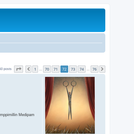
Page
72
of
76
1
70
71
72
73
74
76
Previous
Next
60 posts
…
…
Kymppimillin Medipam