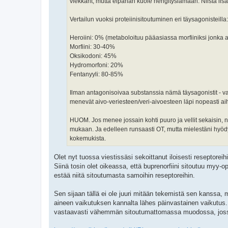
viekkarit, mutta eipähän kuole hengityslamaan. Niistä lisää
Vertailun vuoksi proteiinisitoutuminen eri täysagonisteilla:
Heroiini: 0% (metaboloituu pääasiassa morfiiniksi jonka 
Morfiini: 30-40%
Oksikodoni: 45%
Hydromorfoni: 20%
Fentanyyli: 80-85%
Ilman antagonisoivaa substanssia nämä täysagonistit - vai
menevät aivo-veriesteen/veri-aivoesteen läpi nopeasti aih
HUOM. Jos menee jossain kohti puuro ja vellit sekaisin, nii
mukaan. Ja edelleen runsaasti OT, mutta mielestäni hyödyllis
kokemukista.
Olet nyt tuossa viestissäsi sekoittanut iloisesti reseptoreih
Siinä tosin olet oikeassa, että buprenorfiini sitoutuu myy-opi
estää niitä sitoutumasta samoihin reseptoreihin.
Sen sijaan tällä ei ole juuri mitään tekemistä sen kanssa, 
aineen vaikutuksen kannalta lähes päinvastainen vaikutus. M
vastaavasti vähemmän sitoutumattomassa muodossa, jossa se