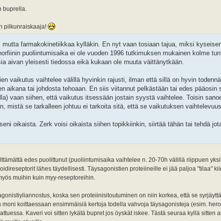
 buprella.
in pilkunraiskaaja!
u, mutta farmakokinetiikkaa kylläkin. En nyt vaan tosiaan tajua, miksi kyseise
enorfiinin puoliintumisaika ei ole vuoden 1996 tutkimuksen mukainen kolme tunt
ia aivan yleisesti tiedossa eikä kukaan ole muuta väittänytkään.
n vaikutus vaihtelee välillä hyvinkin rajusti, ilman että sillä on hyvin todenn
n aikana tai johdosta tehoaan. En siis viitannut pelkästään tai edes pääosin s
lla) vaan siihen, että vaikutus itsessään jostain syystä vaihtelee. Toisin sanoe
 mistä se tarkalleen johtuu ei tarkoita sitä, että se vaikutuksen vaihtelevuus
seni oikaista. Zerk voisi oikaista siihen topikkiinkin, siirtää tähän tai tehdä jo
ämättä edes puolittunut (puoliintumisaika vaihtelee n. 20-70h välillä riippuen yksilö
direseptorit lähes täydellisesti. Täysagonistien proteiineille ei jää paljoa "tilaa" kii
 myös muihin kuin myy-reseptoreihin.
gonistiyliannostus, koska sen proteiinisitoutuminen on niin korkea, että se syrjäyttä
n moni koittaessaan ensimmäisiä kertoja todella vahvoja täysagonisteja (esim. hero
tuessa. Kaveri voi sitten lykätä bupret jos öyskät iskee. Tästä seuraa kyllä sitten ai