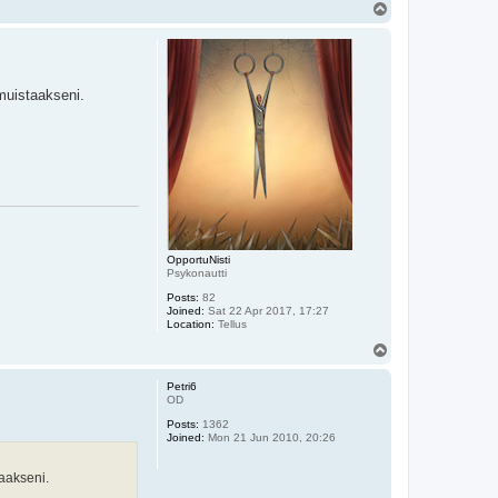
T
o
p
muistaakseni.
OpportuNisti
Psykonautti
Posts:
82
Joined:
Sat 22 Apr 2017, 17:27
Location:
Tellus
T
o
p
Petri6
OD
Posts:
1362
Joined:
Mon 21 Jun 2010, 20:26
aakseni.