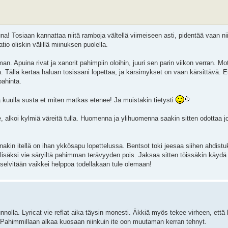
a! Tosiaan kannattaa niitä ramboja vältellä viimeiseen asti, pidentää vaan nii
io oliskin välillä miinuksen puolella.
. Apuina rivat ja xanorit pahimpiin oloihin, juuri sen parin viikon verran. Mo
a. Tällä kertaa haluan tosissani lopettaa, ja kärsimykset on vaan kärsittävä. E
pahinta.
a kuulla susta et miten matkas etenee! Ja muistakin tietysti
e, alkoi kylmiä väreitä tulla. Huomenna ja ylihuomenna saakin sitten odottaa j
in itellä on ihan ykkösapu lopettelussa. Bentsot toki jeesaa siihen ahdistuk
 lisäksi vie säryiltä pahimman terävyyden pois. Jaksaa sitten töissäkin käyd
ä selvitään vaikkei helppoa todellakaan tule olemaan!
nnolla. Lyricat vie reflat aika täysin monesti. Äkkiä myös tekee virheen, että
Pahimmillaan alkaa kuosaan niinkuin ite oon muutaman kerran tehnyt.