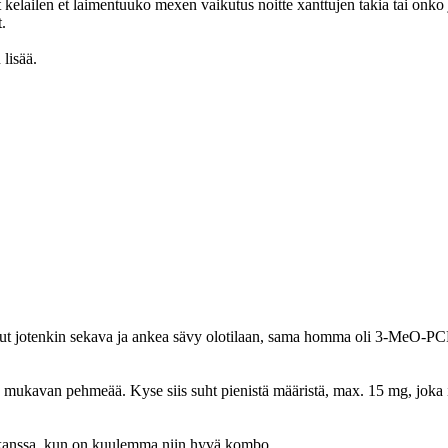
lailen et laimentuuko mexen vaikutus noitte xanttujen takia tai onko jo
.
 lisää.
lut jotenkin sekava ja ankea sävy olotilaan, sama homma oli 3-MeO-PC
mukavan pehmeää. Kyse siis suht pienistä määristä, max. 15 mg, joka its
kanssa, kun on kuulemma niin hyvä kombo.