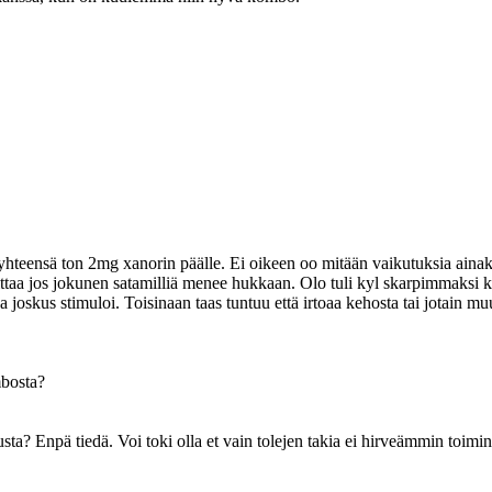
eensä ton 2mg xanorin päälle. Ei oikeen oo mitään vaikutuksia ainakaan
ittaa jos jokunen satamilliä menee hukkaan. Olo tuli kyl skarpimmaksi k
a joskus stimuloi. Toisinaan taas tuntuu että irtoaa kehosta tai jotain mu
bosta?
ta? Enpä tiedä. Voi toki olla et vain tolejen takia ei hirveämmin toimin