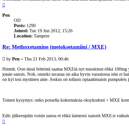
Top
Pen
OD
Posts:
1290
Joined:
Tue 19 Jun 2012, 15:26
Location:
Tampere
Re: Methoxetamine (metoksetamiini / MXE)
Post
by
Pen
»
Thu 21 Feb 2013, 00:46
Hmmh. Oon tässä briteistä saatua MXEtä nyt nuuskinut ehkä 100mg yht
jotain sanois. Noh, onneks tavaraa on aika hyvin varastossa niin ei ha
on kyl tosi mystinen aine. Joskus on tollasis opiaattimaisis pumpuleis j
Toinen kysymys: onko possella kokemuksia oksykodoni + MXE kom
Edit: jälkeenpäin voisin sanoa et ehkä laimensi xanorit MXE:n vaikutus
Top