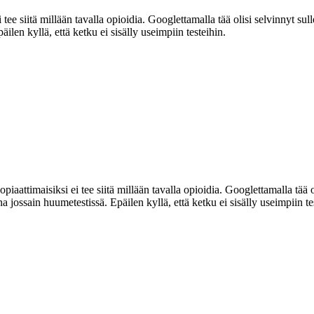
 tee siitä millään tavalla opioidia. Googlettamalla tää olisi selvinnyt su
ilen kyllä, että ketku ei sisälly useimpiin testeihin.
piaattimaisiksi ei tee siitä millään tavalla opioidia. Googlettamalla tää ol
jossain huumetestissä. Epäilen kyllä, että ketku ei sisälly useimpiin te