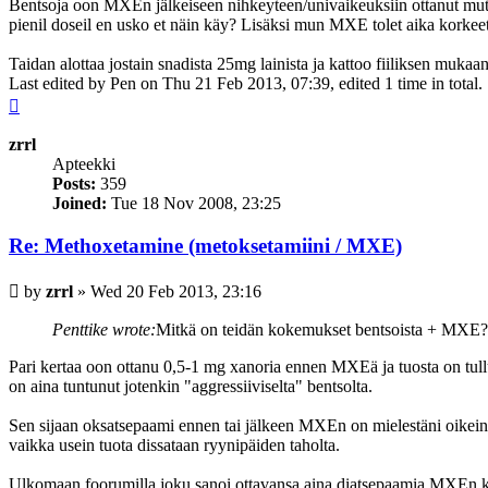
Bentsoja oon MXEn jälkeiseen nihkeyteen/univaikeuksiin ottanut mut ke
pienil doseil en usko et näin käy? Lisäksi mun MXE tolet aika korkeet
Taidan alottaa jostain snadista 25mg lainista ja kattoo fiiliksen mukaan
Last edited by
Pen
on Thu 21 Feb 2013, 07:39, edited 1 time in total.
Top
zrrl
Apteekki
Posts:
359
Joined:
Tue 18 Nov 2008, 23:25
Re: Methoxetamine (metoksetamiini / MXE)
Post
by
zrrl
»
Wed 20 Feb 2013, 23:16
Penttike wrote:
Mitkä on teidän kokemukset bentsoista + MXE?
Pari kertaa oon ottanu 0,5-1 mg xanoria ennen MXEä ja tuosta on tul
on aina tuntunut jotenkin "aggressiiviselta" bentsolta.
Sen sijaan oksatsepaami ennen tai jälkeen MXEn on mielestäni oikein 
vaikka usein tuota dissataan ryynipäiden taholta.
Ulkomaan foorumilla joku sanoi ottavansa aina diatsepaamia MXEn 