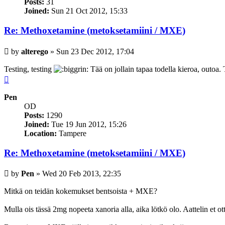
Posts:
31
Joined:
Sun 21 Oct 2012, 15:33
Re: Methoxetamine (metoksetamiini / MXE)
Post
by
alterego
»
Sun 23 Dec 2012, 17:04
Testing, testing
Tää on jollain tapaa todella kieroa, outoa. 
Top
Pen
OD
Posts:
1290
Joined:
Tue 19 Jun 2012, 15:26
Location:
Tampere
Re: Methoxetamine (metoksetamiini / MXE)
Post
by
Pen
»
Wed 20 Feb 2013, 22:35
Mitkä on teidän kokemukset bentsoista + MXE?
Mulla ois tässä 2mg nopeeta xanoria alla, aika lötkö olo. Aattelin 