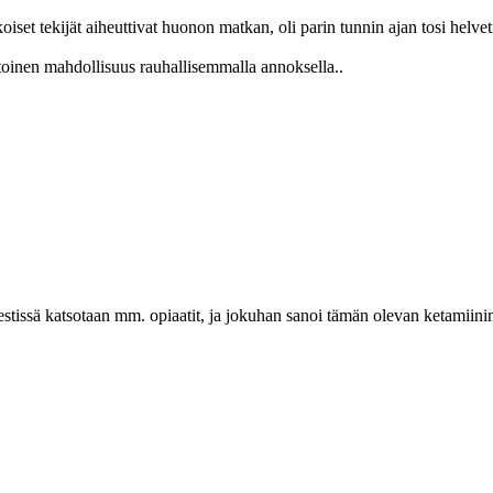
oiset tekijät aiheuttivat huonon matkan, oli parin tunnin ajan tosi helveti
inen mahdollisuus rauhallisemmalla annoksella..
issä katsotaan mm. opiaatit, ja jokuhan sanoi tämän olevan ketamiinin 