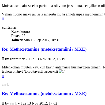
Muistaakseni alussa ekat parituntia oli vitun jees mutta, sen jälkeen ulk
Vähän huono maku jäi tästä aineesta mutta annetaanpas myöhemmin to
Top
container
Karvakuono
Posts:
27
Joined:
Sun 16 Sep 2012, 18:31
Re: Methoxetamine (metoksetamiini / MXE)
Post
by
container
»
Tue 13 Nov 2012, 16:19
Mitenköhän muuten käy, kun kävin antamassa kusinäytteen tänään. Test
taukoa pitänyt (toivottavasti tarpeeksi)
Top
zerk
Re: Methoxetamine (metoksetamiini / MXE)
Post
by
zerk
»
Tue 13 Nov 2012, 17:02