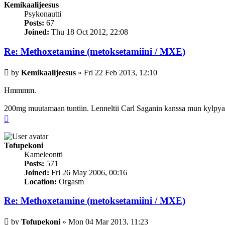
Kemikaalijeesus
Psykonautti
Posts:
67
Joined:
Thu 18 Oct 2012, 22:08
Re: Methoxetamine (metoksetamiini / MXE)
Post
by
Kemikaalijeesus
»
Fri 22 Feb 2013, 12:10
Hmmmm.
200mg muutamaan tuntiin. Lenneltii Carl Saganin kanssa mun kylpyamme
Top
Tofupekoni
Kameleontti
Posts:
571
Joined:
Fri 26 May 2006, 00:16
Location:
Orgasm
Re: Methoxetamine (metoksetamiini / MXE)
Post
by
Tofupekoni
»
Mon 04 Mar 2013, 11:23