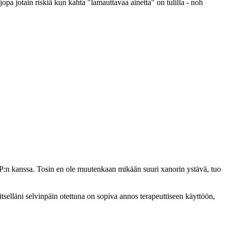
pa jotain riskiä kun kahta "lamauttavaa ainetta" on tulilla - noh
P:n kanssa. Tosin en ole muutenkaan mikään suuri xanorin ystävä, tuo
elläni selvinpäin otettuna on sopiva annos terapeuttiseen käyttöön,