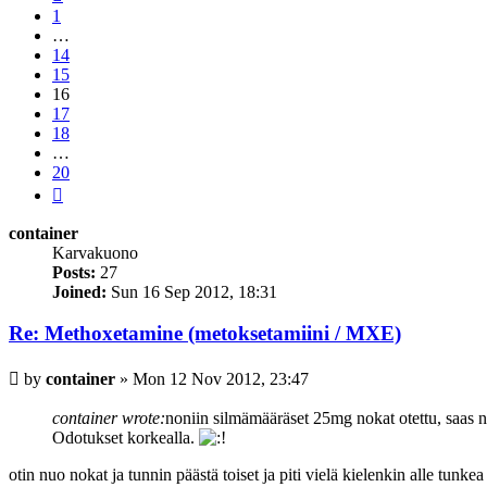
1
…
14
15
16
17
18
…
20
Next
container
Karvakuono
Posts:
27
Joined:
Sun 16 Sep 2012, 18:31
Re: Methoxetamine (metoksetamiini / MXE)
Post
by
container
»
Mon 12 Nov 2012, 23:47
container wrote:
noniin silmämääräset 25mg nokat otettu, saas 
Odotukset korkealla.
otin nuo nokat ja tunnin päästä toiset ja piti vielä kielenkin alle tunkea