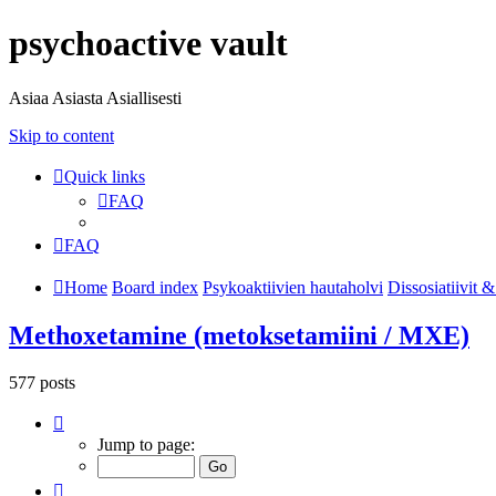
psychoactive vault
Asiaa Asiasta Asiallisesti
Skip to content
Quick links
FAQ
FAQ
Home
Board index
Psykoaktiivien hautaholvi
Dissosiatiivit & 
Methoxetamine (metoksetamiini / MXE)
577 posts
Page
16
Jump to page:
of
20
Previous