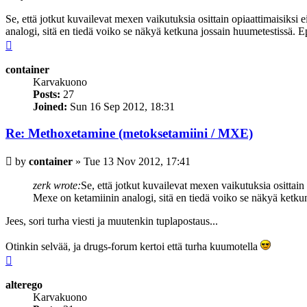
Se, että jotkut kuvailevat mexen vaikutuksia osittain opiaattimaisiksi ei
analogi, sitä en tiedä voiko se näkyä ketkuna jossain huumetestissä. Epä
Top
container
Karvakuono
Posts:
27
Joined:
Sun 16 Sep 2012, 18:31
Re: Methoxetamine (metoksetamiini / MXE)
Post
by
container
»
Tue 13 Nov 2012, 17:41
zerk wrote:
Se, että jotkut kuvailevat mexen vaikutuksia osittain o
Mexe on ketamiinin analogi, sitä en tiedä voiko se näkyä ketkuna 
Jees, sori turha viesti ja muutenkin tuplapostaus...
Otinkin selvää, ja drugs-forum kertoi että turha kuumotella
Top
alterego
Karvakuono