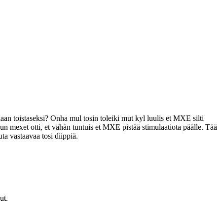
 toistaseksi? Onha mul tosin toleiki mut kyl luulis et MXE silti
un mexet otti, et vähän tuntuis et MXE pistää stimulaatiota päälle. Tää
uta vastaavaa tosi diippiä.
ut.