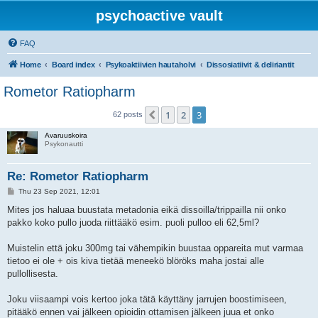
psychoactive vault
FAQ
Home
Board index
Psykoaktiivien hautaholvi
Dissosiatiivit & deliriantit
Rometor Ratiopharm
1
2
3
Previous
62 posts
Avaruuskoira
Psykonautti
Re: Rometor Ratiopharm
P
Thu 23 Sep 2021, 12:01
o
s
Mites jos haluaa buustata metadonia eikä dissoilla/trippailla nii onko
t
pakko koko pullo juoda riittääkö esim. puoli pulloo eli 62,5ml?
Muistelin että joku 300mg tai vähempikin buustaa oppareita mut varmaa
tietoo ei ole + ois kiva tietää meneekö blöröks maha jostai alle
pullollisesta.
Joku viisaampi vois kertoo joka tätä käyttäny jarrujen boostimiseen,
pitääkö ennen vai jälkeen opioidin ottamisen jälkeen juua et onko