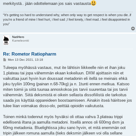
merkitystä.. jään odottelemaan jos sais vastausta
“It’s getting so hard to understand why, when only way to get respect is when you die..if
you’re a friend of mine I feel hurt, i feel sad ,I feel lonely, i feel mad..i feel disappointed in
you”
NatiHero
Kameleontti
Re: Rometor Ratiopharm
P
Mon 13 Dec 2021, 13:18
o
s
Tuleepa myöhässä vastaus, mut ite lähtisin liikkeelle niin et ihan joku
t
1.plateau tai jopa vähemmän ekaan kokeiluun. DXM ajoittasin niin et
vaikuttaa juuri hyvin kun doussaat metadonin eli itellä se meinais ehkä
joku tyyliin 100mg (painan n.68-70kg) ja n. 1tunti ennen metkua. Katsoo
miten toimii ja siitä tuunaa annoskokoa jos tarvii suurentaa tai jos tarvii
vähemmän. Siitä deksmistä ei oikein sellasta dissofiilistä ole tarkoitus
saada jos käyttää oppareideen boostaamiseen. Ainakin itseä häiritsee jos
tulee liian voimakas disso-olo, peittää opioidin vaikutusta.
Toinen minkä todennut myös hyväksi oli ottaa vahva 3.plateau trippi
edellisenä iltana ja aamulla metadoni. Itsellä annos oli 600mg dxm ja
60mg metadonia. Bluelightissa joku sano hyvin, et mitä enemmän oot
tripin jälkeen romuna aamulla (tieks deksmin jälkeen voi olla sellane