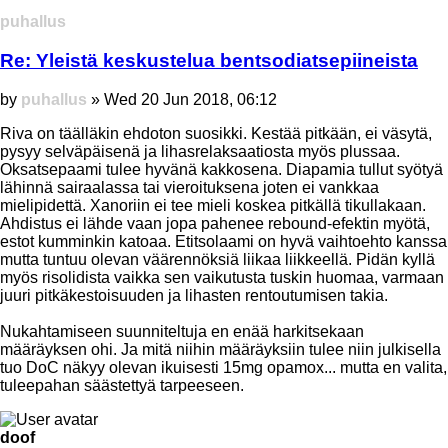
Top
puhallus
Re: Yleistä keskustelua bentsodiatsepiineista
Post
by
puhallus
»
Wed 20 Jun 2018, 06:12
Riva on täälläkin ehdoton suosikki. Kestää pitkään, ei väsytä,
pysyy selväpäisenä ja lihasrelaksaatiosta myös plussaa.
Oksatsepaami tulee hyvänä kakkosena. Diapamia tullut syötyä
lähinnä sairaalassa tai vieroituksena joten ei vankkaa
mielipidettä. Xanoriin ei tee mieli koskea pitkällä tikullakaan.
Ahdistus ei lähde vaan jopa pahenee rebound-efektin myötä,
estot kumminkin katoaa. Etitsolaami on hyvä vaihtoehto kanssa
mutta tuntuu olevan väärennöksiä liikaa liikkeellä. Pidän kyllä
myös risolidista vaikka sen vaikutusta tuskin huomaa, varmaan
juuri pitkäkestoisuuden ja lihasten rentoutumisen takia.
Nukahtamiseen suunniteltuja en enää harkitsekaan
määräyksen ohi. Ja mitä niihin määräyksiin tulee niin julkisella
tuo DoC näkyy olevan ikuisesti 15mg opamox... mutta en valita,
tuleepahan säästettyä tarpeeseen.
Top
doof