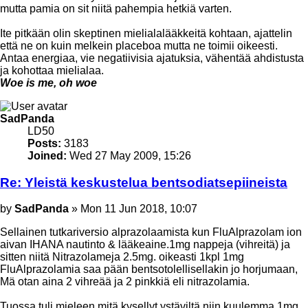
mutta pamia on sit niitä pahempia hetkiä varten.
Ite pitkään olin skeptinen mielialalääkkeitä kohtaan, ajattelin
että ne on kuin melkein placeboa mutta ne toimii oikeesti.
Antaa energiaa, vie negatiivisia ajatuksia, vähentää ahdistusta
ja kohottaa mielialaa.
Woe is me, oh woe
Top
SadPanda
LD50
Posts:
3183
Joined:
Wed 27 May 2009, 15:26
Re: Yleistä keskustelua bentsodiatsepiineista
Post
by
SadPanda
»
Mon 11 Jun 2018, 10:07
Sellainen tutkariversio alprazolaamista kun FluAlprazolam ion
aivan IHANA nautinto & lääkeaine.1mg nappeja (vihreitä) ja
sitten niitä Nitrazolameja 2.5mg. oikeasti 1kpl 1mg
FluAlprazolamia saa pään bentsotolellisellakin jo horjumaan,
Mä otan aina 2 vihreää ja 2 pinkkiä eli nitrazolamia.
Tuossa tuli mieleen mitä kysellyt ystäviltä niin kuulemma 1mg