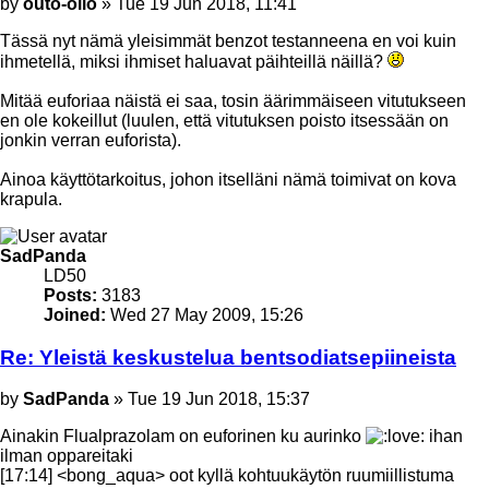
Post
by
outo-olio
»
Tue 19 Jun 2018, 11:41
Tässä nyt nämä yleisimmät benzot testanneena en voi kuin
ihmetellä, miksi ihmiset haluavat päihteillä näillä?
Mitää euforiaa näistä ei saa, tosin äärimmäiseen vitutukseen
en ole kokeillut (luulen, että vitutuksen poisto itsessään on
jonkin verran euforista).
Ainoa käyttötarkoitus, johon itselläni nämä toimivat on kova
krapula.
Top
SadPanda
LD50
Posts:
3183
Joined:
Wed 27 May 2009, 15:26
Re: Yleistä keskustelua bentsodiatsepiineista
Post
by
SadPanda
»
Tue 19 Jun 2018, 15:37
Ainakin Flualprazolam on euforinen ku aurinko
ihan
ilman oppareitaki
[17:14] <bong_aqua> oot kyllä kohtuukäytön ruumiillistuma