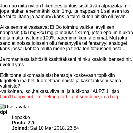
Joo nuo mitä nyt on liikentees tuntuis sisältävän alprazolaamii
jopa hiukan enemmänki kuin 1mg. Ite nappasin 1 sellasen tos
ke tai to iltana ja aamunA kans ja toimi kuten pitikin eli hyvin.
Aikaisemmat vastaavat Ei Öö toiminu vaikka levyllisen
nappasin (3x1mg+2x1mg ja lopuks 5x1mg) joten epäilin hiukan
noita mutta nyt toimi 100% paremmin kuin aiemmat. Mut joku
sano et noissa joissain ollu fentanyyliä tai fentanyylianalogei
kans jossai kohtaa mutta mene ja tiedä ton totuuspohjasta...
Ja romaniasta lähtösiä käsittääkseni niinku ksalolit, bensedinit,
rivotrill yms
Edit tonne ulkomaalaisist bentsoja koskevaan topikkiin
kirjottelin iha heti tuoreeltaan noista ja käsittääkseni sama
valmiste?
-valkoinen, iso ,halkasuviivalla, ja lukikoha "ALPZ 1" tjsp
I ain't happy but, I'm feeling glad. I got sunshine, in a bag
Top
dpi
Lepakko
Posts:
226
Joined:
Sat 10 Mar 2018, 23:54