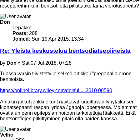
Mietityttää et vaikuttaako tämä jotenkin kierosti samoihin GABA
reseptoreihin kuin bentsot, että pitkittääkö tämä vierotusoireita?
Top
Don
Lepakko
Posts:
208
Joined:
Sun 19 Apr 2015, 13:34
Re: Yleistä keskustelua bentsodiatsepiineista
Post
by
Don
»
Sat 07 Jul 2018, 07:28
Tuossa varsin tiivistetty ja selkeä artikkeli ”pregaballa eroon
bentsoista.
https://onlinelibrary.wiley.com/doi/ful ... 2010.00590
.
Ainakin jotkut jenkkilekurit näyttävät kirjoittavan lyhytaikaisen
klonatsepaami respan lyricaa / gaboja lopettaessa. Molemmat
ovat alun perin epilepsian hoitoon tarkoitettuja lääkkeitä. Eikä
bentsoreflojen pitkittyminen pitäis olla näiden kanssa.
Top
Velho