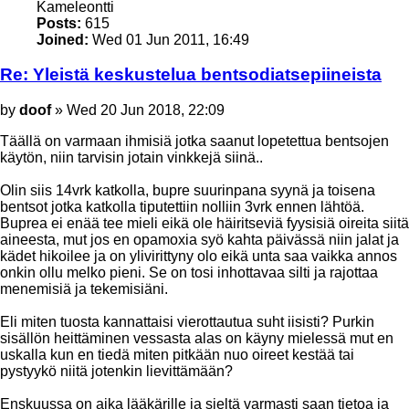
Kameleontti
Posts:
615
Joined:
Wed 01 Jun 2011, 16:49
Re: Yleistä keskustelua bentsodiatsepiineista
Post
by
doof
»
Wed 20 Jun 2018, 22:09
Täällä on varmaan ihmisiä jotka saanut lopetettua bentsojen
käytön, niin tarvisin jotain vinkkejä siinä..
Olin siis 14vrk katkolla, bupre suurinpana syynä ja toisena
bentsot jotka katkolla tiputettiin nolliin 3vrk ennen lähtöä.
Buprea ei enää tee mieli eikä ole häiritseviä fyysisiä oireita siitä
aineesta, mut jos en opamoxia syö kahta päivässä niin jalat ja
kädet hikoilee ja on ylivirittyny olo eikä unta saa vaikka annos
onkin ollu melko pieni. Se on tosi inhottavaa silti ja rajottaa
menemisiä ja tekemisiäni.
Eli miten tuosta kannattaisi vierottautua suht iisisti? Purkin
sisällön heittäminen vessasta alas on käyny mielessä mut en
uskalla kun en tiedä miten pitkään nuo oireet kestää tai
pystyykö niitä jotenkin lievittämään?
Enskuussa on aika lääkärille ja sieltä varmasti saan tietoa ja