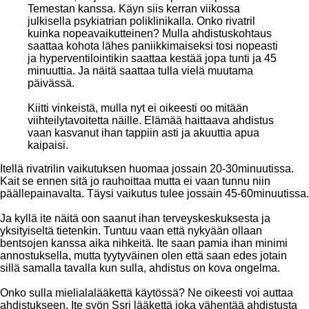
Temestan kanssa. Käyn siis kerran viikossa
julkisella psykiatrian poliklinikalla. Onko rivatril
kuinka nopeavaikutteinen? Mulla ahdistuskohtaus
saattaa kohota lähes paniikkimaiseksi tosi nopeasti
ja hyperventilointikin saattaa kestää jopa tunti ja 45
minuuttia. Ja näitä saattaa tulla vielä muutama
päivässä.
Kiitti vinkeistä, mulla nyt ei oikeesti oo mitään
viihteilytavoitetta näille. Elämää haittaava ahdistus
vaan kasvanut ihan tappiin asti ja akuuttia apua
kaipaisi.
Itellä rivatrilin vaikutuksen huomaa jossain 20-30minuutissa.
Kait se ennen sitä jo rauhoittaa mutta ei vaan tunnu niin
päällepainavalta. Täysi vaikutus tulee jossain 45-60minuutissa.
Ja kyllä ite näitä oon saanut ihan terveyskeskuksesta ja
yksityiseltä tietenkin. Tuntuu vaan että nykyään ollaan
bentsojen kanssa aika nihkeitä. Ite saan pamia ihan minimi
annostuksella, mutta tyytyväinen olen että saan edes jotain
sillä samalla tavalla kun sulla, ahdistus on kova ongelma.
Onko sulla mielialalääkettä käytössä? Ne oikeesti voi auttaa
ahdistukseen. Ite syön Ssri lääkettä joka vähentää ahdistusta