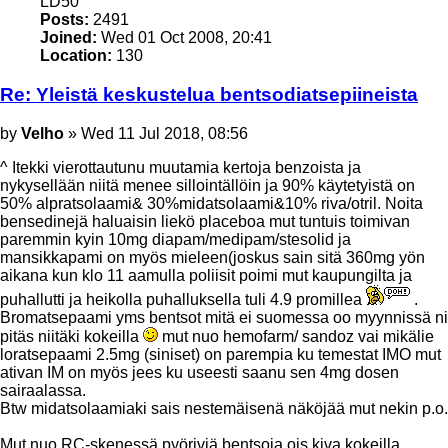
LD50
Posts:
2491
Joined:
Wed 01 Oct 2008, 20:41
Location:
130
Re: Yleistä keskustelua bentsodiatsepiineista
Post
by
Velho
»
Wed 11 Jul 2018, 08:56
^ Itekki vierottautunu muutamia kertoja benzoista ja
nykysellään niitä menee sillointällöin ja 90% käytetyistä on
50% alpratsolaami& 30%midatsolaami&10% riva/otril. Noita
bensedinejä haluaisin liekö placeboa mut tuntuis toimivan
paremmin kyin 10mg diapam/medipam/stesolid ja
mansikkapami on myös mieleen(joskus sain sitä 360mg yön
aikana kun klo 11 aamulla poliisit poimi mut kaupungilta ja
puhallutti ja heikolla puhalluksella tuli 4.9 promillea
.
Bromatsepaami yms bentsot mitä ei suomessa oo myynnissä ni
pitäs niitäki kokeilla
mut nuo hemofarm/ sandoz vai mikälie
loratsepaami 2.5mg (siniset) on parempia ku temestat IMO mut
ativan IM on myös jees ku useesti saanu sen 4mg dosen
sairaalassa.
Btw midatsolaamiaki sais nestemäisenä näköjää mut nekin p.o.
Mut nuo RC-skenessä pyöriviä bentsoja ois kiva kokeilla