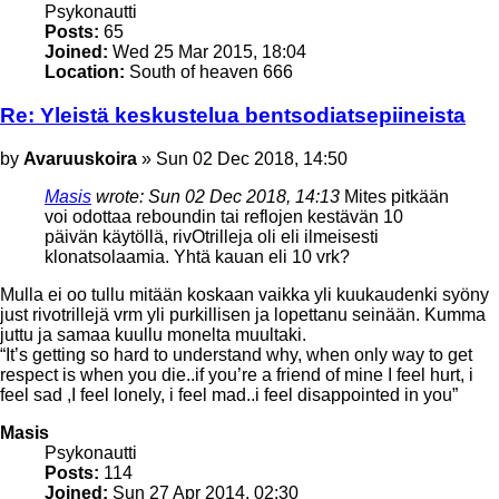
Psykonautti
Posts:
65
Joined:
Wed 25 Mar 2015, 18:04
Location:
South of heaven 666
Re: Yleistä keskustelua bentsodiatsepiineista
Post
by
Avaruuskoira
»
Sun 02 Dec 2018, 14:50
Masis
wrote:
Sun 02 Dec 2018, 14:13
Mites pitkään
voi odottaa reboundin tai reflojen kestävän 10
päivän käytöllä, rivOtrilleja oli eli ilmeisesti
klonatsolaamia. Yhtä kauan eli 10 vrk?
Mulla ei oo tullu mitään koskaan vaikka yli kuukaudenki syöny
just rivotrillejä vrm yli purkillisen ja lopettanu seinään. Kumma
juttu ja samaa kuullu monelta muultaki.
“It’s getting so hard to understand why, when only way to get
respect is when you die..if you’re a friend of mine I feel hurt, i
feel sad ,I feel lonely, i feel mad..i feel disappointed in you”
Top
Masis
Psykonautti
Posts:
114
Joined:
Sun 27 Apr 2014, 02:30