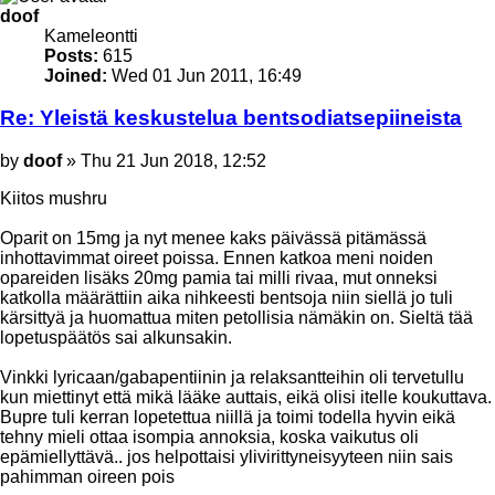
doof
Kameleontti
Posts:
615
Joined:
Wed 01 Jun 2011, 16:49
Re: Yleistä keskustelua bentsodiatsepiineista
Post
by
doof
»
Thu 21 Jun 2018, 12:52
Kiitos mushru
Oparit on 15mg ja nyt menee kaks päivässä pitämässä
inhottavimmat oireet poissa. Ennen katkoa meni noiden
opareiden lisäks 20mg pamia tai milli rivaa, mut onneksi
katkolla määrättiin aika nihkeesti bentsoja niin siellä jo tuli
kärsittyä ja huomattua miten petollisia nämäkin on. Sieltä tää
lopetuspäätös sai alkunsakin.
Vinkki lyricaan/gabapentiinin ja relaksantteihin oli tervetullu
kun miettinyt että mikä lääke auttais, eikä olisi itelle koukuttava.
Bupre tuli kerran lopetettua niillä ja toimi todella hyvin eikä
tehny mieli ottaa isompia annoksia, koska vaikutus oli
epämiellyttävä.. jos helpottaisi ylivirittyneisyyteen niin sais
pahimman oireen pois