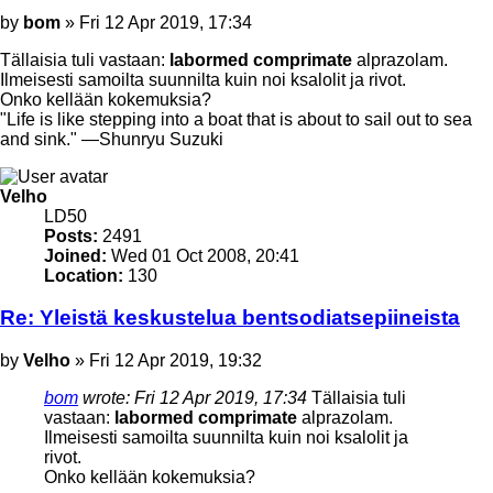
Post
by
bom
»
Fri 12 Apr 2019, 17:34
Tällaisia tuli vastaan:
labormed comprimate
alprazolam.
Ilmeisesti samoilta suunnilta kuin noi ksalolit ja rivot.
Onko kellään kokemuksia?
"Life is like stepping into a boat that is about to sail out to sea
and sink." —Shunryu Suzuki
Top
Velho
LD50
Posts:
2491
Joined:
Wed 01 Oct 2008, 20:41
Location:
130
Re: Yleistä keskustelua bentsodiatsepiineista
Post
by
Velho
»
Fri 12 Apr 2019, 19:32
bom
wrote:
Fri 12 Apr 2019, 17:34
Tällaisia tuli
vastaan:
labormed comprimate
alprazolam.
Ilmeisesti samoilta suunnilta kuin noi ksalolit ja
rivot.
Onko kellään kokemuksia?