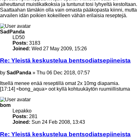
aiheuttanut muistikatkoksia ja tuntunut tosi lyhyeltä kestoltaan.
Saattaahan tämäkin olla vain omasta pääkopasta kiinni, mutta
arvailen idän poikien kokeilleen vähän erilaisia reseptejä.
Top
SadPanda
LD50
Posts:
3183
Joined:
Wed 27 May 2009, 15:26
Re: Yleistä keskustelua bentsodiatsepiineista
Post
by
SadPanda
»
Thu 06 Dec 2018, 07:57
Itsellä menee enää reseptillä omat 2x 10mg diapamia.
[17:14] <bong_aqua> oot kyllä kohtuukäytön ruumiillistuma
Top
bom
Lepakko
Posts:
281
Joined:
Sun 24 Feb 2008, 13:43
Re: Yleistä keskustelua bentsodiatsepiineista