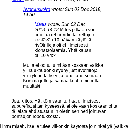
Avaruuskoira
wrote:
Sun 02 Dec 2018,
14:50
Masis
wrote:
Sun 02 Dec
2018, 14:13
Mites pitkään voi
odottaa reboundin tai reflojen
kestävän 10 päivän käytöllä,
rivOtrilleja oli eli ilmeisesti
klonatsolaamia. Yhtä kauan
eli 10 vrk?
Mulla ei oo tullu mitään koskaan vaikka
yli kuukaudenki syöny just rivotrillejä
vrm yli purkillisen ja lopettanu seinään.
Kumma juttu ja samaa kuullu monelta
muultaki.
Jea, kiitos. Hätiköin vaan turhaan. Ilmeisesti
subureflat sitten kyseessä, ei ole vaan koskaan ollut
tällaista ahdistusta niin oletin sen heti johtuvan
bentsojen lopetuksesta.
Hmm mjaah. Itselle tulee viikonkin käytöstä jo nihkeilyä (vaikka