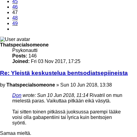
45
46
47
48
49
Next
Thatspecialsomeone
Psykonautti
Posts:
146
Joined:
Fri 03 Nov 2017, 17:25
Re: Yleistä keskustelua bentsodiatsepiineista
Post
by
Thatspecialsomeone
»
Sun 10 Jun 2018, 13:38
Don
wrote:
Sun 10 Jun 2018, 11:14
Rivatril on mun
mielestä paras. Vaikuttaa pitkään eikä väsytä.
Tai sitten toinen pitkässä juoksussa parempi lääke
voisi olla gabapentiini tai lyrica kuin bentsojen
syönti.
Samaa mieltä.