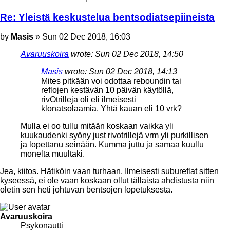
Re: Yleistä keskustelua bentsodiatsepiineista
Post
by
Masis
»
Sun 02 Dec 2018, 16:03
Avaruuskoira
wrote:
Sun 02 Dec 2018, 14:50
Masis
wrote:
Sun 02 Dec 2018, 14:13
Mites pitkään voi odottaa reboundin tai
reflojen kestävän 10 päivän käytöllä,
rivOtrilleja oli eli ilmeisesti
klonatsolaamia. Yhtä kauan eli 10 vrk?
Mulla ei oo tullu mitään koskaan vaikka yli
kuukaudenki syöny just rivotrillejä vrm yli purkillisen
ja lopettanu seinään. Kumma juttu ja samaa kuullu
monelta muultaki.
Jea, kiitos. Hätiköin vaan turhaan. Ilmeisesti subureflat sitten
kyseessä, ei ole vaan koskaan ollut tällaista ahdistusta niin
oletin sen heti johtuvan bentsojen lopetuksesta.
Top
Avaruuskoira
Psykonautti