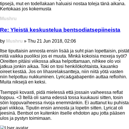
tipsejä, mut en todellakaan haluaisi nostaa toleja tänä aikana.
Kertokaas jos kokemusta
Top
Mushru
Re: Yleistä keskustelua bentsodiatsepiineista
Post
by
Mushru
»
Thu 21 Jun 2018, 02:06
Itse tiputtaisin annosta ensin lisää ja suht pian lopettaisin, pistät
niitä vaikka puoliksi jos ei muuta. Minkä kokoisia moxeja syöt?
Oireitten pitäisi viikossa alkaa helpottamaan, nihkee olo voi
jatkua jonkin aikaa. Toki on tosi henkilökohtaista, kauanko
oireet kestää. Jos on lihasrelaksantteja, niin niitä yötä vasten
niin helpottuu nukkuminen. Lyrica&gabapentin auttaa refloihin.
Muita niksejä en keksi.
Tsemppii kovasti, pidä mielessä että jossain vaiheessa reflat
loppuu. <3 Itellä oli sama edessä tossa kuukausi sitten, tosin
söin loppuvaiheessa rivoja enemmänkin. Ei auttanut ku puhista
pari viikkoa. Tiputin ensin annosta ja lopetin sitten. Lyricat oli
jeesinä. Bentsot on kuitenkin itselle ehdoton apu jotta pääsen
ulos ja pystyn toimimaan.
Top