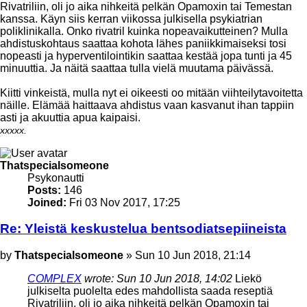
Rivatriliin, oli jo aika nihkeitä pelkän Opamoxin tai Temestan
kanssa. Käyn siis kerran viikossa julkisella psykiatrian
poliklinikalla. Onko rivatril kuinka nopeavaikutteinen? Mulla
ahdistuskohtaus saattaa kohota lähes paniikkimaiseksi tosi
nopeasti ja hyperventilointikin saattaa kestää jopa tunti ja 45
minuuttia. Ja näitä saattaa tulla vielä muutama päivässä.
Kiitti vinkeistä, mulla nyt ei oikeesti oo mitään viihteilytavoitetta
näille. Elämää haittaava ahdistus vaan kasvanut ihan tappiin
asti ja akuuttia apua kaipaisi.
xxxxx.
Top
Thatspecialsomeone
Psykonautti
Posts:
146
Joined:
Fri 03 Nov 2017, 17:25
Re: Yleistä keskustelua bentsodiatsepiineista
Post
by
Thatspecialsomeone
»
Sun 10 Jun 2018, 21:14
COMPLEX
wrote:
Sun 10 Jun 2018, 14:02
Liekö
julkiselta puolelta edes mahdollista saada reseptiä
Rivatriliin, oli jo aika nihkeitä pelkän Opamoxin tai