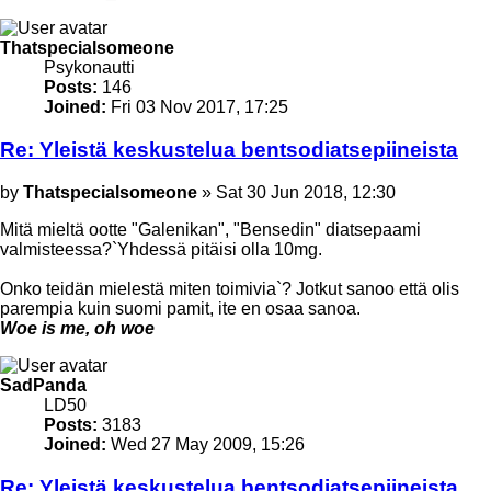
Top
Thatspecialsomeone
Psykonautti
Posts:
146
Joined:
Fri 03 Nov 2017, 17:25
Re: Yleistä keskustelua bentsodiatsepiineista
Post
by
Thatspecialsomeone
»
Sat 30 Jun 2018, 12:30
Mitä mieltä ootte "Galenikan", "Bensedin" diatsepaami
valmisteessa?`Yhdessä pitäisi olla 10mg.
Onko teidän mielestä miten toimivia`? Jotkut sanoo että olis
parempia kuin suomi pamit, ite en osaa sanoa.
Woe is me, oh woe
Top
SadPanda
LD50
Posts:
3183
Joined:
Wed 27 May 2009, 15:26
Re: Yleistä keskustelua bentsodiatsepiineista