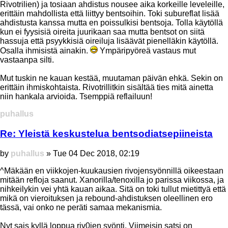
Rivotrilien) ja tosiaan ahdistus nousee aika korkeille leveleille,
erittäin mahdollista että liittyy bentsoihin. Toki subureflat lisää
ahdistusta kanssa mutta en poissulkisi bentsoja. Tolla käytöllä
kun ei fyysisiä oireita juurikaan saa mutta bentsot on siitä
hassuja että psyykkisiä oireiluja lisäävät pienelläkin käytöllä.
Osalla ihmisistä ainakin.
Ympäripyöreä vastaus mut
vastaanpa silti.
Mut tuskin ne kauan kestää, muutaman päivän ehkä. Sekin on
erittäin ihmiskohtaista. Rivotrillitkin sisältää ties mitä ainetta
niin hankala arvioida. Tsemppiä reflailuun!
Top
puhallus
Re: Yleistä keskustelua bentsodiatsepiineista
Post
by
puhallus
»
Tue 04 Dec 2018, 02:19
^Mäkään en viikkojen-kuukausien rivojensyönnillä oikeestaan
mitään refloja saanut. Xanorilla/tenoxilla jo parissa viikossa, ja
nihkeilykin vei yhtä kauan aikaa. Sitä on toki tullut mietittyä että
mikä on vieroituksen ja rebound-ahdistuksen oleellinen ero
tässä, vai onko ne peräti samaa mekanismia.
Nyt sais kyllä loppua riv0jen syönti. Viimeisin satsi on