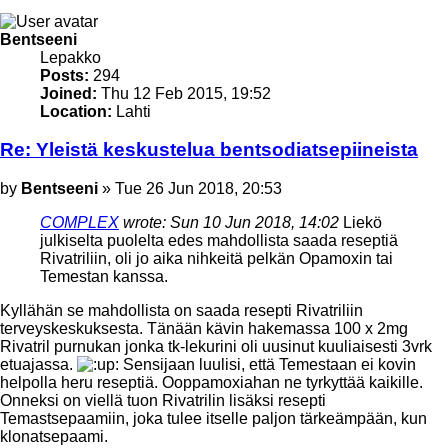
Top
Bentseeni
Lepakko
Posts:
294
Joined:
Thu 12 Feb 2015, 19:52
Location:
Lahti
Re: Yleistä keskustelua bentsodiatsepiineista
Post
by
Bentseeni
»
Tue 26 Jun 2018, 20:53
COMPLEX
wrote:
Sun 10 Jun 2018, 14:02
Liekö
julkiselta puolelta edes mahdollista saada reseptiä
Rivatriliin, oli jo aika nihkeitä pelkän Opamoxin tai
Temestan kanssa.
Kyllähän se mahdollista on saada resepti Rivatriliin
terveyskeskuksesta. Tänään kävin hakemassa 100 x 2mg
Rivatril purnukan jonka tk-lekurini oli uusinut kuuliaisesti 3vrk
etuajassa.
Sensijaan luulisi, että Temestaan ei kovin
helpolla heru reseptiä. Ooppamoxiahan ne tyrkyttää kaikille.
Onneksi on viellä tuon Rivatrilin lisäksi resepti
Temastsepaamiin, joka tulee itselle paljon tärkeämpään, kun
klonatsepaami.