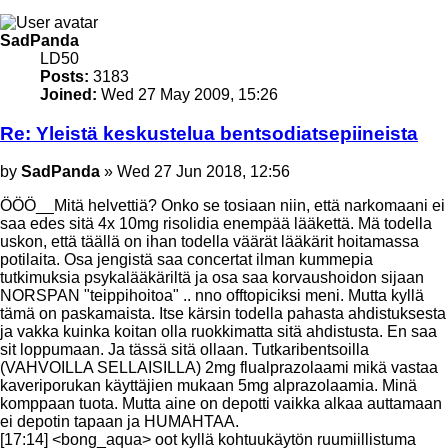
Top
SadPanda
LD50
Posts:
3183
Joined:
Wed 27 May 2009, 15:26
Re: Yleistä keskustelua bentsodiatsepiineista
Post
by
SadPanda
»
Wed 27 Jun 2018, 12:56
ÖÖÖ__Mitä helvettiä? Onko se tosiaan niin, että narkomaani ei
saa edes sitä 4x 10mg risolidia enempää lääkettä. Mä todella
uskon, että täällä on ihan todella väärät lääkärit hoitamassa
potilaita. Osa jengistä saa concertat ilman kummepia
tutkimuksia psykalääkäriltä ja osa saa korvaushoidon sijaan
NORSPAN "teippihoitoa" .. nno offtopiciksi meni. Mutta kyllä
tämä on paskamaista. Itse kärsin todella pahasta ahdistuksesta
ja vakka kuinka koitan olla ruokkimatta sitä ahdistusta. En saa
sit loppumaan. Ja tässä sitä ollaan. Tutkaribentsoilla
(VAHVOILLA SELLAISILLA) 2mg flualprazolaami mikä vastaa
kaveriporukan käyttäjien mukaan 5mg alprazolaamia. Minä
komppaan tuota. Mutta aine on depotti vaikka alkaa auttamaan
ei depotin tapaan ja HUMAHTAA.
[17:14] <bong_aqua> oot kyllä kohtuukäytön ruumiillistuma