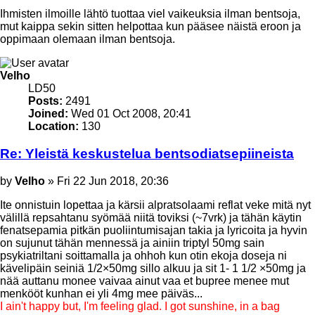
Ihmisten ilmoille lähtö tuottaa viel vaikeuksia ilman bentsoja,
mut kaippa sekin sitten helpottaa kun pääsee näistä eroon ja
oppimaan olemaan ilman bentsoja.
Top
Velho
LD50
Posts:
2491
Joined:
Wed 01 Oct 2008, 20:41
Location:
130
Re: Yleistä keskustelua bentsodiatsepiineista
Post
by
Velho
»
Fri 22 Jun 2018, 20:36
Ite onnistuin lopettaa ja kärsii alpratsolaami reflat veke mitä nyt
välillä repsahtanu syömää niitä toviksi (~7vrk) ja tähän käytin
fenatsepamia pitkän puoliintumisajan takia ja lyricoita ja hyvin
on sujunut tähän mennessä ja ainiin triptyl 50mg sain
psykiatriltani soittamalla ja ohhoh kun otin ekoja doseja ni
kävelipäin seiniä 1/2×50mg sillo alkuu ja sit 1- 1 1/2 ×50mg ja
nää auttanu monee vaivaa ainut vaa et bupree menee mut
menkööt kunhan ei yli 4mg mee päiväs...
I ain't happy but, I'm feeling glad. I got sunshine, in a bag