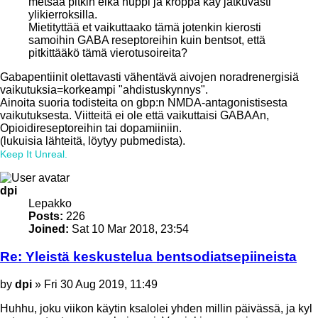
metsää pitkin eikä nuppi ja kroppa käy jatkuvasti
ylikierroksilla.
Mietityttää et vaikuttaako tämä jotenkin kierosti
samoihin GABA reseptoreihin kuin bentsot, että
pitkittääkö tämä vierotusoireita?
Gabapentiinit olettavasti vähentävä aivojen noradrenergisiä
vaikutuksia=korkeampi "ahdistuskynnys".
Ainoita suoria todisteita on gbp:n NMDA-antagonistisesta
vaikutuksesta. Viitteitä ei ole että vaikuttaisi GABAAn,
Opioidireseptoreihin tai dopamiiniin.
(lukuisia lähteitä, löytyy pubmedista).
Keep It Unreal.
Top
dpi
Lepakko
Posts:
226
Joined:
Sat 10 Mar 2018, 23:54
Re: Yleistä keskustelua bentsodiatsepiineista
Post
by
dpi
»
Fri 30 Aug 2019, 11:49
Huhhu, joku viikon käytin ksalolei yhden millin päivässä, ja kyl