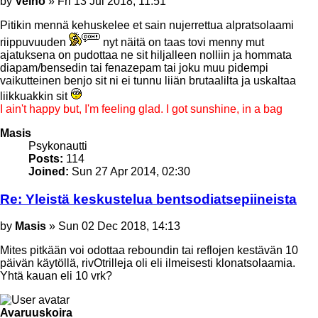
Post
by
Velho
»
Fri 13 Jul 2018, 11:51
Pitikin mennä kehuskelee et sain nujerrettua alpratsolaami
riippuvuuden
nyt näitä on taas tovi menny mut
ajatuksena on pudottaa ne sit hiljalleen nolliin ja hommata
diapam/bensedin tai fenazepam tai joku muu pidempi
vaikutteinen benjo sit ni ei tunnu liiän brutaalilta ja uskaltaa
liikkuakkin sit
I ain't happy but, I'm feeling glad. I got sunshine, in a bag
Top
Masis
Psykonautti
Posts:
114
Joined:
Sun 27 Apr 2014, 02:30
Re: Yleistä keskustelua bentsodiatsepiineista
Post
by
Masis
»
Sun 02 Dec 2018, 14:13
Mites pitkään voi odottaa reboundin tai reflojen kestävän 10
päivän käytöllä, rivOtrilleja oli eli ilmeisesti klonatsolaamia.
Yhtä kauan eli 10 vrk?
Top
Avaruuskoira