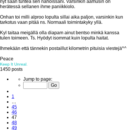
nyt saan tuntea sen nahoissani. Varsinkin aamusin on
herätessä sellanen ihme paniikkiolo.
Onhan toi milli alproo lopulta sillai aika paljon, varsinkin kun
tarkotus vaan pitää ns. Normaali toimintakyky yllä.
Kyl taitaa meigällä olla diapam ainut bentso minkä kanssa
tulen toimeen. Ts. Hyödyt isommat kuin lopulta haitat.
Ihmekään että tännekin postaillut kilometrin pituisia viestejä^^
Peace
Keep It Unreal.
Top
1450 posts
Page
Jump to page:
47
of
Previous
49
1
…
45
46
47
48
49