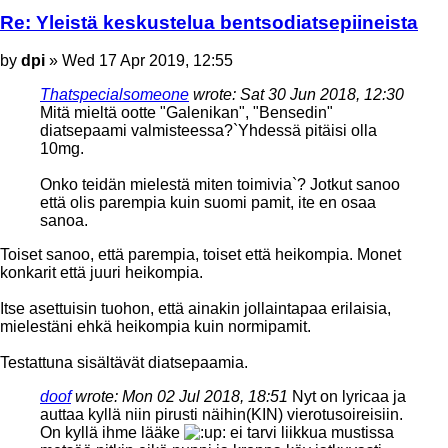
Re: Yleistä keskustelua bentsodiatsepiineista
Post
by
dpi
»
Wed 17 Apr 2019, 12:55
Thatspecialsomeone
wrote:
Sat 30 Jun 2018, 12:30
Mitä mieltä ootte "Galenikan", "Bensedin"
diatsepaami valmisteessa?`Yhdessä pitäisi olla
10mg.
Onko teidän mielestä miten toimivia`? Jotkut sanoo
että olis parempia kuin suomi pamit, ite en osaa
sanoa.
Toiset sanoo, että parempia, toiset että heikompia. Monet
konkarit että juuri heikompia.
Itse asettuisin tuohon, että ainakin jollaintapaa erilaisia,
mielestäni ehkä heikompia kuin normipamit.
Testattuna sisältävät diatsepaamia.
doof
wrote:
Mon 02 Jul 2018, 18:51
Nyt on lyricaa ja
auttaa kyllä niin pirusti näihin(KIN) vierotusoireisiin.
On kyllä ihme lääke
ei tarvi liikkua mustissa