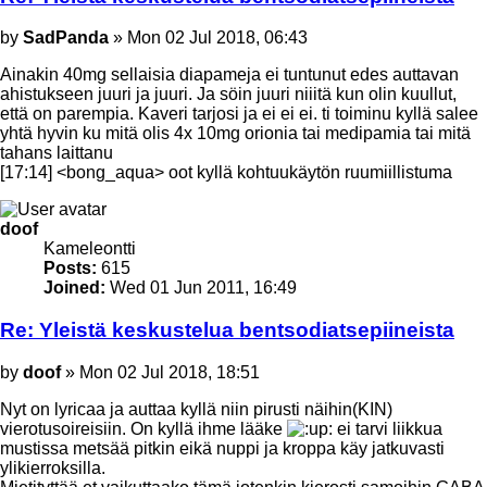
Post
by
SadPanda
»
Mon 02 Jul 2018, 06:43
Ainakin 40mg sellaisia diapameja ei tuntunut edes auttavan
ahistukseen juuri ja juuri. Ja söin juuri niiitä kun olin kuullut,
että on parempia. Kaveri tarjosi ja ei ei ei. ti toiminu kyllä salee
yhtä hyvin ku mitä olis 4x 10mg orionia tai medipamia tai mitä
tahans laittanu
[17:14] <bong_aqua> oot kyllä kohtuukäytön ruumiillistuma
Top
doof
Kameleontti
Posts:
615
Joined:
Wed 01 Jun 2011, 16:49
Re: Yleistä keskustelua bentsodiatsepiineista
Post
by
doof
»
Mon 02 Jul 2018, 18:51
Nyt on lyricaa ja auttaa kyllä niin pirusti näihin(KIN)
vierotusoireisiin. On kyllä ihme lääke
ei tarvi liikkua
mustissa metsää pitkin eikä nuppi ja kroppa käy jatkuvasti
ylikierroksilla.