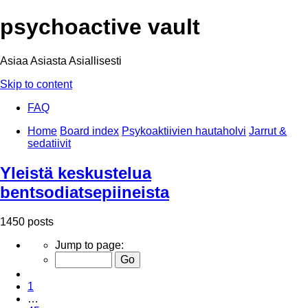
psychoactive vault
Asiaa Asiasta Asiallisesti
Skip to content
FAQ
Home
Board index
Psykoaktiivien hautaholvi
Jarrut &
sedatiivit
Yleistä keskustelua
bentsodiatsepiineista
1450 posts
Page
Jump to page:
47
of
Previous
49
1
…