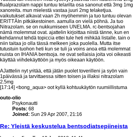
flualprazolam nappi tuntuu telarilta osa sanonut että 3mg 1mg
xanoreita. mun mielestä vastaa juuri 2mg telaketjua.
vaikutukset alkavat vaan 2h myöhemmin ja tuo tuntuu olevan
ERITTÄIn pitkäkestoinen. aamulla on vielä pöhnä. Ja tuo
Nitrazolam. se on nukkumiseen UNELMA. rc-bentsojahan
nämä molemmat ovat. ajattelin kirjoittaa niistä tänne, kun en
kehdannut tehdä topiccia ettei tule heti mihkää listalle. tain o
niin taitaa jo olla tässä melkeen joka puolella. Mutta itse
tutustuin tuohon heti kun se tuli ja voins anoa että molemmat
nuista on IHANIA bentsoja. ne ovat sellaisia joita voi oikeasti
käyttää viihdekäyttöön ja myös oikeaan käytöön.
AJatttelin nyt yritää, että jätän puolet toverilleni ja syön vain
1päivässä ja tarvittaessa sitten toisen ja illaksi nitrazolam
2.5mg
[17:14] <bong_aqua> oot kyllä kohtuukäytön ruumiillistuma
Top
outo-olio
Psykonautti
Posts:
68
Joined:
Sun 29 Apr 2007, 21:16
Re: Yleistä keskustelua bentsodiatsepiineista