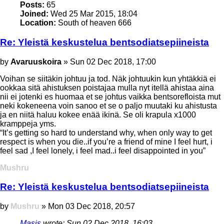
Posts:
65
Joined:
Wed 25 Mar 2015, 18:04
Location:
South of heaven 666
Re: Yleistä keskustelua bentsodiatsepiineista
Post
by
Avaruuskoira
»
Sun 02 Dec 2018, 17:00
Voihan se siitäkin johtuu ja tod. Näk johtuukin kun yhtäkkiä ei
ookkaa sitä ahistuksen poistajaa mulla nyt itellä ahistaa aina
nii ei jotenki es huomaa et se johtus vaikka bentsorefloista mut
neki kokeneena voin sanoo et se o paljo muutaki ku ahistusta
ja en niitä haluu kokee enää ikinä. Se oli krapula x1000
kramppeja yms.
“It’s getting so hard to understand why, when only way to get
respect is when you die..if you’re a friend of mine I feel hurt, i
feel sad ,I feel lonely, i feel mad..i feel disappointed in you”
Top
Mushru
Re: Yleistä keskustelua bentsodiatsepiineista
Post
by
Mushru
»
Mon 03 Dec 2018, 20:57
Masis
wrote:
Sun 02 Dec 2018, 16:03