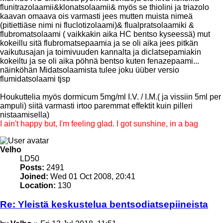
flunitrazolaamii&klonatsolaamii& myös se thiolini ja triazolo
kaavan omaava ois varmasti jees mutten muista nimeä
(pitiettiäse nimi ni fluclotizolaami)& flualpratsolaamiki &
flubromatsolaami ( vaikkakin aika HC bentso kyseessä) mut
kokeillu sitä flubromatsepaamia ja se oli aika jees pitkän
vaikutusajan ja toimivuuden kannalta ja diclatsepamiakin
kokeiltu ja se oli aika pöhnä bentso kuten fenazepaami...
näinköhän Midatsolaamista tulee joku üüber versio
flumidatsolaami tjsp
Houkuttelia myös dormicum 5mg/ml I.V. / I.M.( ja vissiin 5ml per
ampuli) siitä varmasti irtoo paremmat effektit kuin pilleri
nistaamisella)
I ain't happy but, I'm feeling glad. I got sunshine, in a bag
Top
Velho
LD50
Posts:
2491
Joined:
Wed 01 Oct 2008, 20:41
Location:
130
Re: Yleistä keskustelua bentsodiatsepiineista