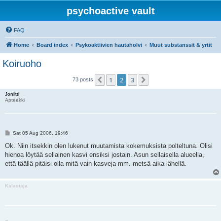
psychoactive vault
FAQ
Home
Board index
Psykoaktiivien hautaholvi
Muut substanssit & yrtit
Koiruoho
1
2
3
Previous
Next
73 posts
Joniitti
Apteekki
P
Sat 05 Aug 2006, 19:46
o
s
Ok. Niin itsekkin olen lukenut muutamista kokemuksista polteltuna. Olisi
t
hienoa löytää sellainen kasvi ensiksi jostain. Asun sellaisella alueella,
että täällä pitäisi olla mitä vain kasveja mm. metsä aika lähellä.
Kalastaja