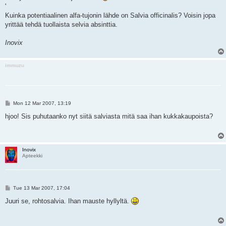
'
Kuinka potentiaalinen alfa-tujonin lähde on Salvia officinalis? Voisin jopa
yrittää tehdä tuollaista selvia absinttia.
Inovix
immuzu
P
Mon 12 Mar 2007, 13:19
o
s
hjoo! Sis puhutaanko nyt siitä salviasta mitä saa ihan kukkakaupoista?
t
Inovix
Apteekki
P
Tue 13 Mar 2007, 17:04
o
s
Juuri se, rohtosalvia. Ihan mauste hyllyltä.
t