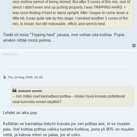
nice mellow period of being stoned. But after 3 cones of this mix, one of
which I didn't even end up pulling properly, I was TRIPPING HARD. I
was soon finding it hard to stand upright. After I began to come down a
little bit, it was quite late by this stage, I smoked another 3 cones of the
mix, to lesser, but still noticeable, effect, and went to bed.
Tiedä sit tosta "Tripping hard" jutusta, mut voihan sitä koittaa. Pujoa
ainakin riittää mistä poimia...
Kalastaja
P
Thu 24 Aug 2006, 01:02
o
s
t
manson wrote:
-- niin mitkä osat kannattaisi polttaa-- olisiko hyvä kuivata poltettavat
osat kunnolla ennen käyttöä?
Lehdet on aika pop.
Kyllähän se kannattaa tietysti kuivata jos sen polttaa aiot, ei se muuten
pala. Voit koittaa polttaa vaikka tuoretta kurkkua, josta yli 90% on muuten
vettä, ja katsoa miten se palaa, jos et usko.