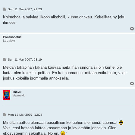
P
Sun 11 Mar 2007, 21:23
o
s
Koiruohoa ja salviaa likoon alkoholii, kunno drinksu. Kokeilkaa ny joku
t
ihmees
Pakanasoturi
Lepakko
P
Sun 11 Mar 2007, 23:19
o
s
Meidän takapihan takana kasvaa näitä ihan simona silloin kun ei ole
t
lunta, olen kokeillut polttaa. En kai huomannut mitään vaikutusta, voisi
joskus kokeilla isommalla annoksella.
Inovix
Apteekki
P
Mon 12 Mar 2007, 12:28
o
s
Minulla saattuu olemaan pussillinen koiruohon siemeniä. Luomua!
t
Voisi ensi kesänä laittaa kasvamaan ja leviämään jonnekin. Olen
ekosysteemin sekoittaja. No en.
'