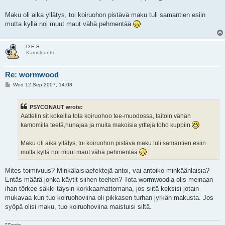
Maku oli aika yllätys, toi koiruohon pistävä maku tuli samantien esiin
mutta kyllä noi muut maut vähä pehmentää
D.E.S
Kameleontti
Re: wormwood
P
Wed 12 Sep 2007, 14:08
o
s
t
PSYCONAUT wrote:
Aattelin sit kokeilla tota koiruohoo tee-muodossa, laitoin vähän
kamomilla teetä,hunajaa ja muita makoisia yrttejä toho kuppiin
Maku oli aika yllätys, toi koiruohon pistävä maku tuli samantien esiin
mutta kyllä noi muut maut vähä pehmentää
Mites toimivuus? Minkälaisiaefektejä antoi, vai antoiko minkäänlaisia?
Entäs määrä jonka käytit siihen teehen? Tota wormwoodia olis meinaan
ihan törkee säkki täysin korkkaamattomana, jos siitä keksisi jotain
mukavaa kun tuo koiruohoviina oli pikkasen turhan jyrkän makusta. Jos
syöpä olisi maku, tuo koiruohoviina maistuisi siltä.