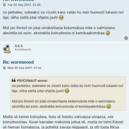
P
Tue 04 Sep 2007, 21:20
o
s
no perkeles, sokeaksi se vissiin kans vetäs ku noin huonosti lukasin noi
t
läpi, oliha siellä jotai ohjeita juuh!
Mut jos ihmisil on jotai omakohtasia kokemuksia mite o valmistanu
absinttia tai esim. ekstraktia koiruohosta ni kertokaakertokaa
D.E.S
Kameleontti
Re: wormwood
P
Wed 05 Sep 2007, 07:44
o
s
t
PSYCONAUT wrote:
no perkeles, sokeaksi se vissiin kans vetäs ku noin huonosti lukasin noi
läpi, oliha siellä jotai ohjeita juuh!
Mut jos ihmisil on jotai omakohtasia kokemuksia mite o valmistanu
absinttia tai esim. ekstraktia koiruohosta ni kertokaakertokaa
Meillä oli kerran koiruohoa, hota oli liotettu vahvassa viinassa, siis
koiruohoviinaa. Aivan kamalan makuista juttua oli, mutta se toimi.Kaveri
oli hieman humalassa, ja poltellut savuja reippaasti, ja otti tuota litkua