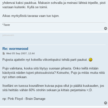
yhdenvai kaksi paukkua. Makasin sohvalla ja meinasi lähteä tripeille, pisti
vastaan kuitenki. Kyllä se toimii.
Aikas myrkyllistä tavaraa vaan tuo tujon.
"
Taste
jakoavain
Re: wormwood
P
Wed 05 Sep 2007, 12:44
o
s
Pujosta ajattelin nyt kokeilla viikonlopuksi tehdä parit paukut.
t
Pujo valintana, koska sitä löytyy suoraan pihasta. Onko teillä mitään
käsitystä näiden tujoni pitoisuuksista? Koiruoho, Pujo ja mitäs muita niitä
nyt sitten onkaan.
Itselläni on tuossa kourallinen kuivaa pujoa ollut jo päältä kuukauden, jos
sitä heittäis vähän 60% strohin sekaan ja kittais perjantaina >;D.
np: Pink Floyd - Brain Damage