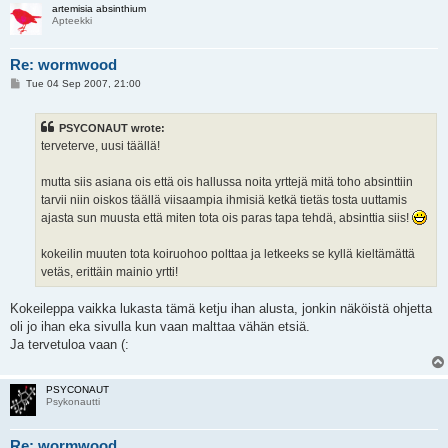
artemisia absinthium
Apteekki
Re: wormwood
P
Tue 04 Sep 2007, 21:00
o
s
t
PSYCONAUT wrote:
terveterve, uusi täällä!
mutta siis asiana ois että ois hallussa noita yrttejä mitä toho absinttiin
tarvii niin oiskos täällä viisaampia ihmisiä ketkä tietäs tosta uuttamis
ajasta sun muusta että miten tota ois paras tapa tehdä, absinttia siis!
kokeilin muuten tota koiruohoo polttaa ja letkeeks se kyllä kieltämättä
vetäs, erittäin mainio yrtti!
Kokeileppa vaikka lukasta tämä ketju ihan alusta, jonkin näköistä ohjetta
oli jo ihan eka sivulla kun vaan malttaa vähän etsiä.
Ja tervetuloa vaan (:
PSYCONAUT
Psykonautti
Re: wormwood