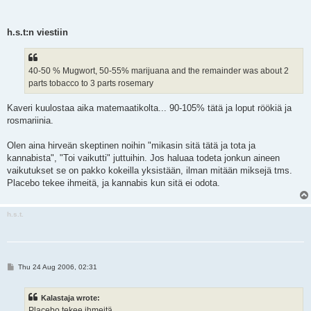
h.s.t:n viestiin
40-50 % Mugwort, 50-55% marijuana and the remainder was about 2
parts tobacco to 3 parts rosemary
Kaveri kuulostaa aika matemaatikolta... 90-105% tätä ja loput röökiä ja
rosmariinia.
Olen aina hirveän skeptinen noihin "mikasin sitä tätä ja tota ja
kannabista", "Toi vaikutti" juttuihin. Jos haluaa todeta jonkun aineen
vaikutukset se on pakko kokeilla yksistään, ilman mitään miksejä tms.
Placebo tekee ihmeitä, ja kannabis kun sitä ei odota.
h.s.t.
P
Thu 24 Aug 2006, 02:31
o
s
t
Kalastaja wrote:
Placebo tekee ihmeitä