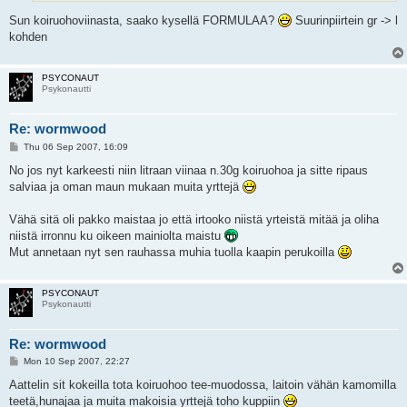
Sun koiruohoviinasta, saako kysellä FORMULAA?
Suurinpiirtein gr -> l
kohden
PSYCONAUT
Psykonautti
Re: wormwood
P
Thu 06 Sep 2007, 16:09
o
s
No jos nyt karkeesti niin litraan viinaa n.30g koiruohoa ja sitte ripaus
t
salviaa ja oman maun mukaan muita yrttejä
Vähä sitä oli pakko maistaa jo että irtooko niistä yrteistä mitää ja oliha
niistä irronnu ku oikeen mainiolta maistu
Mut annetaan nyt sen rauhassa muhia tuolla kaapin perukoilla
PSYCONAUT
Psykonautti
Re: wormwood
P
Mon 10 Sep 2007, 22:27
o
s
Aattelin sit kokeilla tota koiruohoo tee-muodossa, laitoin vähän kamomilla
t
teetä,hunajaa ja muita makoisia yrttejä toho kuppiin