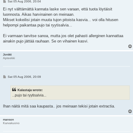
P
Sat 05 Aug 2006, 20:04
o
s
Ei nyt välttämättä kannata laske sen varaan, että tuota löytäisit
t
luonnosta. Aikas harvinainen on meinaan.
Mikset kokeilisi jotain muuta tujon pitoista kasvia... voi olla hitusen
helpompi paikantaa pujo tai ryytisalvia...
Ei varmaan tarvitse sanoa, mutta jos olet pahasti allerginen kannattaa
ainakin pujo jättää rauhaan. Se on vihainen kasvi.
Joniitti
Apteekki
P
Sat 05 Aug 2006, 20:09
o
s
t
Kalastaja wrote:
...pujo tai ryytisalvia...
Ihan näitä mitä saa kaupasta.. jos meinaan tekisi jotain extractia.
manson
Karvakuono