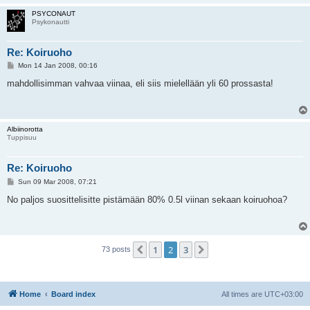
PSYCONAUT
Psykonautti
Re: Koiruoho
P
Mon 14 Jan 2008, 00:16
o
s
mahdollisimman vahvaa viinaa, eli siis mielellään yli 60 prossasta!
t
Albiinorotta
Tuppisuu
Re: Koiruoho
P
Sun 09 Mar 2008, 07:21
o
s
No paljos suosittelisitte pistämään 80% 0.5l viinan sekaan koiruohoa?
t
1
2
3
Previous
Next
73 posts
Home
Board index
All times are
UTC+03:00