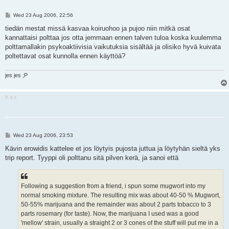
P
Wed 23 Aug 2006, 22:56
o
s
tiedän mestat missä kasvaa koiruohoo ja pujoo niin mitkä osat
t
kannattaisi polttaa jos otta jemmaan ennen talven tuloa koska kuulemma
polttamallakin psykoaktiivisia vaikutuksia sisältää ja olisiko hyvä kuivata
poltettavat osat kunnolla ennen käyttöä?
jes jes ;P
h.s.t.
P
Wed 23 Aug 2006, 23:53
o
s
Kävin erowidis kattelee et jos löytyis pujosta juttua ja löytyhän sieltä yks
t
trip report. Tyyppi oli polttanu sitä pilven kerä, ja sanoi että
Following a suggestion from a friend, i spun some mugwort into my
normal smoking mixture. The resulting mix was about 40-50 % Mugwort,
50-55% marijuana and the remainder was about 2 parts tobacco to 3
parts rosemary (for taste). Now, the marijuana I used was a good
'mellow' strain, usually a straight 2 or 3 cones of the stuff will put me in a