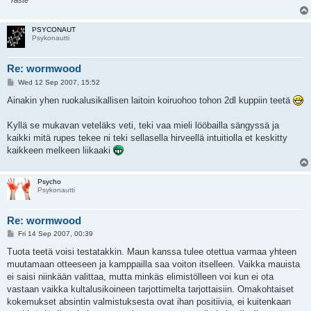
"
Taste
PSYCONAUT
Psykonautti
Re: wormwood
P
Wed 12 Sep 2007, 15:52
o
s
Ainakin yhen ruokalusikallisen laitoin koiruohoo tohon 2dl kuppiin teetä
t
Kyllä se mukavan veteläks veti, teki vaa mieli lööbailla sängyssä ja
kaikki mitä rupes tekee ni teki sellasella hirveellä intuitiolla et keskitty
kaikkeen melkeen liikaaki
Psycho
Psykonautti
Re: wormwood
P
Fri 14 Sep 2007, 00:39
o
s
Tuota teetä voisi testatakkin. Maun kanssa tulee otettua varmaa yhteen
t
muutamaan otteeseen ja kamppailla saa voiton itselleen. Vaikka mauista
ei saisi niinkään valittaa, mutta minkäs elimistölleen voi kun ei ota
vastaan vaikka kultalusikoineen tarjottimelta tarjottaisiin. Omakohtaiset
kokemukset absintin valmistuksesta ovat ihan positiivia, ei kuitenkaan