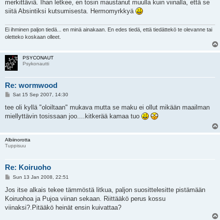
merkittäviä. Ihan letkee, en tosin maustanut muulla kuin viinalla, että se
siitä Absintiksi kutsumisesta. Hermomyrkkyä
Ei ihminen paljon tiedä... en minä ainakaan. En edes tiedä, että tiedättekö te olevanne tai
oletteko koskaan olleet.
PSYCONAUT
Psykonautti
Re: wormwood
P
Sat 15 Sep 2007, 14:30
o
s
tee oli kyllä "oloiltaan" mukava mutta se maku ei ollut mikään maailman
t
miellyttävin tosissaan joo....kitkerää kamaa tuo
Albiinorotta
Tuppisuu
Re: Koiruoho
P
Sun 13 Jan 2008, 22:51
o
s
Jos itse alkais tekee tämmöstä litkua, paljon suosittelesitte pistämään
t
Koiruohoa ja Pujoa viinan sekaan. Riittääkö perus kossu
viinaksi?.Pitääkö heinät ensin kuivattaa?