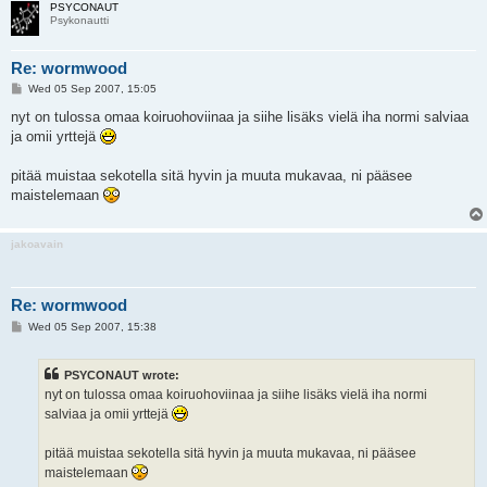
PSYCONAUT
Psykonautti
Re: wormwood
P
Wed 05 Sep 2007, 15:05
o
s
nyt on tulossa omaa koiruohoviinaa ja siihe lisäks vielä iha normi salviaa
t
ja omii yrttejä
pitää muistaa sekotella sitä hyvin ja muuta mukavaa, ni pääsee
maistelemaan
jakoavain
Re: wormwood
P
Wed 05 Sep 2007, 15:38
o
s
t
PSYCONAUT wrote:
nyt on tulossa omaa koiruohoviinaa ja siihe lisäks vielä iha normi
salviaa ja omii yrttejä
pitää muistaa sekotella sitä hyvin ja muuta mukavaa, ni pääsee
maistelemaan