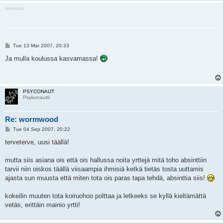
immuzu
P
Tue 13 Mar 2007, 20:33
o
s
Ja mulla koulussa kasvamassa!
t
PSYCONAUT
Psykonautti
Re: wormwood
P
Tue 04 Sep 2007, 20:22
o
s
terveterve, uusi täällä!
t
mutta siis asiana ois että ois hallussa noita yrttejä mitä toho absinttiin
tarvii niin oiskos täällä viisaampia ihmisiä ketkä tietäs tosta uuttamis
ajasta sun muusta että miten tota ois paras tapa tehdä, absinttia siis!
kokeilin muuten tota koiruohoo polttaa ja letkeeks se kyllä kieltämättä
vetäs, erittäin mainio yrtti!