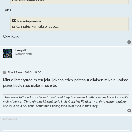
Totta.
Kalastaja wrote:
ja kannabis kun sitä ei odota.
Varsinkin!
Lasipallo
Kameleontti
P
Thu 24 Aug 2006, 16:50
o
s
Minua ihmetyttää miten joku jaksaa edes polttaa tuollaisen miksin, kolme
t
jopoa kuulostaa isolta määrältä.
They were tattooed from head to foot, and they brandished cutlasses and big clubs with
spiked knobs. They shouted ferociously in their native Finnish, and they swung cutlass
and club as if berserk, sometimes felling their own men in their fury.
jakoavain