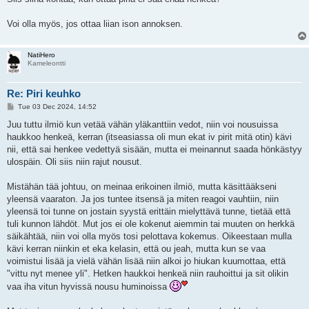
t
Voi olla myös, jos ottaa liian ison annoksen.
NatiHero
Kameleontti
Re: Piri keuhko
P
Tue 03 Dec 2024, 14:52
o
s
Juu tuttu ilmiö kun vetää vähän yläkanttiin vedot, niin voi nousuissa
t
haukkoo henkeä, kerran (itseasiassa oli mun ekat iv pirit mitä otin) kävi
nii, että sai henkee vedettyä sisään, mutta ei meinannut saada hönkästyy
ulospäin. Oli siis niin rajut nousut.
Mistähän tää johtuu, on meinaa erikoinen ilmiö, mutta käsittääkseni
yleensä vaaraton. Ja jos tuntee itsensä ja miten reagoi vauhtiin, niin
yleensä toi tunne on jostain syystä erittäin mielyttävä tunne, tietää että
tuli kunnon lähdöt. Mut jos ei ole kokenut aiemmin tai muuten on herkkä
säikähtää, niin voi olla myös tosi pelottava kokemus. Oikeestaan mulla
kävi kerran niinkin et eka kelasin, että ou jeah, mutta kun se vaa
voimistui lisää ja vielä vähän lisää niin alkoi jo hiukan kuumottaa, että
"vittu nyt menee yli". Hetken haukkoi henkeä niin rauhoittui ja sit olikin
vaa iha vitun hyvissä nousu huminoissa