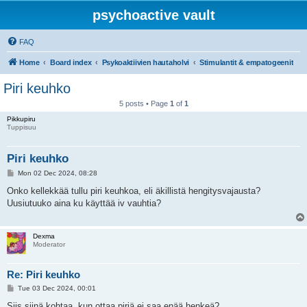
psychoactive vault
FAQ
Home
Board index
Psykoaktiivien hautaholvi
Stimulantit & empatogeenit
Piri keuhko
5 posts • Page
1
of
1
Pikkupiru
Tuppisuu
Piri keuhko
P
Mon 02 Dec 2024, 08:28
o
s
Onko kellekkää tullu piri keuhkoa, eli äkillistä hengitysvajausta?
t
Uusiutuuko aina ku käyttää iv vauhtia?
Dexma
Moderator
Re: Piri keuhko
P
Tue 03 Dec 2024, 00:01
o
s
Siis siinä kohtaa, kun ottaa piriä ei saa enää henkeä?