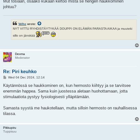
Mut tosiaan, osaako kukaan kertoo mistä se hengen haukkominen
johtuu?
Velho
wrote:
NYT VITTU RYHDISTÄYTYKÄÄ DOUPPI ON ELÄMÄN PARASTA AIKAA ja muuteki
sillo on jänskää
Dexma
Moderator
Re: Piri keuhko
P
Wed 04 Dec 2024, 12:14
o
s
Käytännössä se haukkominen on, kun hermosto kiihtyy ja se tarvitsee
t
enemmän happea. Sama kuin juostessa aletaan huohottamaan, jotta
stimulaatiota pystyy fysiologisesti ylläpitämään.
Samasta syystä me haukotellaan, mutta silloin hermosto on rauhallisessa
tilassa.
Pikkupiru
Tuppisuu