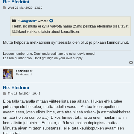
Re: Efedriini
P
Wed 25 Mar 2020, 13:19
o
s
t
^Gangsteri^
wrote:
Hehh, no mulla ei kyllä valvota nämä 25mg pelkkää efedriiniä sisältävät
lääkkeet vaikka ottaisin about kourallisen.
Mutta helposta metkatinoni synteesistä olen ollut jo pitkään kiinnostunut.
Lesson number one: Don't underestimate the other guy's greed!
Lesson number two: Don't get high on your own supply.
dazzyflipper
Psykonautti
Re: Efedriini
P
Thu 18 Jul 2024, 16:42
o
s
Eipä tällä tavaralla mitään viihteellistä saa aikaan. Hiukan ehkä tulee
t
pirteämpi olo hetkeksi, mutta todella vaisu... Auttaa keuhkoputkien
avaamiseen, joten eikös ihme, että tätä niissä yskän- ja astmalääkkeissä
on tätä ( oispa comppia...). Eikös hmiset tätä halua enemmänkin näihin
kemiallisiin juttuihin... En usko, että kovin paljon dopingissa auttaa...
Minusta aivan mitätön substanssi, ellei tätä keuhkoputken avaamisen
tarvita tms.