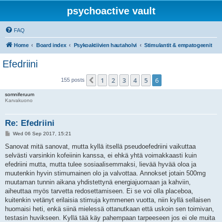
psychoactive vault
FAQ
Home
Board index
Psykoaktiivien hautaholvi
Stimulantit & empatogeenit
Efedriini
1
2
3
4
5
6
Previous
155 posts
somniferuum
Karvakuono
Re: Efedriini
P
Wed 06 Sep 2017, 15:21
o
s
Sanovat mitä sanovat, mutta kyllä itsellä pseudoefedriini vaikuttaa
t
selvästi varsinkin kofeiinin kanssa, ei ehkä yhtä voimakkaasti kuin
efedriini mutta, mutta tulee sosiaalisemmaksi, lievää hyvää oloa ja
muutenkin hyvin stimumainen olo ja valvottaa. Annokset jotain 500mg
muutaman tunnin aikana yhdistettynä energiajuomaan ja kahviin,
aiheuttaa myös tarvetta redosettamiseen. Ei se voi olla placeboa,
kuitenkin vetänyt erilaisia stimuja kymmenen vuotta, niin kyllä sellaisen
huomaisi heti, enkä siinä mielessä ottanutkaan että uskoin sen toimivan,
testasin huvikseen. Kyllä tää käy pahempaan tarpeeseen jos ei ole muita