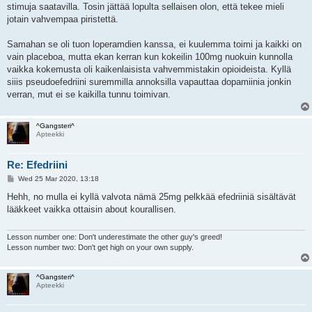
stimuja saatavilla. Tosin jättää lopulta sellaisen olon, että tekee mieli
jotain vahvempaa piristettä.
Samahan se oli tuon loperamdien kanssa, ei kuulemma toimi ja kaikki on
vain placeboa, mutta ekan kerran kun kokeilin 100mg nuokuin kunnolla
vaikka kokemusta oli kaikenlaisista vahvemmistakin opioideista. Kyllä
siiis pseudoefedriini suremmilla annoksilla vapauttaa dopamiinia jonkin
verran, mut ei se kaikilla tunnu toimivan.
^Gangsteri^
Apteekki
Re: Efedriini
P
Wed 25 Mar 2020, 13:18
o
s
Hehh, no mulla ei kyllä valvota nämä 25mg pelkkää efedriiniä sisältävät
t
lääkkeet vaikka ottaisin about kourallisen.
Lesson number one: Don't underestimate the other guy's greed!
Lesson number two: Don't get high on your own supply.
^Gangsteri^
Apteekki