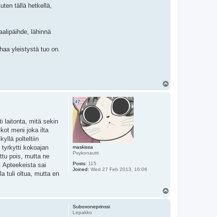
ten tällä hetkellä,
aalipäihde, lähinnä
haa yleistystä tuo on.
T
o
p
i laitonta, mitä sekin
ot meni joka ilta
yllä polteltiin
 tyrkytti kokoajan
maskissa
Psykonautti
ottu pois, mutta ne
Posts:
115
n. Apteekeista sai
Joined:
Wed 27 Feb 2013, 16:06
a tuli oltua, mutta en
T
o
p
Suboxoneprinssi
Lepakko