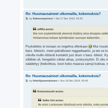
Re: Huumausaineet ulkomailla, kokemuksia?
P
by
Suboxoneprinssi
»
Sat 17 Dec 2016, 02:52
o
s
t
wRRa wrote:
Itse oon psykebileistä yleensä löytäny aina douppia vaikke
Hollannissa tullaan työntämään suoraan käteenkin...
Psykebileis ei tosiaan oo ongelma ollenkaan
Mut muutenk
bass -bileisiin, meet paikalliseen reggaebaariin, ja tee se k
viikolla mulle riittävät kontaktit just drum n bass -bileist. 
sillähän oli, hengattiin vähän aikaa, ystävystyttiin. Ei olt
säädettyy (heikohkoa, tosin koko maassa sama) kukkaa, mä
Re: Huumausaineet ulkomailla, kokemuksia?
P
by
Urheilijanuorukainen
»
Sun 18 Dec 2016, 05:40
o
s
t
Kottonmouth wrote:
Selko-Uni wrote:
Ite oisin Lontoosee lähdössä ensi viikolla, onko poru