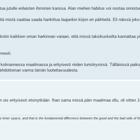
utua jutulle erilaisten ihmisten kanssa. Alan miehen habitus voi nostaa onnistu
ä mistä saattaa saada hankittua laajankin kirjon eri päihteitä. Eli näissä joko
öön kaikkien oman harkinnan varaan, että missä taksikuskeilta kannattaa yr
imesti.
kolmannessa maailmassa ja erityisesti niiden turistirysissä. Tälläisissä paikoi
le ehdottoman varma tämän luotettavuudesta.
 ois erityisesti etsinytkään. Ihan sama missä päin maailmaa ollu, oli sitten Ja
 inner space, and that is the fundamental difference between the good and the bad side of th