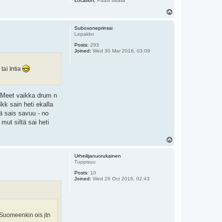
Location:
Pääsi sisällä
T
o
p
Suboxoneprinssi
Lepakko
Posts:
293
Joined:
Wed 30 Mar 2016, 03:09
tai Intia
. Meet vaikka drum n
kk sain heti ekalla
tä sais savuu - no
mut siltä sai heti
T
o
p
Urheilijanuorukainen
Tuppisuu
Posts:
10
Joined:
Wed 26 Oct 2016, 02:43
 Suomeenkin ois jtn