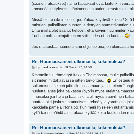
(saarien ratsaukset) nämä tapaukset ovat kuitenkin verrattae
kansanäänestyksessä läpimenneen uuden perustuslain tak
Missä olette oikein olleet, jos Yabaa käyttivät kaikki? Sitä
turistien, paikallisten nuorten ja tiettyjen ammattikuntien s
Entä mistä olet saanut tietoosi, että kovien huumeiden kaup
Tuohon poliisikoirajuttuun en viitsi edes ottaa kantaa.
Jos matkustaa huumeturismi ohjenuorana, on olemassa hel
Re: Huumausaineet ulkomailla, kokemuksia?
P
by
maskissa
»
Sat 18 Mar 2017, 14:58
o
s
Kratomiin tuli törmättyä itekkin Thaimaassa, mulle paikallis
t
sit niiden mittakaavassa sitten tarkoittaa...
En ostanu it
sulkemisen jälkeen jatkoille hiisaamaan ja lipitteleen "jungle 
huoletta lähes joka paikassa (pyörin myös eteläthaimaassa,
ilmaiseksi jointteja ja baaritiskillä oli myös saavillinen taik
saattaa silti joskus satunnaisesti tehdä yllätysratsioita joi
kaikkialla pameja irtona otc kun meni kyseleen nukahtamiseen
kyllä tainnu nähdä ainuttakaan kyttää koko kuukauden reiss
Re: Huumausaineet ulkomailla, kokemuksia?
P
by
Suboxoneprinssi
»
Sun 19 Mar 2017, 08:14