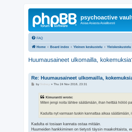
psychoactive vaul
Asiaa Asiasta Asiallisesti
FAQ
Home
Board index
Yleinen keskustelu
Yleiskeskustelu
Huumausaineet ulkomailla, kokemuksia
Re: Huumausaineet ulkomailla, kokemuksi
P
by
Sidney
»
Thu 24 Nov 2016, 23:31
o
s
t
Kimurantti wrote:
Miten jengi noita lähtee säätämään, ihan heittää hölöö 
Kadulta nyt varmaan tuskin kannattaa alkaa säätämään, ite t
Kadulta ei tosiaan kannata ostaa mitään.
Huumeiden hankkiminen on tietysti täysin maakohtaista, 