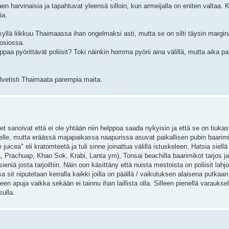
n harvinaisia ja tapahtuvat yleensä silloin, kun armeijalla on eniten valtaa. Ku
ia.
 kyllä liikkuu Thaimaassa ihan ongelmaksi asti, mutta se on silti täysin margin
uosiossa.
paa pyörittävät poliisit? Toki näinkin homma pyörii aina välillä, mutta aika pa
vetisti Thaimaata parempia maita.
et sanoivat että ei ole yhtään niin helppoa saada nykyisin ja että se on tiukast
elle, mutta eräässä majapaikassa naapurissa asuvat paikallisen pubin baarimik
juicea" eli kratomteetä ja tuli sinne joinattua välillä istuskeleen. Hatsia siellä k
 Prachuap, Khao Sok, Krabi, Lanta ym), Tonsai beachilla baarimikot tarjos ja
asieniä josta tarjoiltiin. Näin oon käsittäny että nuista mestoista on poliisit lahj
ssa sit niputetaan kerralla kaikki joilla on päällä / vaikutuksen alaisena putkaa
 apuja vaikka sekään ei tainnu ihan laillista olla. Silleen pienellä varauksell
ulla.