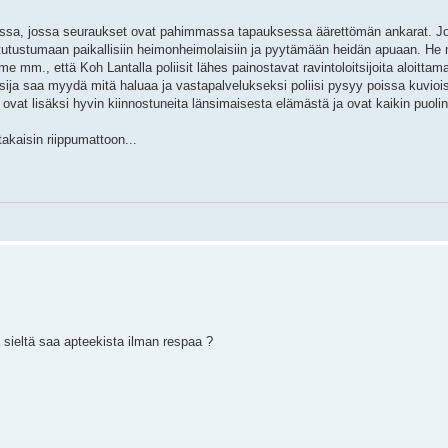
ssa, jossa seuraukset ovat pahimmassa tapauksessa äärettömän ankarat. Jo
an tutustumaan paikallisiin heimonheimolaisiin ja pyytämään heidän apuaan. He
me mm., että Koh Lantalla poliisit lähes painostavat ravintoloitsijoita aloitt
tsija saa myydä mitä haluaa ja vastapalvelukseksi poliisi pysyy poissa kuvioi
 ovat lisäksi hyvin kiinnostuneita länsimaisesta elämästä ja ovat kaikin puolin
takaisin riippumattoon...
ieltä saa apteekista ilman respaa ?