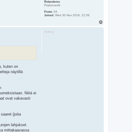
Rolanderos
Psykonautti
Posts:
54
Joined:
Wed 30 Nov 2016, 21:56
T
o
p
Sidney
u, kuten on
tteja näytillä
n
uumeksistaan. Niitä ei
laat ovat vakavasti
saaret (joita
urojen lahjukset.
assa mittakaavassa