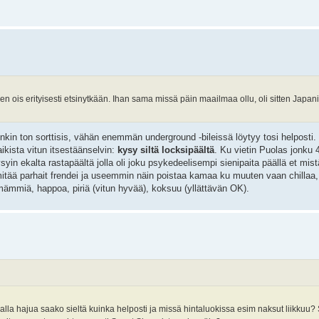
n ois erityisesti etsinytkään. Ihan sama missä päin maailmaa ollu, oli sitten Japani 
in ton sorttisis, vähän enemmän underground -bileissä löytyy tosi helposti
aikista vitun itsestäänselvin:
kysy siltä locksipäältä
. Ku vietin Puolas jonku 4
Kysyin ekalta rastapäältä jolla oli joku psykedeelisempi sienipaita päällä et mis
u mitää parhait frendei ja useemmin näin poistaa kamaa ku muuten vaan chillaa, 
mmiä, happoa, piriä (vitun hyvää), koksuu (yllättävän OK).
kalla hajua saako sieltä kuinka helposti ja missä hintaluokissa esim naksut liikkuu?