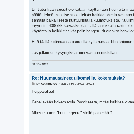
En tietenkään suosittele ketään käyttämään huumeita maa
päätät tehdä, niin itse suosittelisin kaikkia ohjeita vasta
samalla paikallisesta kulttuurista ja kuumotuksista. Kuulim
myynnin. 400€/kk korvauksella. Tällä lahjuksella ravintoloi
käytäntö ja kaikki tiesivät pelin hengen. Nuorehkot henkilöt
Että täällä kotimaassa osaa olla kyllä rumaa. Niin kaipaan 
Jos jollain on kysymyksiä, niin vastaan mielelläni!
DLMuncho
Re: Huumausaineet ulkomailla, kokemuksia?
P
by
Rolanderos
»
Sat 04 Feb 2017, 20:13
o
s
Heipparallaa!
t
Kenelläkään kokemuksia Rodoksesta, mitäs kaikkea kivaa s
Mites muuten "huume-genre" siellä päin elää ?