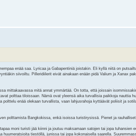
empaa enää saa. Lyricaa ja Gabapentiniä joistakin. Eli kyllä niitä on putsailt
tiäkin siivoiltu. Pilleridiilerit eivät ainakaan enään pidä Valium ja Xanax pake
ossa mittakaavassa mitä annat ymmärtää. On totta, että joissain isommissaki
vat polttaa tiloissaan. Nämä ovat yleensä aika turvallisia paikkoja nauttia h
polttelu enää olekaan turvallista, vaan lahjusrahoja kyttäävät poliisit ja soti
en polttamista Bangkokissa, enkä isoissa turistirysissä. Pienet ja rauhalliset 
apaa moni turisti jää kiinni ja joutuu maksamaan satojen tai jopa tuhansien e
ttaa huumeratsioita tiestöllä, junissa tai jopa kokonaisella saarella. Suuremm