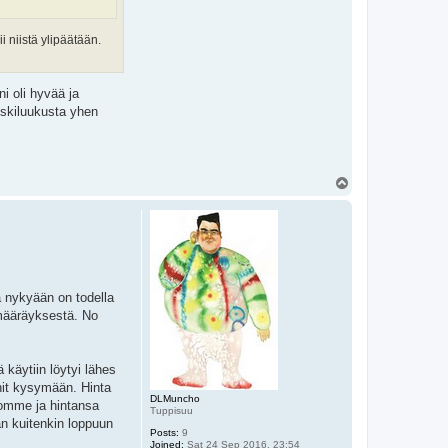
 niistä ylipäätään.
i oli hyvää ja
oskiluukusta yhen
T
o
p
tä nykyään on todella
 määräyksestä. No
käytiin löytyi lähes
nit kysymään. Hinta
DLMuncho
nomme ja hintansa
Tuppisuu
an kuitenkin loppuun
Posts:
9
Joined:
Sat 24 Sep 2016, 23:54