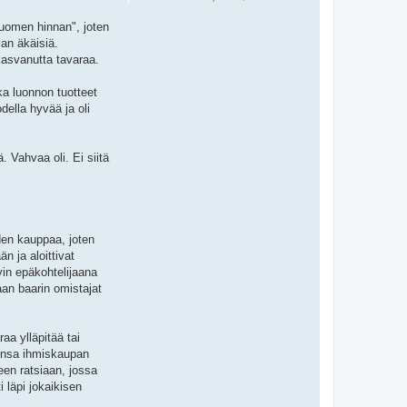
"Suomen hinnan", joten
ian äkäisiä.
kasvanutta tavaraa.
ka luonnon tuotteet
ella hyvää ja oli
ä. Vahvaa oli. Ei siitä
iden kauppaa, joten
n ja aloittivat
vin epäkohtelijaana
aan baarin omistajat
aa ylläpitää tai
sinsa ihmiskaupan
een ratsiaan, jossa
i läpi jokaikisen