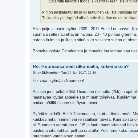
tutkareita tarkoitus tuoda ja käsittääkseeni siellä tu
Piri on paskalaatuista ja ok laatuinen kallista. Naksuja o
Tutkareita ylläripylläri niissä helvetisti. Itse en ole koskaa
Aika paljo ja usein pyörin 2009 - 2011 Etelä-Lontoossa. Koka
suomalaiselle naurettavan halpaa, 20 - 40 puntaa gramma. Va
ostarin kulmilta ja iltasin siinä alko sellanen surina et oksat
Pornokaupoista Camdenista ja muualta kuulemma saa ties
Re: Huumausaineet ulkomailla, kokemuksia?
P
by
DLMuncho
»
Tue 24 Jan 2017, 22:30
o
s
Hei vaan kylmään Suomeen!
t
Palasin juuri pitkähköltä Thaimaan reissulta (2kk) ja ajatte
haastavaa löytää apteekeista mitään toimivaa. Kuulemma ap
paikan päällä tilanne oli täysin toinen...
Pyörittiin pitkälti Etelä-Thaimaassa, mutta käytiin myös M
kaikkea mitä ihminen voi reissuillaan tarvita. Kannabista 
oli Suomeen verrattuna n. 1/5 ja laatu huomattavasti heik
puolesta sitä kehtasi polttaa urakalla. Poltimme koko rei
muutaman varoituksen sanan...