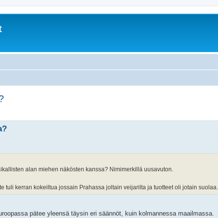
t
?
a?
paikallisten alan miehen näkösten kanssa? Nimimerkillä uusavuton.
uli kerran kokeiltua jossain Prahassa joltain veijarilta ja tuotteet oli jotain suolaa
euroopassa pätee yleensä täysin eri säännöt, kuin kolmannessa maailmassa.