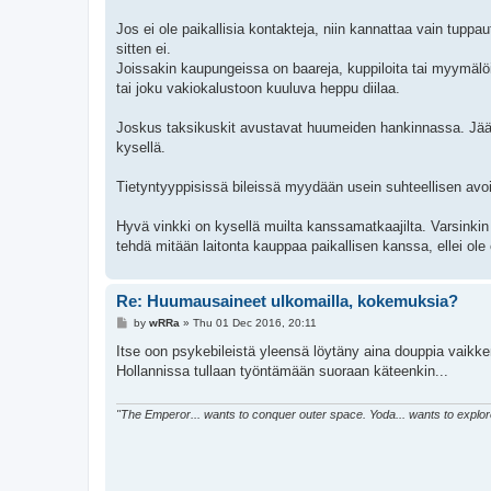
Jos ei ole paikallisia kontakteja, niin kannattaa vain tuppa
sitten ei.
Joissakin kaupungeissa on baareja, kuppiloita tai myymälöit
tai joku vakiokalustoon kuuluva heppu diilaa.
Joskus taksikuskit avustavat huumeiden hankinnassa. Jääk
kysellä.
Tietyntyyppisissä bileissä myydään usein suhteellisen avo
Hyvä vinkki on kysellä muilta kanssamatkaajilta. Varsinkin 
tehdä mitään laitonta kauppaa paikallisen kanssa, ellei o
Re: Huumausaineet ulkomailla, kokemuksia?
P
by
wRRa
»
Thu 01 Dec 2016, 20:11
o
s
Itse oon psykebileistä yleensä löytäny aina douppia vaikken
t
Hollannissa tullaan työntämään suoraan käteenkin...
"The Emperor... wants to conquer outer space. Yoda... wants to explore