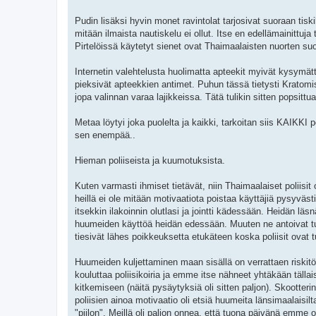
Pudin lisäksi hyvin monet ravintolat tarjosivat suoraan tisk
mitään ilmaista nautiskelu ei ollut. Itse en edellämainittuja 
Pirtelöissä käytetyt sienet ovat Thaimaalaisten nuorten s
Internetin valehtelusta huolimatta apteekit myivät kysymät
pieksivät apteekkien antimet. Puhun tässä tietysti Kratomi
jopa valinnan varaa lajikkeissa. Tätä tulikin sitten popsitt
Metaa löytyi joka puolelta ja kaikki, tarkoitan siis KAIKKI pol
sen enempää..
Hieman poliiseista ja kuumotuksista.
Kuten varmasti ihmiset tietävät, niin Thaimaalaiset poliisi
heillä ei ole mitään motivaatiota poistaa käyttäjiä pysyvästi
itsekkin ilakoinnin olutlasi ja jointti kädessään. Heidän lä
huumeiden käyttöä heidän edessään. Muuten ne antoivat turis
tiesivät lähes poikkeuksetta etukäteen koska poliisit ovat 
Huumeiden kuljettaminen maan sisällä on verrattaen riskitön
kouluttaa poliisikoiria ja emme itse nähneet yhtäkään tälla
kitkemiseen (näitä pysäytyksiä oli sitten paljon). Skootte
poliisien ainoa motivaatio oli etsiä huumeita länsimaalaisilt
"piilon". Meillä oli paljon onnea, että tuona päivänä emme 