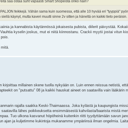
tkareita saa ostaa suht vapaasti Smart Shopeista onko näin?
n PALJON feikkejä. Vähän sama kuin suomessa, että alle 10 hyvää eri "tyyppiä" pyörii
n siellä käynyt, mutta kaveri muutti sinne 2v sitten ja häneltä on kaikki tieto peräisin.
iinia ja kannabista käytännössä jokaisesta pubista, diilerit päivystää. Kokaiin
uhtia kyselin joskus, mut ei niitä kiinnostanu. Crackii myytii jostai vitun ki
 pois.
 mitä.
lin kirjoittaa millainen skene tuolla nykyään on. Luin ennen reissua netistä, et
teekit on "putsattu" 08 ja kaikki hauskat aineet on saatavilla vain lääkärin
yanmarin rajalla saakka Keski-Thaimaassa. Joka kylästä ja kaupungista missä 
oli saatavilla lähes poikkeuksetta ensimmäisestä kahvilasta/baarista mistä me
ompaa. Tuo ulkona kasvanut höpöheinä kuitenkin riitti tyydyttämään savun ja
ssun ajan ja kuljetimme kukintoja mukanamme ympäriinsä ilman ongelmia. Lait