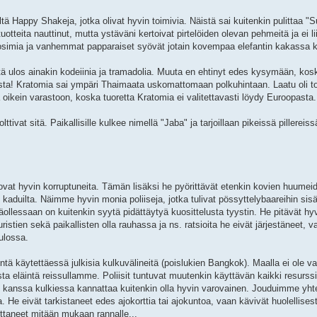
iltä Happy Shakeja, jotka olivat hyvin toimivia. Näistä sai kuitenkin pulittaa 
tuotteita nauttinut, mutta ystäväni kertoivat pirtelöiden olevan pehmeitä ja ei li
uosimia ja vanhemmat papparaiset syövät jotain kovempaa elefantin kakassa 
tä ulos ainakin kodeiinia ja tramadolia. Muuta en ehtinyt edes kysymään, kos
sta! Kratomia sai ympäri Thaimaata uskomattomaan polkuhintaan. Laatu oli tod
ua oikein varastoon, koska tuoretta Kratomia ei valitettavasti löydy Euroopasta.
ttivat sitä. Paikallisille kulkee nimellä "Jaba" ja tarjoillaan pikeissä pillereiss
t ovat hyvin korruptuneita. Tämän lisäksi he pyörittävät etenkin kovien huume
 kaduilta. Näimme hyvin monia poliiseja, jotka tulivat pössyttelybaareihin sisää
snäollessaan on kuitenkin syytä pidättäytyä kuosittelusta tyystin. He pitävät hy
tien sekä paikallisten olla rauhassa ja ns. ratsioita he eivät järjestäneet, v
tulossa.
tä käytettäessä julkisia kulkuvälineitä (poislukien Bangkok). Maalla ei ole var
ista eläintä reissullamme. Poliisit tuntuvat muutenkin käyttävän kaikki resurs
rin kanssa kulkiessa kannattaa kuitenkin olla hyvin varovainen. Jouduimme yht
a. He eivät tarkistaneet edes ajokorttia tai ajokuntoa, vaan kävivät huolellisest
ottaneet mitään mukaan rannalle...