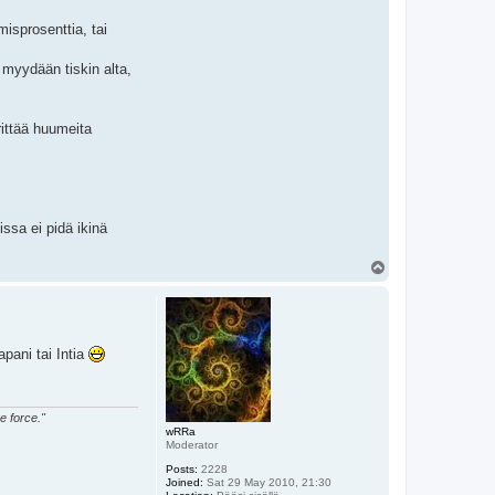
misprosenttia, tai
 myydään tiskin alta,
ittää huumeita
ssa ei pidä ikinä
T
o
p
pani tai Intia
e force."
wRRa
Moderator
Posts:
2228
Joined:
Sat 29 May 2010, 21:30