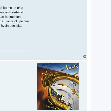
s kuitenkin näin
 monesti kertovat
amaan huumeiden
sta. Tämä oli yleinen
 hyvin avuliaita.
T
o
p