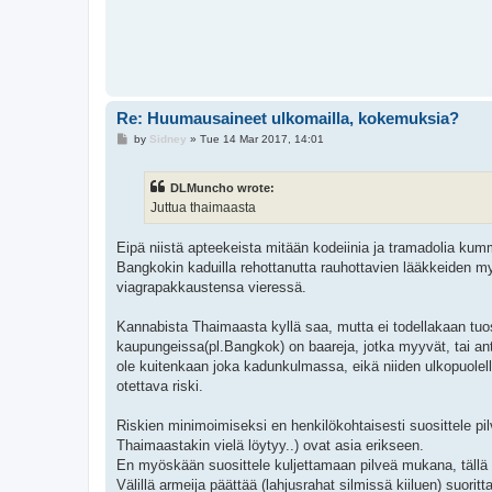
Re: Huumausaineet ulkomailla, kokemuksia?
P
by
Sidney
»
Tue 14 Mar 2017, 14:01
o
s
t
DLMuncho wrote:
Juttua thaimaasta
Eipä niistä apteekeista mitään kodeiinia ja tramadolia kumm
Bangkokin kaduilla rehottanutta rauhottavien lääkkeiden myyn
viagrapakkaustensa vieressä.
Kannabista Thaimaasta kyllä saa, mutta ei todellakaan tu
kaupungeissa(pl.Bangkok) on baareja, jotka myyvät, tai anta
ole kuitenkaan joka kadunkulmassa, eikä niiden ulkopuolella 
otettava riski.
Riskien minimoimiseksi en henkilökohtaisesti suosittele pilv
Thaimaastakin vielä löytyy..) ovat asia erikseen.
En myöskään suosittele kuljettamaan pilveä mukana, tällä t
Välillä armeija päättää (lahjusrahat silmissä kiiluen) suori