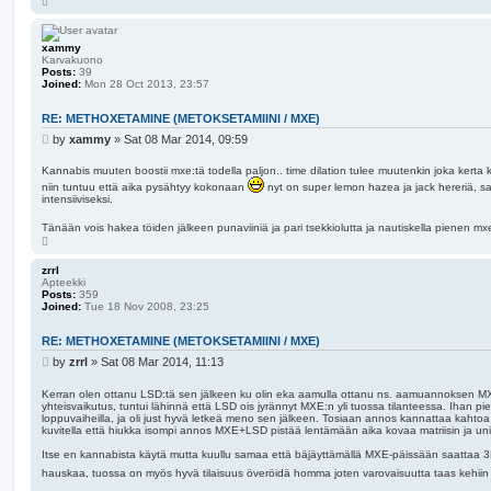
o
p
xammy
Karvakuono
Posts:
39
Joined:
Mon 28 Oct 2013, 23:57
RE: METHOXETAMINE (METOKSETAMIINI / MXE)
P
by
xammy
»
Sat 08 Mar 2014, 09:59
o
s
Kannabis muuten boostii mxe:tä todella paljon.. time dilation tulee muutenkin joka kerta
t
niin tuntuu että aika pysähtyy kokonaan
nyt on super lemon hazea ja jack hereriä, sat
intensiiviseksi.
Tänään vois hakea töiden jälkeen punaviiniä ja pari tsekkiolutta ja nautiskella pienen 
T
o
p
zrrl
Apteekki
Posts:
359
Joined:
Tue 18 Nov 2008, 23:25
RE: METHOXETAMINE (METOKSETAMIINI / MXE)
P
by
zrrl
»
Sat 08 Mar 2014, 11:13
o
s
Kerran olen ottanu LSD:tä sen jälkeen ku olin eka aamulla ottanu ns. aamuannoksen MX
yhteisvaikutus, tuntui lähinnä että LSD ois jyrännyt MXE:n yli tuossa tilanteessa. Ihan pi
t
loppuvaiheilla, ja oli just hyvä letkeä meno sen jälkeen. Tosiaan annos kannattaa kahtoa 
kuvitella että hiukka isompi annos MXE+LSD pistää lentämään aika kovaa matriisin ja uni
Itse en kannabista käytä mutta kuullu samaa että bäjäyttämällä MXE-päissään saattaa 3D
hauskaa, tuossa on myös hyvä tilaisuus överöidä homma joten varovaisuutta taas kehiin