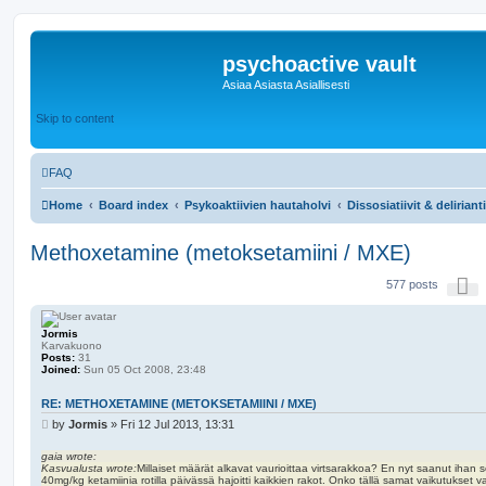
psychoactive vault
Asiaa Asiasta Asiallisesti
Skip to content
FAQ
Home
Board index
Psykoaktiivien hautaholvi
Dissosiatiivit & delirianti
Methoxetamine (metoksetamiini / MXE)
P
577 posts
a
g
e
1
Jormis
7
Karvakuono
o
Posts:
31
f
Joined:
Sun 05 Oct 2008, 23:48
2
0
RE: METHOXETAMINE (METOKSETAMIINI / MXE)
P
by
Jormis
»
Fri 12 Jul 2013, 13:31
o
s
gaia wrote:
Kasvualusta wrote:
Millaiset määrät alkavat vaurioittaa virtsarakkoa? En nyt saanut ihan se
t
40mg/kg ketamiinia rotilla päivässä hajoitti kaikkien rakot. Onko tällä samat vaikutukset v