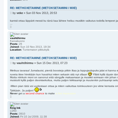
RE: METHOXETAMINE (METOKSETAMIINI / MXE)
P
by
veke
»
Sun 03 Nov 2013, 20:53
o
s
kantsii ottaa läppärit messii ku tänä kaa lähtee heiluu musiikin vaikutus todella lempeet j
...
t
T
o
p
vauhtihirmu
Karvakuono
Posts:
26
Joined:
Sun 10 Nov 2013, 19:34
Location:
Tuntematon pikkukylä
RE: METHOXETAMINE (METOKSETAMIINI / MXE)
P
by
vauhtihirmu
»
Sun 15 Dec 2013, 07:23
o
s
Metkua tavaraa! Jumalautsi, pieniä boosteja pitkin iltaa ja loppujenlopuks jalat ei kanna 
t
ruveta ittee hirvittään kun havahtui miten sekasin sitä nyt ollaan
Yllätti kyllä täysin t
Mutta niinkuin moni on sanonut että sängylle makaamaan ja musiikit soimaan niin johan 
muistutti kyllä paljon dexmisekoilua, mutta paljon kirkkaampi ja muutenkin puhtaampi se
-Miten pian tätä voi uudestaan ottaa ja miten vaikuttaa toimivuuteen jos viime kerrasta on
Tykkäsin. Ja paljon!
Never
get a
second chance
to make
a first impression
T
o
p
King Ink
LD50
Posts:
3910
Joined:
Fri 10 Jul 2009, 11:38