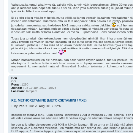
Vaikutusaika tuntui aika lyhyeltä, sai olla väh. tunnin välin boostailemas. 20mg-30mg dos
alle ja nielasiin aika nopeasti, tuntui ettei ollu ihan yhtä aktiivinen subling ku jotkut muut 
tykittää ku filtterit sun muut loppu.
Ei oo ollu oikein mitään m-holeja mutta välillä sellanen transsin kaltainen meditatiivinen t
itseään ilmaantumaan. huomasin että ku tätä nappailee pitkin päivää niin pystyy pitämään a
ja todella harmoonista sub-holedose MXE autuutta vaikka miten pitkään.
että hommat 
tippaakaan mikään. Lukuisia redose pitkin päivää mutta ei missään vaiheessa flipauta tai t
innostusta toki mutta sellasta luontevaa, ei överiä. Ei paranoiaa. Toimi sosiaalisessa sett
Tossa just tunnistin tän kokemuksen menneisyydestäni, nimittäin ihan ihka ensimmäinen
2011 briteist) oli hyvinkin saman kaltaista ku tää ja tuli käytettyä sitä samalla tavalla (esi
ku rasvattu pistooli). En tiiä mikä sit on asian todellinen laita, mutta helvetin hyvä että t
pidin sitä jo pidemmän aikaa ihan ongelmajätteenä mutta onneks tuli säilytettyä. Tää disso 
kaivannu jo pidemmän aikaa. aah
Mitään haittavaikuksii en ole havainnu tän parin viikon käytön aikana, tuntuu jotenkin "t
ollu käytös. Kusella ei tartte ravata kovin usein, ei oo kipuja missään, ei närästä ainakaa
nopeemmin ku normaalisti mutta ei häiritsevästi. Suoliston toiminta on kohentunu huomatt
T
o
p
Pen
OD
Posts:
1290
Joined:
Tue 19 Jun 2012, 15:26
Location:
Tampere
RE: METHOXETAMINE (METOKSETAMIINI / MXE)
P
by
Pen
»
Tue 20 Aug 2013, 22:46
o
s
Itselläni on mennyt MXE "uran aikana" lähemmäs 100g ja varmaan 10 eri "batchia" oon test
ole edes varma onko siis ollut aina MXEtä vaikka myyjä on ollut luotettava satojen komme
t
Ite oon tullu siihe pisteeseen että MXE:n käytön lopetan. Ei se anna enää sitä mitä ai
sellanen vitun luolamies mexeissä - en muista mitä oon tehnyt jne. Oon rikkonut paikkoi, 
DOC lappua, 10 bromo lappua, jotka onneks löysin sit eivätkä ne päässeet folion sisäss