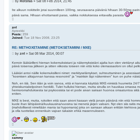
P
by
Rotsfas
»
Sat 08 Feb 2014, 21:45
o
s
Ite alkuun nokittelin jotai suunnilleen 100mg, seuraavana päivänä hihaan 30-50mg parin
t
päivä sama. Hihaan ehottamasti paras, vaikka nokituksessa eritavalla parasta
T
o
p
zrrl
Apteekki
Posts:
359
Joined:
Tue 18 Nov 2008, 23:25
RE: METHOXETAMINE (METOKSETAMIINI / MXE)
P
by
zrrl
»
Sat 08 Mar 2014, 00:07
o
s
Kerroin lääkärilleni hieman kokemuksistani ja näkemyksistäni ajalta kun olen viettänyt a
päivä toisensa jälkeen ja sitten viikosta toiseen niin että koko olemassaoloni on ollut pe
t
Lääkäri antoi näille kokemuksilleni nimet: merkityselämykset, suhteuttaminen ja assosiaat
"kosmisen alitajunnan kanssa resonointi" ja "matriisin läpi näkeminen" kun on puhe näis
Noh, en tiiä. Sen tiiän ja voin sanoa, että ei kannata käyttää MXE-nimistä huumetta 24/
yhteiskuntakelpoinen henkilö. Tulet hulluksi hieman, mutta sinulla on hauskaa omassa maai
hermoromahduksesta tai psykoosista tai et pode aivan sairaan huonoa omaatuntoa siitä et
eniten.
MXE is best, mutta, rukoilen että saan aivoni kasaan vielä jonain päivänä niin että homm
kuole ihan lähipäivinä/kuukausina/vuosina tai menetä järjen valoani. Nyt olen siis raitis mu
(mahdollisesti nimeltään mania tai hypomania) joka on samaan aikaan erittäin kiehtova ja pe
ja olla tuottelias ennenkuin vajoan takaisin ehkä masennukseen.
+
+
+
T
o
p
xammy