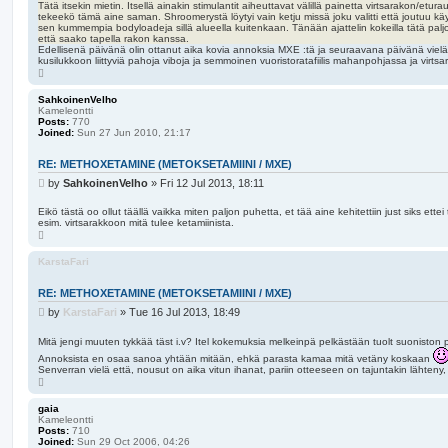
Tätä itsekin mietin. Itsellä ainakin stimulantit aiheuttavat välillä painetta virtsarakon/etur
tekeekö tämä aine saman. Shroomerystä löytyi vain ketju missä joku valitti että joutuu kä
sen kummempia bodyloadeja sillä alueella kuitenkaan. Tänään ajattelin kokeilla tätä paljo
että saako tapella rakon kanssa.
Edellisenä päivänä olin ottanut aika kovia annoksia MXE :tä ja seuraavana päivänä viel
kusilukkoon liittyviä pahoja viboja ja semmoinen vuoristoratafiilis mahanpohjassa ja virtsar
T
o
p
SahkoinenVelho
Kameleontti
Posts:
770
Joined:
Sun 27 Jun 2010, 21:17
RE: METHOXETAMINE (METOKSETAMIINI / MXE)
P
by
SahkoinenVelho
»
Fri 12 Jul 2013, 18:11
o
s
Eikö tästä oo ollut täällä vaikka miten paljon puhetta, et tää aine kehitettiin just siks ettei 
esim. virtsarakkoon mitä tulee ketamiinista.
t
T
o
p
KarstaFari
RE: METHOXETAMINE (METOKSETAMIINI / MXE)
P
by
KarstaFari
»
Tue 16 Jul 2013, 18:49
o
s
Mitä jengi muuten tykkää täst i.v? Itel kokemuksia melkeinpä pelkästään tuolt suoniston pu
t
Annoksista en osaa sanoa yhtään mitään, ehkä parasta kamaa mitä vetäny koskaan
Senverran vielä että, nousut on aika vitun ihanat, pariin otteeseen on tajuntakin lähteny, 
T
o
p
gaia
Kameleontti
Posts:
710
Joined:
Sun 29 Oct 2006, 04:26