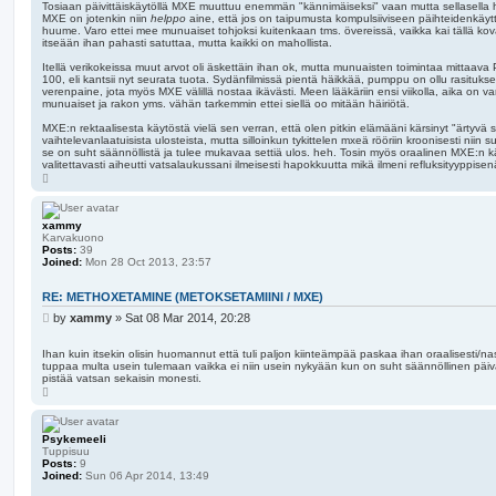
Tosiaan päivittäiskäytöllä MXE muuttuu enemmän "kännimäiseksi" vaan mutta sellasella h
MXE on jotenkin niin
helppo
aine, että jos on taipumusta kompulsiiviseen päihteidenkäyt
huume. Varo ettei mee munuaiset tohjoksi kuitenkaan tms. övereissä, vaikka kai tällä kov
itseään ihan pahasti satuttaa, mutta kaikki on mahollista.
Itellä verikokeissa muut arvot oli äskettäin ihan ok, mutta munuaisten toimintaa mittaava 
100, eli kantsii nyt seurata tuota. Sydänfilmissä pientä häikkää, pumppu on ollu rasituk
verenpaine, jota myös MXE välillä nostaa ikävästi. Meen lääkäriin ensi viikolla, aika on var
munuaiset ja rakon yms. vähän tarkemmin ettei siellä oo mitään häiriötä.
MXE:n rektaalisesta käytöstä vielä sen verran, että olen pitkin elämääni kärsinyt "ärtyvä su
vaihtelevanlaatuisista ulosteista, mutta silloinkun tykittelen mxeä rööriin kroonisesti niin
se on suht säännöllistä ja tulee mukavaa settiä ulos. heh. Tosin myös oraalinen MXE:n kä
valitettavasti aiheutti vatsalaukussani ilmeisesti hapokkuutta mikä ilmeni refluksityyppise
T
o
p
xammy
Karvakuono
Posts:
39
Joined:
Mon 28 Oct 2013, 23:57
RE: METHOXETAMINE (METOKSETAMIINI / MXE)
P
by
xammy
»
Sat 08 Mar 2014, 20:28
o
s
Ihan kuin itsekin olisin huomannut että tuli paljon kiinteämpää paskaa ihan oraalisesti/n
t
tuppaa multa usein tulemaan vaikka ei niin usein nykyään kun on suht säännöllinen päivär
pistää vatsan sekaisin monesti.
T
o
p
Psykemeeli
Tuppisuu
Posts:
9
Joined:
Sun 06 Apr 2014, 13:49