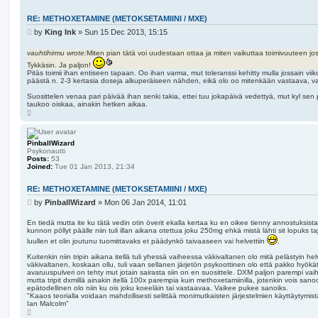
RE: METHOXETAMINE (METOKSETAMIINI / MXE)
P
by
King Ink
»
Sun 15 Dec 2013, 15:15
o
s
vauhtihirmu wrote:
Miten pian tätä voi uudestaan ottaa ja miten vaikuttaa toimivuuteen jos
t
Tykkäsin. Ja paljon!
Pitäs toimii ihan entiseen tapaan. Oo ihan varma, mut toleranssi kehitty mulla jossain viiko
päästä n. 2-3 kertasia doseja alkuperäiseen nähden, eikä olo oo mitenkään vastaava, va
Suosittelen venaa pari päivää ihan senki takia, ettei tuu jokapäivä vedettyä, mut kyl sen pi
taukoo oiskaa, ainakin hetken aikaa.
T
o
p
PinballWizard
Psykonautti
Posts:
53
Joined:
Tue 01 Jan 2013, 21:34
RE: METHOXETAMINE (METOKSETAMIINI / MXE)
P
by
PinballWizard
»
Mon 06 Jan 2014, 11:01
o
s
En tiedä mutta ite ku tätä vedin otin överit ekalla kertaa ku en oikee tienny annostuksis
kunnon pöllyt päälle niin tuli illan aikana otettua joku 250mg ehkä mistä lähti sit lopuks
t
luullen et olin joutunu tuomittavaks et päädynkö taivaaseen vai helvettiin
.
Kuitenkin niin tripin aikana itellä tuli yhessä vaiheessa väkivaltanen olo mitä pelästyin hel
väkivaltanen, koskaan ollu, tuli vaan sellanen järjetön psykoottinen olo että pakko hyök
avaruuspulveri on tehty mut jotain sairasta siin on en suosittele. DXM paljon parempi 
mutta tripit dxmillä ainakin itellä 100x parempia kuin methoxetamiinilla, jotenkin vois san
epätodellinen olo niin ku ois joku koeeläin tai vastaavaa. Vaikee pukee sanoiks.
"Kaaos teorialla voidaan mahdollisesti selittää monimutkaisten järjestelmien käyttäytymis
Ian Malcolm"
T