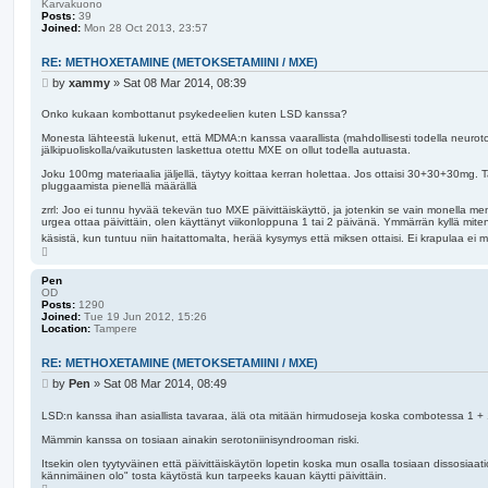
Karvakuono
Posts:
39
Joined:
Mon 28 Oct 2013, 23:57
RE: METHOXETAMINE (METOKSETAMIINI / MXE)
P
by
xammy
»
Sat 08 Mar 2014, 08:39
o
s
Onko kukaan kombottanut psykedeelien kuten LSD kanssa?
t
Monesta lähteestä lukenut, että MDMA:n kanssa vaarallista (mahdollisesti todella neur
jälkipuoliskolla/vaikutusten laskettua otettu MXE on ollut todella autuasta.
Joku 100mg materiaalia jäljellä, täytyy koittaa kerran holettaa. Jos ottaisi 30+30+30mg. Ta
pluggaamista pienellä määrällä
zrrl: Joo ei tunnu hyvää tekevän tuo MXE päivittäiskäyttö, ja jotenkin se vain monella mene
urgea ottaa päivittäin, olen käyttänyt viikonloppuna 1 tai 2 päivänä. Ymmärrän kyllä mit
käsistä, kun tuntuu niin haitattomalta, herää kysymys että miksen ottaisi. Ei krapulaa ei m
T
o
p
Pen
OD
Posts:
1290
Joined:
Tue 19 Jun 2012, 15:26
Location:
Tampere
RE: METHOXETAMINE (METOKSETAMIINI / MXE)
P
by
Pen
»
Sat 08 Mar 2014, 08:49
o
s
LSD:n kanssa ihan asiallista tavaraa, älä ota mitään hirmudoseja koska combotessa 1 + 
t
Mämmin kanssa on tosiaan ainakin serotoniinisyndrooman riski.
Itsekin olen tyytyväinen että päivittäiskäytön lopetin koska mun osalla tosiaan dissosiaati
kännimäinen olo" tosta käytöstä kun tarpeeks kauan käytti päivittäin.
T