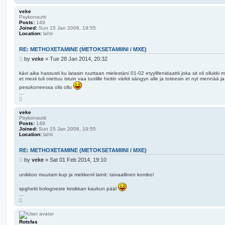
o
p
veke
Psykonautti
Posts:
149
Joined:
Sun 15 Jan 2006, 19:55
Location:
lahti
RE: METHOXETAMINE (METOKSETAMIINI / MXE)
P
by
veke
»
Tue 28 Jan 2014, 20:32
o
s
kävi aika hassusti ku latasin ruuttaan mielestäni 01-02 etyylifenidaattii joka sit oli ollukki 
et mexii tuli otettuu istuin vaa tuolille heitin värkit sängyn alle ja toteesin et nyt mennää ja
t
pesukoneessa olis ollu
...
T
o
p
veke
Psykonautti
Posts:
149
Joined:
Sun 15 Jan 2006, 19:55
Location:
lahti
RE: METHOXETAMINE (METOKSETAMIINI / MXE)
P
by
veke
»
Sat 01 Feb 2014, 19:10
o
s
unikkoo muutam kup ja mekkenii lainit: taivaallinen kombo!
t
spghetti bolognesre kirsikkan kaukun pääl
...
T
o
p
Rotsfas