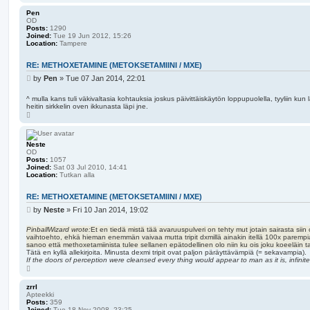
o
p
Pen
OD
Posts:
1290
Joined:
Tue 19 Jun 2012, 15:26
Location:
Tampere
RE: METHOXETAMINE (METOKSETAMIINI / MXE)
P
by
Pen
»
Tue 07 Jan 2014, 22:01
o
s
^ mulla kans tuli väkivaltasia kohtauksia joskus päivittäiskäytön loppupuolella, tyyliin kun 
heitin sirkkelin oven ikkunasta läpi jne.
t
T
o
p
Neste
OD
Posts:
1057
Joined:
Sat 03 Jul 2010, 14:41
Location:
Tutkan alla
RE: METHOXETAMINE (METOKSETAMIINI / MXE)
P
by
Neste
»
Fri 10 Jan 2014, 19:02
o
s
PinballWizard wrote:
Et en tiedä mistä tää avaruuspulveri on tehty mut jotain sairasta sii
vaihtoehto, ehkä hieman enemmän vaivaa mutta tripit dxmillä ainakin itellä 100x parempia
t
sanoo että methoxetamiinista tulee sellanen epätodellinen olo niin ku ois joku koeeläin 
Tätä en kyllä allekirjoita. Minusta dexmi tripit ovat paljon päräyttävämpiä (= sekavampia).
If the doors of perception were cleansed every thing would appear to man as it is, infinite
T
o
p
zrrl
Apteekki
Posts:
359
Joined:
Tue 18 Nov 2008, 23:25