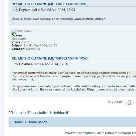
RE: METHOXETAMINE (METOKSETAMIINI / MXE)
P
by
Psykemeeli
»
Sun 06 Apr 2014, 15:03
o
s
Mites toi mexe oxyn kanssa, onko kyseessä vaarallinenkin kombo?
T
t
o
p
Dexma
Moderator
Posts:
8762
Joined:
Sat 01 Mar 2008, 19:42
Location:
Manse <3
RE: METHOXETAMINE (METOKSETAMIINI / MXE)
P
by
Dexma
»
Sun 06 Apr 2014, 17:36
o
s
Psykemeeli wrote:
Mites toi mexe oxyn kanssa, onko kyseessä vaarallinenkin kombo?
Riippuu ihan omista toleista. Jos on paljon ottanut opiaatteja ja oikeesti tietää rajojaan nii
t
aina voi mennä.
Hengityslamaannus on vähän just sellainen, että saattaa tulla jos ottaa liikaa aina, mutta 
aika kovaa kiskoon. En osaa sanoa sinun kohdallasi. Riippuu annoksista ja toleransseist
T
o
p
P
577 posts
a
g
e
Return to “Dissosiatiivit & deliriantit”
1
7
Home
Board index
o
f
2
Powered by
phpBB
® Forum Software © phpBB Lim
0