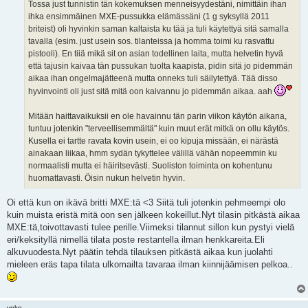
Tossa just tunnistin tän kokemuksen menneisyydestäni, nimittäin ihan
ihka ensimmäinen MXE-pussukka elämässäni (1 g syksyllä 2011
briteist) oli hyvinkin saman kaltaista ku tää ja tuli käytettyä sitä samalla
tavalla (esim. just usein sos. tilanteissa ja homma toimi ku rasvattu
pistooli). En tiiä mikä sit on asian todellinen laita, mutta helvetin hyvä
että tajusin kaivaa tän pussukan tuolta kaapista, pidin sitä jo pidemmän
aikaa ihan ongelmajätteenä mutta onneks tuli säilytettyä. Tää disso
hyvinvointi oli just sitä mitä oon kaivannu jo pidemmän aikaa. aah
Mitään haittavaikuksii en ole havainnu tän parin viikon käytön aikana,
tuntuu jotenkin "terveellisemmältä" kuin muut erät mitkä on ollu käytös.
Kusella ei tartte ravata kovin usein, ei oo kipuja missään, ei närästä
ainakaan liikaa, hmm sydän tykyttelee välillä vähän nopeemmin ku
normaalisti mutta ei häiritsevästi. Suoliston toiminta on kohentunu
huomattavasti. Öisin nukun helvetin hyvin.
Oi että kun on ikävä britti MXE:tä <3 Siitä tuli jotenkin pehmeempi olo
kuin muista eristä mitä oon sen jälkeen kokeillut.Nyt tilasin pitkästä aikaa
MXE:tä,toivottavasti tulee perille.Viimeksi tilannut sillon kun pystyi vielä
eri/keksityllä nimellä tilata poste restantella ilman henkkareita.Eli
alkuvuodesta.Nyt päätin tehdä tilauksen pitkästä aikaa kun juolahti
mieleen eräs tapa tilata ulkomailta tavaraa ilman kiinnijäämisen pelkoa..
veke