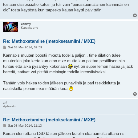
tosiaan dissosiaatio katosi ja tuli vain "perussuomalainen kännimäinen
olo" tosta käytöstä kun tarpeeks kauan käytti päivittäin.
xammy
Karvakuono
Re: Methoxetamine (metoksetamiini / MXE)
P
Sat 08 Mar 2014, 09:59
o
s
Kannabis muuten boostii mxe:tä todella paljon.. time dilation tulee
t
muutenkin joka kerta kun otan mxe mutta kun polttaa pesällisen niin
tuntuu että aika pysähtyy kokonaan
nyt on super lemon hazea ja jack
hereriä, sativat voi pistää meiningin todella intensiiviseksi.
Tänään vois hakea töiden jälkeen punaviiniä ja pari tsekkiolutta ja
nautiskella pienen mxe määrän kera
zrrl
Apteekki
Re: Methoxetamine (metoksetamiini / MXE)
P
Sat 08 Mar 2014, 11:13
o
s
Kerran olen ottanu LSD:tä sen jälkeen ku olin eka aamulla ottanu ns.
t