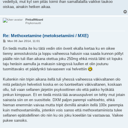
vedettyä, mut kyl sen pitäs toimii ihan samallalailla vaikkei taukoo
oiskaa, ainakin hetken aikaa.
PinballWizard
Psykonautti
Re: Methoxetamine (metoksetamiini / MXE)
P
Mon 06 Jan 2014, 11:01
o
s
En tiedä mutta ite ku tätä vedin otin överit ekalla kertaa ku en oikee
t
tienny annostuksista ja loppu vaiheessa halusin vaa saada kunnon pöllyt
päälle niin tuli illan aikana otettua joku 250mg ehkä mistä lähti sit lopuks
taju heräsin aamulla ja makasin sängyssä luullen et olin joutunu
tuomittavaks et päädynkö taivaaseen vai helvettiin
.
Kuitenkin niin tripin aikana itellä tuli yhessä vaiheessa väkivaltanen olo
mitä pelästyin helvetisti koska en oo luonteeltani väkivaltanen, koskaan
ollu, tuli vaan sellanen järjetön psykoottinen olo että pakko hyökätä
jonkun kimppuun. Et en tiedä mistä tää avaruuspulveri on tehty mut jotain
sairasta siin on en suosittele. DXM paljon parempi vaihtoehto, ehkä
hieman enemmän vaivaa mutta tripit dxmillä ainakin itellä 100x parempia
kuin methoxetamiinilla, jotenkin vois sanoo että methoxetamiinista tulee
sellanen epätodellinen olo niin ku ois joku koeeläin tai vastaavaa. Vaikee
pukee sanoiks.