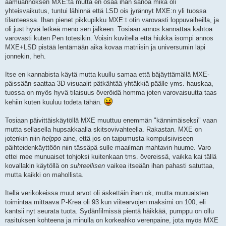
aamuannoksen MXE:tä mutta en osaa ihan sanoa mikä oli
yhteisvaikutus, tuntui lähinnä että LSD ois jyrännyt MXE:n yli tuossa
tilanteessa. Ihan pienet pikkupikku MXE:t otin varovasti loppuvaiheilla, ja
oli just hyvä letkeä meno sen jälkeen. Tosiaan annos kannattaa kahtoa
varovasti kuten Pen totesikin. Voisin kuvitella että hiukka isompi annos
MXE+LSD pistää lentämään aika kovaa matriisin ja universumin läpi
jonnekin, heh.
Itse en kannabista käytä mutta kuullu samaa että bäjäyttämällä MXE-
päissään saattaa 3D visuaalit pätkähtää yhtäkkiä päälle yms. hauskaa,
tuossa on myös hyvä tilaisuus överöidä homma joten varovaisuutta taas
kehiin kuten kuuluu todeta tähän.
Tosiaan päivittäiskäytöllä MXE muuttuu enemmän "kännimäiseksi" vaan
mutta sellasella hupsakkaalla skitsovivahteella. Rakastan. MXE on
jotenkin niin
helppo
aine, että jos on taipumusta kompulsiiviseen
päihteidenkäyttöön niin tässäpä sulle maailman mahtavin huume. Varo
ettei mee munuaiset tohjoksi kuitenkaan tms. övereissä, vaikka kai tällä
kovallakin käytöllä on
suhteellisen
vaikea itseään ihan pahasti satuttaa,
mutta kaikki on mahollista.
Itellä verikokeissa muut arvot oli äskettäin ihan ok, mutta munuaisten
toimintaa mittaava P-Krea oli 93 kun viitearvojen maksimi on 100, eli
kantsii nyt seurata tuota. Sydänfilmissä pientä häikkää, pumppu on ollu
rasituksen kohteena ja minulla on korkeahko verenpaine, jota myös MXE