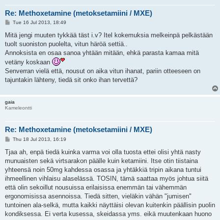
Re: Methoxetamine (metoksetamiini / MXE)
P
Tue 16 Jul 2013, 18:49
o
s
Mitä jengi muuten tykkää täst i.v? Itel kokemuksia melkeinpä pelkästään
t
tuolt suoniston puolelta, vitun häröä settiä..
Annoksista en osaa sanoa yhtään mitään, ehkä parasta kamaa mitä
vetäny koskaan
Senverran vielä että, nousut on aika vitun ihanat, pariin otteeseen on
tajuntakin lähteny, tiedä sit onko ihan tervettä?
gaia
Kameleontti
Re: Methoxetamine (metoksetamiini / MXE)
P
Thu 18 Jul 2013, 16:19
o
s
Tjaa ah, enpä tiedä kuinka varma voi olla tuosta ettei olisi yhtä nasty
t
munuaisten sekä virtsarakon päälle kuin ketamiini. Itse otin tiistaina
yhteensä noin 50mg kahdessa osassa ja yhtäkkiä tripin aikana tuntui
ihmeellinen vihlaisu alaselässä. TOSIN, tämä saattaa myös johtua siitä
että olin sekoillut nousuissa erilaisissa enemmän tai vähemmän
ergonomisissa asennoissa. Tiedä sitten, vieläkin vähän "jumisen"
tuntoinen ala-selkä, mutta kaikki näyttäisi olevan kuitenkin päällisin puolin
kondiksessa. Ei verta kusessa, skeidassa yms. eikä muutenkaan huono