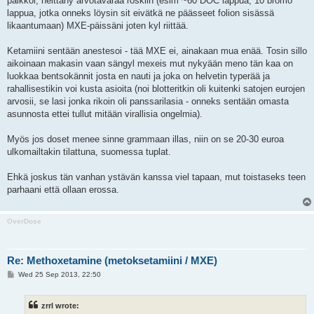
paikkoi, heittäny arvotavaraa roskiin (esim ~60 DOC lappua, 10 bromo
lappua, jotka onneks löysin sit eivätkä ne päässeet folion sisässä
likaantumaan) MXE-päissäni joten kyl riittää.
Ketamiini sentään anestesoi - tää MXE ei, ainakaan mua enää. Tosin sillo
aikoinaan makasin vaan sängyl mexeis mut nykyään meno tän kaa on
luokkaa bentsokännit josta en nauti ja joka on helvetin typerää ja
rahallisestikin voi kusta asioita (noi blotteritkin oli kuitenki satojen eurojen
arvosii, se lasi jonka rikoin oli panssarilasia - onneks sentään omasta
asunnosta ettei tullut mitään virallisia ongelmia).
Myös jos doset menee sinne grammaan illas, niin on se 20-30 euroa
ulkomailtakin tilattuna, suomessa tuplat.
Ehkä joskus tän vanhan ystävän kanssa viel tapaan, mut toistaseks teen
parhaani että ollaan erossa.
OverDose
Re: Methoxetamine (metoksetamiini / MXE)
P
Wed 25 Sep 2013, 22:50
o
s
t
zrrl wrote: