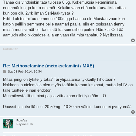
s
Tänää ois vihdoinkin tätä tulossa 0.5g. Kokemuksia ketamiinista
t
enemmänkin, ja kerta dexmiä. Kelailin vaan että onko turvallista ottaa
kun oon ollu 2vrk ilman Ssri-lääkitystä ?
Edit: Tuli testailtuu semmone 100mg ja hassuu oli. Muistan vaan kun
katoin peiliiin semmone pelle naamari päällä, niin en tosissaan tienny
missä mun silmät oli, tai mistä katsoin siihen peiliin. Härskiä <3 Tää
aamukin alko pikkudosella ja en vaan tiiä mitä tapahtu ? Nyt lisssää
KarstaFari
Re: Methoxetamine (metoksetamiini / MXE)
P
Sat 08 Feb 2014, 19:54
o
s
Mitäs jengi on tykitelly tätä? Tai ylipäätänsä tykkäilly hihottaan?
t
Nokkaan ja nielemällä olen myös tätäkin kamaa kiskonut, mutta kyl IV on
tälle tuotteelle ihan ehdoton.
Munmileestä tä ei toimi paljoa vittuakaan ellei lykkään.. :O
Doussit siis itsellä ollut 20-50mg - 10-30min välein, kunnes ei pysty enää.
Rotsfas
Psykonautti