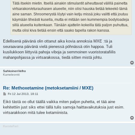
Tätä itsekin mietin. Itsellä ainakin stimulantit aiheuttavat välillä painetta
virtsarakon/eturauhasen alueelle, niin olisi hauska tietää tekeekö tämä
aine saman. Shroomerystä löytyi vain ketju missä joku valitti että joutuu
käymään tiheästi kusella, mutta ei mitään sen kummempia bodyloadeja
sillä alueella kuitenkaan. Tänään ajattelin kokeilla tätä paljon puhuttua,
mutta olisi kiva tietää ensin että saako tapella rakon kanssa.
Edellisenä päivänä olin ottanut aika kovia annoksia MXE :tä ja
seuraavana päivänä vielä pienessä pöhnässä otin happoa. Tuli
kusilukkoon liittyviä pahoja viboja ja semmoinen vuoristoratafiilis
mahanpohjassa ja virtsarakossa, tiedä sitten mistä johtu.
SahkoinenVelho
Kameleontti
Re: Methoxetamine (metoksetamiini / MXE)
P
Fri 12 Jul 2013, 18:11
o
s
Eikö tästä oo ollut täällä vaikka miten paljon puhetta, et tää aine
t
kehitettiin just siks ettei tällä tulis samoja haittavaikutuksia just esim.
virtsarakkoon mitä tulee ketamiinista.
KarstaFari