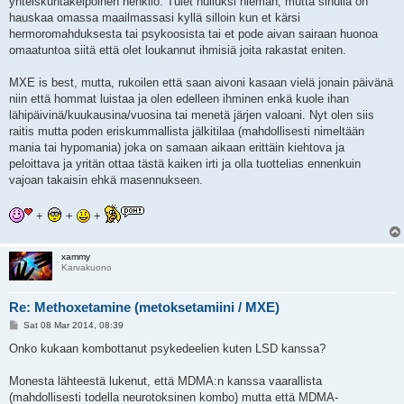
yhteiskuntakelpoinen henkilö. Tulet hulluksi hieman, mutta sinulla on
hauskaa omassa maailmassasi kyllä silloin kun et kärsi
hermoromahduksesta tai psykoosista tai et pode aivan sairaan huonoa
omaatuntoa siitä että olet loukannut ihmisiä joita rakastat eniten.
MXE is best, mutta, rukoilen että saan aivoni kasaan vielä jonain päivänä
niin että hommat luistaa ja olen edelleen ihminen enkä kuole ihan
lähipäivinä/kuukausina/vuosina tai menetä järjen valoani. Nyt olen siis
raitis mutta poden eriskummallista jälkitilaa (mahdollisesti nimeltään
mania tai hypomania) joka on samaan aikaan erittäin kiehtova ja
peloittava ja yritän ottaa tästä kaiken irti ja olla tuottelias ennenkuin
vajoan takaisin ehkä masennukseen.
+
+
+
xammy
Karvakuono
Re: Methoxetamine (metoksetamiini / MXE)
P
Sat 08 Mar 2014, 08:39
o
s
Onko kukaan kombottanut psykedeelien kuten LSD kanssa?
t
Monesta lähteestä lukenut, että MDMA:n kanssa vaarallista
(mahdollisesti todella neurotoksinen kombo) mutta että MDMA-