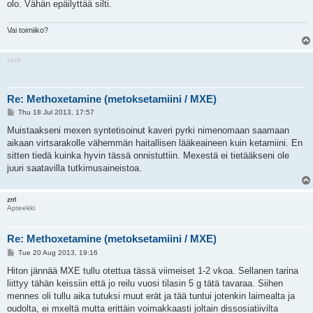
olo. Vähän epäilyttää silti.
Vai toimiiko?
zerk
Re: Methoxetamine (metoksetamiini / MXE)
P
Thu 18 Jul 2013, 17:57
o
s
Muistaakseni mexen syntetisoinut kaveri pyrki nimenomaan saamaan
t
aikaan virtsarakolle vähemmän haitallisen lääkeaineen kuin ketamiini. En
sitten tiedä kuinka hyvin tässä onnistuttiin. Mexestä ei tietääkseni ole
juuri saatavilla tutkimusaineistoa.
zrrl
Apteekki
Re: Methoxetamine (metoksetamiini / MXE)
P
Tue 20 Aug 2013, 19:16
o
s
Hiton jännää MXE tullu otettua tässä viimeiset 1-2 vkoa. Sellanen tarina
t
liittyy tähän keissiin että jo reilu vuosi tilasin 5 g tätä tavaraa. Siihen
mennes oli tullu aika tutuksi muut erät ja tää tuntui jotenkin laimealta ja
oudolta, ei mxeltä mutta erittäin voimakkaasti joltain dissosiatiivilta