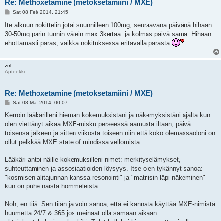
Re: Methoxetamine (metoksetamiini / MXE)
P
Sat 08 Feb 2014, 21:45
o
s
Ite alkuun nokittelin jotai suunnilleen 100mg, seuraavana päivänä hihaan
t
30-50mg parin tunnin välein max 3kertaa. ja kolmas päivä sama. Hihaan
ehottamasti paras, vaikka nokituksessa eritavalla parasta
zrrl
Apteekki
Re: Methoxetamine (metoksetamiini / MXE)
P
Sat 08 Mar 2014, 00:07
o
s
Kerroin lääkärilleni hieman kokemuksistani ja näkemyksistäni ajalta kun
t
olen viettänyt aikaa MXE-ruisku perseessä aamusta iltaan, päivä
toisensa jälkeen ja sitten viikosta toiseen niin että koko olemassaoloni on
ollut pelkkää MXE state of mindissa vellomista.
Lääkäri antoi näille kokemuksilleni nimet: merkityselämykset,
suhteuttaminen ja assosiaatioiden löysyys. Itse olen tykännyt sanoa:
"kosmisen alitajunnan kanssa resonointi" ja "matriisin läpi näkeminen"
kun on puhe näistä hommeleista.
Noh, en tiiä. Sen tiiän ja voin sanoa, että ei kannata käyttää MXE-nimistä
huumetta 24/7 & 365 jos meinaat olla samaan aikaan