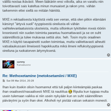
välillä nostaa ikävästi. Meen lääkäriin ensi viikolla, aika on varattu niin
toivottavasti sais kateltua minun munuaiset ja rakon yms. vähän
tarkemmin ettei siellä oo mitään häiriötä.
MXE:n rektaalisesta käytöstä vielä sen verran, että olen pitkin elämääni
kärsinyt "ärtyvä suoli"-tyyppisestä oireilusta eli vähän
vaihtelevanlaatuisista ulosteista, mutta silloinkun tykittelen mxeä rööriin
kroonisesti niin suolen toiminta parantuu huomattavasti ja se on suht
säännöllistä ja tulee mukavaa settiä ulos. heh. Tosin myös oraalinen
MXE:n käyttö tasapainotti suolen toimintaa, mutta valitettavasti aiheutti
vatsalaukussani ilmeisesti hapokkuutta mikä ilmeni refluksityyppisenä
oireiluna ja ruokatorven ärtymyksenä.
xammy
Karvakuono
Re: Methoxetamine (metoksetamiini / MXE)
P
Sat 08 Mar 2014, 20:28
o
s
Ihan kuin itsekin olisin huomannut että tuli paljon kiinteämpää paskaa
t
ihan oraalisesti/nasaalisesti MXE:tä nautittua
Ripulia kun tuppaa multa
usein tulemaan vaikka ei niin usein nykyään kun on suht säännöllinen
päivärytmi ja syön ihan okei. Alkoholi nyt pistää vatsan sekaisin monesti.