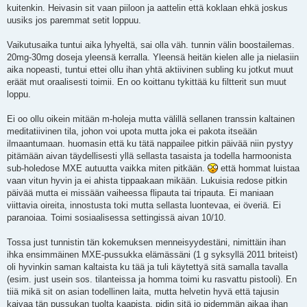
kuitenkin. Heivasin sit vaan piiloon ja aattelin että koklaan ehkä joskus
uusiks jos paremmat setit loppuu.
Vaikutusaika tuntui aika lyhyeltä, sai olla väh. tunnin välin boostailemas.
20mg-30mg doseja yleensä kerralla. Yleensä heitän kielen alle ja nielasiin
aika nopeasti, tuntui ettei ollu ihan yhtä aktiivinen subling ku jotkut muut
eräät mut oraalisesti toimii. En oo koittanu tykittää ku filtterit sun muut
loppu.
Ei oo ollu oikein mitään m-holeja mutta välillä sellanen transsin kaltainen
meditatiivinen tila, johon voi upota mutta joka ei pakota itseään
ilmaantumaan. huomasin että ku tätä nappailee pitkin päivää niin pystyy
pitämään aivan täydellisesti yllä sellasta tasaista ja todella harmoonista
sub-holedose MXE autuutta vaikka miten pitkään.
että hommat luistaa
vaan vitun hyvin ja ei ahista tippaakaan mikään. Lukuisia redose pitkin
päivää mutta ei missään vaiheessa flipauta tai tripauta. Ei maniaan
viittavia oireita, innostusta toki mutta sellasta luontevaa, ei överiä. Ei
paranoiaa. Toimi sosiaalisessa settingissä aivan 10/10.
Tossa just tunnistin tän kokemuksen menneisyydestäni, nimittäin ihan
ihka ensimmäinen MXE-pussukka elämässäni (1 g syksyllä 2011 briteist)
oli hyvinkin saman kaltaista ku tää ja tuli käytettyä sitä samalla tavalla
(esim. just usein sos. tilanteissa ja homma toimi ku rasvattu pistooli). En
tiiä mikä sit on asian todellinen laita, mutta helvetin hyvä että tajusin
kaivaa tän pussukan tuolta kaapista, pidin sitä jo pidemmän aikaa ihan