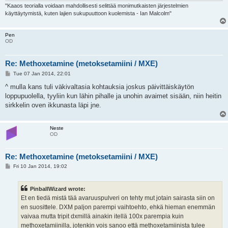
"Kaaos teorialla voidaan mahdollisesti selittää monimutkaisten järjestelmien
käyttäytymistä, kuten lajien sukupuuttoon kuolemista - Ian Malcolm"
Pen
OD
Re: Methoxetamine (metoksetamiini / MXE)
P
Tue 07 Jan 2014, 22:01
o
s
^ mulla kans tuli väkivaltasia kohtauksia joskus päivittäiskäytön
t
loppupuolella, tyyliin kun lähin pihalle ja unohin avaimet sisään, niin heitin
sirkkelin oven ikkunasta läpi jne.
Neste
OD
Re: Methoxetamine (metoksetamiini / MXE)
P
Fri 10 Jan 2014, 19:02
o
s
t
PinballWizard wrote:
Et en tiedä mistä tää avaruuspulveri on tehty mut jotain sairasta siin on
en suosittele. DXM paljon parempi vaihtoehto, ehkä hieman enemmän
vaivaa mutta tripit dxmillä ainakin itellä 100x parempia kuin
methoxetamiinilla, jotenkin vois sanoo että methoxetamiinista tulee