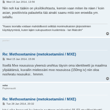
P
Wed 15 Jan 2014, 13:56
o
s
Niin noh kai tääkin on yksilökohtasta, kerroin vaan miten ite näen / koin
t
asian, positiivista palautetta tää ainaki saanu mitä oon erowidia ym.
selaillu.
"Kaaos teorialla voidaan mahdollisesti selittää monimutkaisten järjestelmien
käyttäytymistä, kuten lajien sukupuuttoon kuolemista - Ian Malcolm"
porter
Re: Methoxetamine (metoksetamiini / MXE)
P
Wed 15 Jan 2014, 15:06
o
s
Itsellä Mxe nousuissa yleensä unohtuu täysin oma identiteetti ja maailma
t
ylipäätänsä, kuvailin mielessäni mxe nousuissa (150mg iv) niin oloa
nosferatu nousuiksi.. hmmm.
veke
Psykonautti
Re: Methoxetamine (metoksetamiini / MXE)
P
Tue 28 Jan 2014, 20:32
o
s