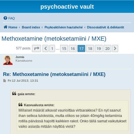
psychoactive vault
FAQ
Home
Board index
Psykoaktiivien hautaholvi
Dissosiatiivit & deliriantit
Methoxetamine (metoksetamiini / MXE)
Page
17
of
20
1
15
16
17
18
19
20
Previous
Next
577 posts
…
Jormis
Karvakuono
Re: Methoxetamine (metoksetamiini / MXE)
P
Fri 12 Jul 2013, 13:31
o
s
t
gaia wrote:
Kasvualusta wrote:
Millaiset määrät alkavat vaurioittaa virtsarakkoa? En nyt saanut
ihan selkoa tuloksista, mutta olikos se jotain 40mg/kg ketamiinia
rotilla päivässä hajoitti kaikkien rakot. Onko tällä samat vaikutukset
vaiko asiasta mitään näyttöä vielä?