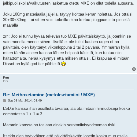
jälkipuoliskolla/vaikutusten laskettua otettu MXE on ollut todella autuasta.
Joku 100mg materiaalia jäljellä, täytyy koittaa kerran holettaa. Jos ottaisi
30+30+30mg. Tai sitten vois kokeilla ekaa kertaa pluggaamista pienellä
määrällä
zrrl: Joo ei tunnu hyvää tekevän tuo MXE päivittäiskäyttö, ja jotenkin se
vain monella menee siihen. Itsellä ei ole tullut kauhea urgea ottaa
päivittäin, olen käyttänyt viikonloppuna 1 tai 2 päivänä. Ymmärrän kyllä
miten tämän aineen kanssa lähtee helposti käsistä, kun tuntuu niin
haitattomalta, herää kysymys että miksen ottaisi. Ei krapulaa ei mitään.
Dissot on kyllä god-tier päihteitä
Pen
OD
Re: Methoxetamine (metoksetamiini / MXE)
P
Sat 08 Mar 2014, 08:49
o
s
LSD:n kanssa ihan asiallista tavaraa, älä ota mitään hirmudoseja koska
t
combotessa 1 + 1 = 3.
Mämmin kanssa on tosiaan ainakin serotoniinisyndrooman riski.
Itsekin olen tyytyväinen että päivittäiskäytön lopetin koska mun osalla