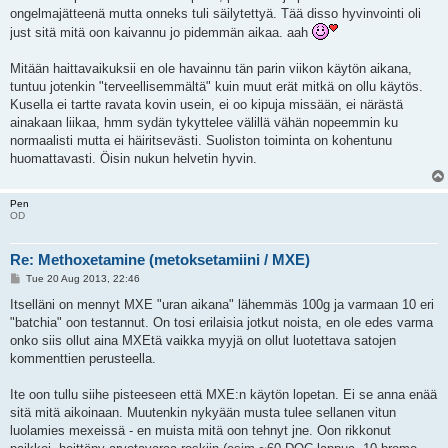
ongelmajätteenä mutta onneks tuli säilytettyä. Tää disso hyvinvointi oli
just sitä mitä oon kaivannu jo pidemmän aikaa. aah
Mitään haittavaikuksii en ole havainnu tän parin viikon käytön aikana,
tuntuu jotenkin "terveellisemmältä" kuin muut erät mitkä on ollu käytös.
Kusella ei tartte ravata kovin usein, ei oo kipuja missään, ei närästä
ainakaan liikaa, hmm sydän tykyttelee välillä vähän nopeemmin ku
normaalisti mutta ei häiritsevästi. Suoliston toiminta on kohentunu
huomattavasti. Öisin nukun helvetin hyvin.
Pen
OD
Re: Methoxetamine (metoksetamiini / MXE)
P
Tue 20 Aug 2013, 22:46
o
s
Itselläni on mennyt MXE "uran aikana" lähemmäs 100g ja varmaan 10 eri
t
"batchia" oon testannut. On tosi erilaisia jotkut noista, en ole edes varma
onko siis ollut aina MXEtä vaikka myyjä on ollut luotettava satojen
kommenttien perusteella.
Ite oon tullu siihe pisteeseen että MXE:n käytön lopetan. Ei se anna enää
sitä mitä aikoinaan. Muutenkin nykyään musta tulee sellanen vitun
luolamies mexeissä - en muista mitä oon tehnyt jne. Oon rikkonut