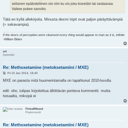
sellanen epätodellinen olo niin ku ois joku koeeläin tai vastaavaa.
Vaikee pukee sanoiks.
Tätä en kyllä allekirjoita. Minusta dexmi tripit ovat paljon päräyttävämpiä
(= sekavampia).
If the doors of perception were cleansed every thing would appear to man as it is, infinite
-William Blake
zrrl
Apteekki
Re: Methoxetamine (metoksetamiini / MXE)
P
Fri 10 Jan 2014, 19:40
o
s
MXE on parasta mitä huumerintamalla on tapahtunut 2010-luvulla.
t
edit: oho, tulipas kirjoitettua ällöttävän ponteva kommentti. mutta
toisaalta, miksipä ei
PinballWizard
Psykonautti
Re: Methoxetamine (metoksetamiini / MXE)