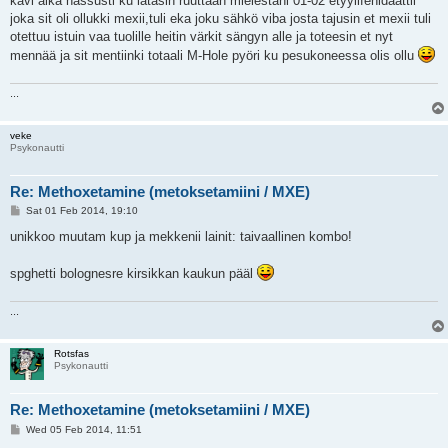
kävi aika hassusti ku latasin ruuttaan mielestäni 01-02 etyylifenidaattii
t
joka sit oli ollukki mexii,tuli eka joku sähkö viba josta tajusin et mexii tuli
otettuu istuin vaa tuolille heitin värkit sängyn alle ja toteesin et nyt
mennää ja sit mentiinki totaali M-Hole pyöri ku pesukoneessa olis ollu
...
veke
Psykonautti
Re: Methoxetamine (metoksetamiini / MXE)
P
Sat 01 Feb 2014, 19:10
o
s
unikkoo muutam kup ja mekkenii lainit: taivaallinen kombo!
t
spghetti bolognesre kirsikkan kaukun pääl
...
Rotsfas
Psykonautti
Re: Methoxetamine (metoksetamiini / MXE)
P
Wed 05 Feb 2014, 11:51
o