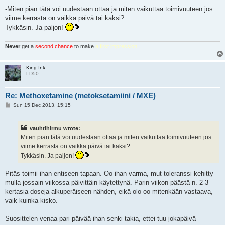
-Miten pian tätä voi uudestaan ottaa ja miten vaikuttaa toimivuuteen jos
viime kerrasta on vaikka päivä tai kaksi?
Tykkäsin. Ja paljon!
Never
get a
second chance
to make
a first impression
King Ink
LD50
Re: Methoxetamine (metoksetamiini / MXE)
P
Sun 15 Dec 2013, 15:15
o
s
t
vauhtihirmu wrote:
Miten pian tätä voi uudestaan ottaa ja miten vaikuttaa toimivuuteen jos
viime kerrasta on vaikka päivä tai kaksi?
Tykkäsin. Ja paljon!
Pitäs toimii ihan entiseen tapaan. Oo ihan varma, mut toleranssi kehitty
mulla jossain viikossa päivittäin käytettynä. Parin viikon päästä n. 2-3
kertasia doseja alkuperäiseen nähden, eikä olo oo mitenkään vastaava,
vaik kuinka kisko.
Suosittelen venaa pari päivää ihan senki takia, ettei tuu jokapäivä