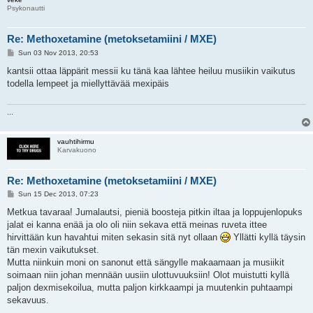
Psykonautti
Re: Methoxetamine (metoksetamiini / MXE)
P
Sun 03 Nov 2013, 20:53
o
s
kantsii ottaa läppärit messii ku tänä kaa lähtee heiluu musiikin vaikutus
t
todella lempeet ja miellyttävää mexipäis
...
vauhtihirmu
Karvakuono
Re: Methoxetamine (metoksetamiini / MXE)
P
Sun 15 Dec 2013, 07:23
o
s
Metkua tavaraa! Jumalautsi, pieniä boosteja pitkin iltaa ja loppujenlopuks
t
jalat ei kanna enää ja olo oli niin sekava että meinas ruveta ittee
hirvittään kun havahtui miten sekasin sitä nyt ollaan
Yllätti kyllä täysin
tän mexin vaikutukset.
Mutta niinkuin moni on sanonut että sängylle makaamaan ja musiikit
soimaan niin johan mennään uusiin ulottuvuuksiin! Olot muistutti kyllä
paljon dexmisekoilua, mutta paljon kirkkaampi ja muutenkin puhtaampi
sekavuus.