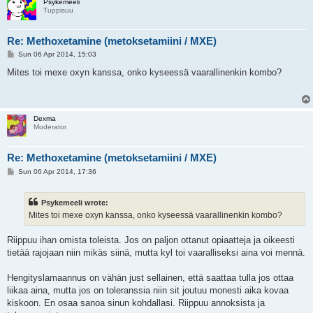
Psykemeeli
Tuppisuu
Re: Methoxetamine (metoksetamiini / MXE)
P
Sun 06 Apr 2014, 15:03
o
s
Mites toi mexe oxyn kanssa, onko kyseessä vaarallinenkin kombo?
t
Dexma
Moderator
Re: Methoxetamine (metoksetamiini / MXE)
P
Sun 06 Apr 2014, 17:36
o
s
t
Psykemeeli wrote:
Mites toi mexe oxyn kanssa, onko kyseessä vaarallinenkin kombo?
Riippuu ihan omista toleista. Jos on paljon ottanut opiaatteja ja oikeesti
tietää rajojaan niin mikäs siinä, mutta kyl toi vaaralliseksi aina voi mennä.
Hengityslamaannus on vähän just sellainen, että saattaa tulla jos ottaa
liikaa aina, mutta jos on toleranssia niin sit joutuu monesti aika kovaa
kiskoon. En osaa sanoa sinun kohdallasi. Riippuu annoksista ja