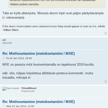
sellanen epätodellinen olo niin ku ois joku koeeläin tai vastaavaa.
Vaikee pukee sanoiks.
Tätä en kyllä allekirjoita. Minusta dexmi tripit ovat paljon päräyttävämpiä
(= sekavampia).
If the doors of perception were cleansed every thing would appear to man as it is, infinite
-William Blake
zrrl
Apteekki
Re: Methoxetamine (metoksetamiini / MXE)
P
Fri 10 Jan 2014, 19:40
o
s
MXE on parasta mitä huumerintamalla on tapahtunut 2010-luvulla.
t
edit: oho, tulipas kirjoitettua ällöttävän ponteva kommentti. mutta
toisaalta, miksipä ei
PinballWizard
Psykonautti
Re: Methoxetamine (metoksetamiini / MXE)
P
Wed 15 Jan 2014, 13:56