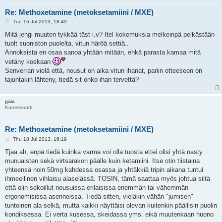
Re: Methoxetamine (metoksetamiini / MXE)
P
Tue 16 Jul 2013, 18:49
o
s
Mitä jengi muuten tykkää täst i.v? Itel kokemuksia melkeinpä pelkästään
t
tuolt suoniston puolelta, vitun häröä settiä..
Annoksista en osaa sanoa yhtään mitään, ehkä parasta kamaa mitä
vetäny koskaan
Senverran vielä että, nousut on aika vitun ihanat, pariin otteeseen on
tajuntakin lähteny, tiedä sit onko ihan tervettä?
gaia
Kameleontti
Re: Methoxetamine (metoksetamiini / MXE)
P
Thu 18 Jul 2013, 16:19
o
s
Tjaa ah, enpä tiedä kuinka varma voi olla tuosta ettei olisi yhtä nasty
t
munuaisten sekä virtsarakon päälle kuin ketamiini. Itse otin tiistaina
yhteensä noin 50mg kahdessa osassa ja yhtäkkiä tripin aikana tuntui
ihmeellinen vihlaisu alaselässä. TOSIN, tämä saattaa myös johtua siitä
että olin sekoillut nousuissa erilaisissa enemmän tai vähemmän
ergonomisissa asennoissa. Tiedä sitten, vieläkin vähän "jumisen"
tuntoinen ala-selkä, mutta kaikki näyttäisi olevan kuitenkin päällisin puolin
kondiksessa. Ei verta kusessa, skeidassa yms. eikä muutenkaan huono