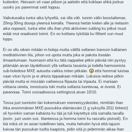
kuitenkin. Heivasin sit vaan piiloon ja aattelin että koklaan ehkä joskus
uusiks jos paremmat setit loppuu.
Vaikutusaika tuntui aika lyhyeltä, sai olla väh. tunnin välin boostailemas.
20mg-30mg doseja yleensä kerralla. Yleensä heitän kielen alle ja nielasiin
aika nopeasti, tuntui ettei ollu ihan yhtä aktiivinen subling ku jotkut muut
eräät mut oraalisesti toimii. En oo koittanu tykittää ku filtterit sun muut
loppu.
Ei oo ollu oikein mitään m-holeja mutta välillä sellanen transsin kaltainen
meditatiivinen tila, johon voi upota mutta joka ei pakota itseään
ilmaantumaan. huomasin että ku tätä nappailee pitkin päivää niin pystyy
pitämään aivan täydellisesti yllä sellasta tasaista ja todella harmoonista
sub-holedose MXE autuutta vaikka miten pitkään.
että hommat luistaa
vaan vitun hyvin ja ei ahista tippaakaan mikään. Lukuisia redose pitkin
päivää mutta ei missään vaiheessa flipauta tai tripauta. Ei maniaan
viittavia oireita, innostusta toki mutta sellasta luontevaa, ei överiä. Ei
paranoiaa. Toimi sosiaalisessa settingissä aivan 10/10.
Tossa just tunnistin tän kokemuksen menneisyydestäni, nimittäin ihan
ihka ensimmäinen MXE-pussukka elämässäni (1 g syksyllä 2011 briteist)
oli hyvinkin saman kaltaista ku tää ja tuli käytettyä sitä samalla tavalla
(esim. just usein sos. tilanteissa ja homma toimi ku rasvattu pistooli). En
tiiä mikä sit on asian todellinen laita, mutta helvetin hyvä että tajusin
kaivaa tän pussukan tuolta kaapista, pidin sitä jo pidemmän aikaa ihan