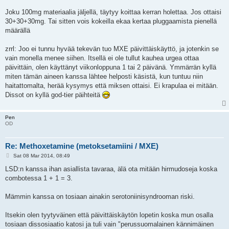
Joku 100mg materiaalia jäljellä, täytyy koittaa kerran holettaa. Jos ottaisi
30+30+30mg. Tai sitten vois kokeilla ekaa kertaa pluggaamista pienellä
määrällä
zrrl: Joo ei tunnu hyvää tekevän tuo MXE päivittäiskäyttö, ja jotenkin se
vain monella menee siihen. Itsellä ei ole tullut kauhea urgea ottaa
päivittäin, olen käyttänyt viikonloppuna 1 tai 2 päivänä. Ymmärrän kyllä
miten tämän aineen kanssa lähtee helposti käsistä, kun tuntuu niin
haitattomalta, herää kysymys että miksen ottaisi. Ei krapulaa ei mitään.
Dissot on kyllä god-tier päihteitä
Pen
OD
Re: Methoxetamine (metoksetamiini / MXE)
P
Sat 08 Mar 2014, 08:49
o
s
LSD:n kanssa ihan asiallista tavaraa, älä ota mitään hirmudoseja koska
t
combotessa 1 + 1 = 3.
Mämmin kanssa on tosiaan ainakin serotoniinisyndrooman riski.
Itsekin olen tyytyväinen että päivittäiskäytön lopetin koska mun osalla
tosiaan dissosiaatio katosi ja tuli vain "perussuomalainen kännimäinen