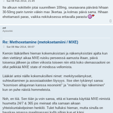
P
Sat 08 Feb 2014, 21:45
o
s
Ite alkuun nokittelin jotai suunnilleen 100mg, seuraavana päivänä hihaan
t
30-50mg parin tunnin välein max 3kertaa. ja kolmas päivä sama. Hihaan
ehottamasti paras, vaikka nokituksessa eritavalla parasta
zrrl
Apteekki
Re: Methoxetamine (metoksetamiini / MXE)
P
Sat 08 Mar 2014, 00:07
o
s
Kerroin lääkärilleni hieman kokemuksistani ja näkemyksistäni ajalta kun
t
olen viettänyt aikaa MXE-ruisku perseessä aamusta iltaan, päivä
toisensa jälkeen ja sitten viikosta toiseen niin että koko olemassaoloni on
ollut pelkkää MXE state of mindissa vellomista.
Lääkäri antoi näille kokemuksilleni nimet: merkityselämykset,
suhteuttaminen ja assosiaatioiden löysyys. Itse olen tykännyt sanoa:
"kosmisen alitajunnan kanssa resonointi" ja "matriisin läpi näkeminen"
kun on puhe näistä hommeleista.
Noh, en tiiä. Sen tiiän ja voin sanoa, että ei kannata käyttää MXE-nimistä
huumetta 24/7 & 365 jos meinaat olla samaan aikaan
yhteiskuntakelpoinen henkilö. Tulet hulluksi hieman, mutta sinulla on
hauskaa omassa maailmassasi kyllä silloin kun et kärsi