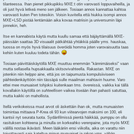
tilanteessa. Ihan pienet pikkupikku MXE:t otin varovasti loppuvaiheilla, ja
oli just hyvä letkeä meno sen jälkeen. Tosiaan annos kannattaa kahtoa
varovasti kuten Pen totesikin. Voisin kuvitella että hiukka isompi annos
MXE+LSD pistää lentämään aika kovaa matriisin ja universumin läpi
jonnekin, heh.
Itse en kannabista käytä mutta kuullu samaa että bäjäyttämällä MXE-
päissään saattaa 3D visuaalit pätkähtää yhtäkkiä päälle yms. hauskaa,
tuossa on myös hyvä tilaisuus överöidä homma joten varovaisuutta taas
kehiin kuten kuuluu todeta tähän.
Tosiaan päivittäiskäytöllä MXE muuttuu enemmän "kännimäiseksi" vaan
mutta sellasella hupsakkaalla skitsovivahteella. Rakastan. MXE on
jotenkin niin
helppo
aine, että jos on taipumusta kompulsiiviseen
päihteidenkäyttöön niin tässäpä sulle maailman mahtavin huume. Varo
ettei mee munuaiset tohjoksi kuitenkaan tms. övereissä, vaikka kai tällä
kovallakin käytöllä on
suhteellisen
vaikea itseään ihan pahasti satuttaa,
mutta kaikki on mahollista.
Itellä verikokeissa muut arvot oli äskettäin ihan ok, mutta munuaisten
toimintaa mittaava P-Krea oli 93 kun viitearvojen maksimi on 100, eli
kantsii nyt seurata tuota. Sydänfilmissä pientä häikkää, pumppu on ollu
rasituksen kohteena ja minulla on korkeahko verenpaine, jota myös MXE
välillä nostaa ikävästi. Meen lääkäriin ensi viikolla, aika on varattu niin
toivottavasti sais kateltua minun munuaiset ja rakon yms. vähän