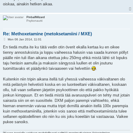
oiskaa, ainakin hetken aikaa.
PinballWizard
Psykonautti
Re: Methoxetamine (metoksetamiini / MXE)
P
Mon 06 Jan 2014, 11:01
o
s
En tiedä mutta ite ku tätä vedin otin överit ekalla kertaa ku en oikee
t
tienny annostuksista ja loppu vaiheessa halusin vaa saada kunnon pöllyt
päälle niin tuli illan aikana otettua joku 250mg ehkä mistä lähti sit lopuks
taju heräsin aamulla ja makasin sängyssä luullen et olin joutunu
tuomittavaks et päädynkö taivaaseen vai helvettiin
.
Kuitenkin niin tripin aikana itellä tuli yhessä vaiheessa väkivaltanen olo
mitä pelästyin helvetisti koska en oo luonteeltani väkivaltanen, koskaan
ollu, tuli vaan sellanen järjetön psykoottinen olo että pakko hyökätä
jonkun kimppuun. Et en tiedä mistä tää avaruuspulveri on tehty mut jotain
sairasta siin on en suosittele. DXM paljon parempi vaihtoehto, ehkä
hieman enemmän vaivaa mutta tripit dxmillä ainakin itellä 100x parempia
kuin methoxetamiinilla, jotenkin vois sanoo että methoxetamiinista tulee
sellanen epätodellinen olo niin ku ois joku koeeläin tai vastaavaa. Vaikee
pukee sanoiks.