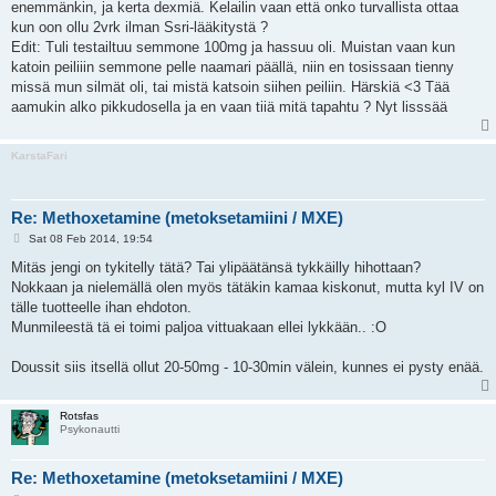
enemmänkin, ja kerta dexmiä. Kelailin vaan että onko turvallista ottaa
kun oon ollu 2vrk ilman Ssri-lääkitystä ?
Edit: Tuli testailtuu semmone 100mg ja hassuu oli. Muistan vaan kun
katoin peiliiin semmone pelle naamari päällä, niin en tosissaan tienny
missä mun silmät oli, tai mistä katsoin siihen peiliin. Härskiä <3 Tää
aamukin alko pikkudosella ja en vaan tiiä mitä tapahtu ? Nyt lisssää
KarstaFari
Re: Methoxetamine (metoksetamiini / MXE)
P
Sat 08 Feb 2014, 19:54
o
s
Mitäs jengi on tykitelly tätä? Tai ylipäätänsä tykkäilly hihottaan?
t
Nokkaan ja nielemällä olen myös tätäkin kamaa kiskonut, mutta kyl IV on
tälle tuotteelle ihan ehdoton.
Munmileestä tä ei toimi paljoa vittuakaan ellei lykkään.. :O
Doussit siis itsellä ollut 20-50mg - 10-30min välein, kunnes ei pysty enää.
Rotsfas
Psykonautti
Re: Methoxetamine (metoksetamiini / MXE)