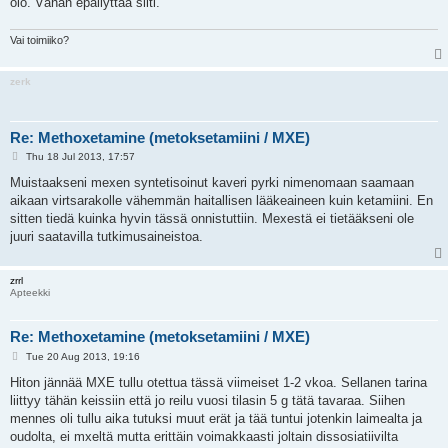
olo. Vähän epäilyttää silti.
Vai toimiiko?
zerk
Re: Methoxetamine (metoksetamiini / MXE)
P
Thu 18 Jul 2013, 17:57
o
s
Muistaakseni mexen syntetisoinut kaveri pyrki nimenomaan saamaan
t
aikaan virtsarakolle vähemmän haitallisen lääkeaineen kuin ketamiini. En
sitten tiedä kuinka hyvin tässä onnistuttiin. Mexestä ei tietääkseni ole
juuri saatavilla tutkimusaineistoa.
zrrl
Apteekki
Re: Methoxetamine (metoksetamiini / MXE)
P
Tue 20 Aug 2013, 19:16
o
s
Hiton jännää MXE tullu otettua tässä viimeiset 1-2 vkoa. Sellanen tarina
t
liittyy tähän keissiin että jo reilu vuosi tilasin 5 g tätä tavaraa. Siihen
mennes oli tullu aika tutuksi muut erät ja tää tuntui jotenkin laimealta ja
oudolta, ei mxeltä mutta erittäin voimakkaasti joltain dissosiatiivilta