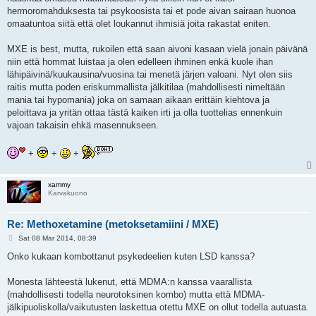
hermoromahduksesta tai psykoosista tai et pode aivan sairaan huonoa
omaatuntoa siitä että olet loukannut ihmisiä joita rakastat eniten.
MXE is best, mutta, rukoilen että saan aivoni kasaan vielä jonain päivänä
niin että hommat luistaa ja olen edelleen ihminen enkä kuole ihan
lähipäivinä/kuukausina/vuosina tai menetä järjen valoani. Nyt olen siis
raitis mutta poden eriskummallista jälkitilaa (mahdollisesti nimeltään
mania tai hypomania) joka on samaan aikaan erittäin kiehtova ja
peloittava ja yritän ottaa tästä kaiken irti ja olla tuottelias ennenkuin
vajoan takaisin ehkä masennukseen.
+
+
+
xammy
Karvakuono
Re: Methoxetamine (metoksetamiini / MXE)
P
Sat 08 Mar 2014, 08:39
o
s
Onko kukaan kombottanut psykedeelien kuten LSD kanssa?
t
Monesta lähteestä lukenut, että MDMA:n kanssa vaarallista
(mahdollisesti todella neurotoksinen kombo) mutta että MDMA-
jälkipuoliskolla/vaikutusten laskettua otettu MXE on ollut todella autuasta.