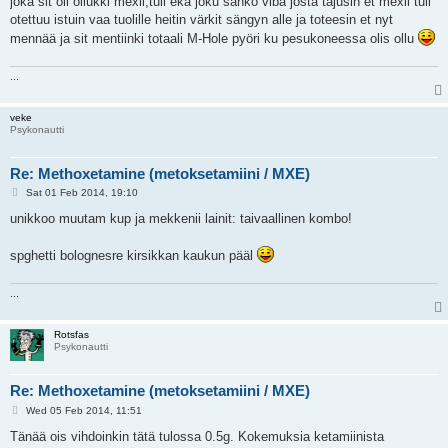
joka sit oli ollukki mexii,tuli eka joku sähkö viba josta tajusin et mexii tuli
otettuu istuin vaa tuolille heitin värkit sängyn alle ja toteesin et nyt
mennää ja sit mentiinki totaali M-Hole pyöri ku pesukoneessa olis ollu
...
veke
Psykonautti
Re: Methoxetamine (metoksetamiini / MXE)
P
Sat 01 Feb 2014, 19:10
o
s
unikkoo muutam kup ja mekkenii lainit: taivaallinen kombo!
t
spghetti bolognesre kirsikkan kaukun pääl
...
Rotsfas
Psykonautti
Re: Methoxetamine (metoksetamiini / MXE)
P
Wed 05 Feb 2014, 11:51
o
s
Tänää ois vihdoinkin tätä tulossa 0.5g. Kokemuksia ketamiinista
t