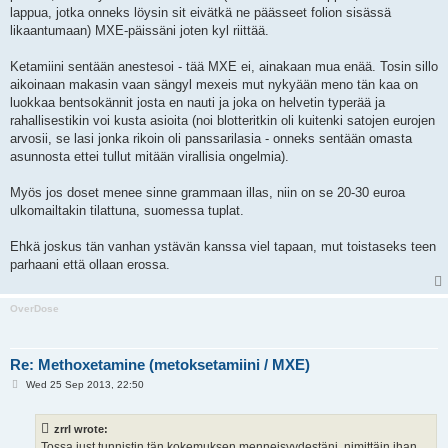
lappua, jotka onneks löysin sit eivätkä ne päässeet folion sisässä
likaantumaan) MXE-päissäni joten kyl riittää.
Ketamiini sentään anestesoi - tää MXE ei, ainakaan mua enää. Tosin sillo
aikoinaan makasin vaan sängyl mexeis mut nykyään meno tän kaa on
luokkaa bentsokännit josta en nauti ja joka on helvetin typerää ja
rahallisestikin voi kusta asioita (noi blotteritkin oli kuitenki satojen eurojen
arvosii, se lasi jonka rikoin oli panssarilasia - onneks sentään omasta
asunnosta ettei tullut mitään virallisia ongelmia).
Myös jos doset menee sinne grammaan illas, niin on se 20-30 euroa
ulkomailtakin tilattuna, suomessa tuplat.
Ehkä joskus tän vanhan ystävän kanssa viel tapaan, mut toistaseks teen
parhaani että ollaan erossa.
OverDose
Re: Methoxetamine (metoksetamiini / MXE)
P
Wed 25 Sep 2013, 22:50
o
s
t
zrrl wrote:
Tossa just tunnistin tän kokemuksen menneisyydestäni, nimittäin ihan