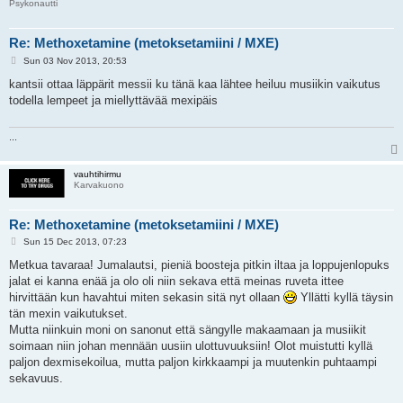
Psykonautti
Re: Methoxetamine (metoksetamiini / MXE)
P
Sun 03 Nov 2013, 20:53
o
s
kantsii ottaa läppärit messii ku tänä kaa lähtee heiluu musiikin vaikutus
t
todella lempeet ja miellyttävää mexipäis
...
vauhtihirmu
Karvakuono
Re: Methoxetamine (metoksetamiini / MXE)
P
Sun 15 Dec 2013, 07:23
o
s
Metkua tavaraa! Jumalautsi, pieniä boosteja pitkin iltaa ja loppujenlopuks
t
jalat ei kanna enää ja olo oli niin sekava että meinas ruveta ittee
hirvittään kun havahtui miten sekasin sitä nyt ollaan
Yllätti kyllä täysin
tän mexin vaikutukset.
Mutta niinkuin moni on sanonut että sängylle makaamaan ja musiikit
soimaan niin johan mennään uusiin ulottuvuuksiin! Olot muistutti kyllä
paljon dexmisekoilua, mutta paljon kirkkaampi ja muutenkin puhtaampi
sekavuus.