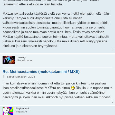
tarkemmin ettei siellä oo mitään häiriötä.
MXE:n rektaalisesta käytöstä vielä sen verran, että olen pitkin elämääni
kärsinyt "ärtyvä suoli"-tyyppisestä oireilusta eli vähän
vaihtelevanlaatuisista ulosteista, mutta silloinkun tykittelen mxeä rööriin
kroonisesti niin suolen toiminta parantuu huomattavasti ja se on suht
säännöllistä ja tulee mukavaa settiä ulos. heh. Tosin myös oraalinen
MXE:n käyttö tasapainotti suolen toimintaa, mutta valitettavasti aiheutti
vatsalaukussani ilmeisesti hapokkuutta mikä ilmeni refluksityyppisenä
oireiluna ja ruokatorven ärtymyksenä.
xammy
Karvakuono
Re: Methoxetamine (metoksetamiini / MXE)
P
Sat 08 Mar 2014, 20:28
o
s
Ihan kuin itsekin olisin huomannut että tuli paljon kiinteämpää paskaa
t
ihan oraalisesti/nasaalisesti MXE:tä nautittua
Ripulia kun tuppaa multa
usein tulemaan vaikka ei niin usein nykyään kun on suht säännöllinen
päivärytmi ja syön ihan okei. Alkoholi nyt pistää vatsan sekaisin monesti.
Psykemeeli
Tuppisuu