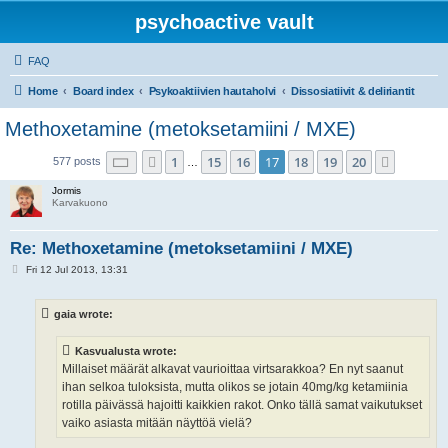
psychoactive vault
FAQ
Home
Board index
Psykoaktiivien hautaholvi
Dissosiatiivit & deliriantit
Methoxetamine (metoksetamiini / MXE)
Page
17
of
20
1
15
16
17
18
19
20
Previous
Next
577 posts
…
Jormis
Karvakuono
Re: Methoxetamine (metoksetamiini / MXE)
P
Fri 12 Jul 2013, 13:31
o
s
t
gaia wrote:
Kasvualusta wrote:
Millaiset määrät alkavat vaurioittaa virtsarakkoa? En nyt saanut
ihan selkoa tuloksista, mutta olikos se jotain 40mg/kg ketamiinia
rotilla päivässä hajoitti kaikkien rakot. Onko tällä samat vaikutukset
vaiko asiasta mitään näyttöä vielä?