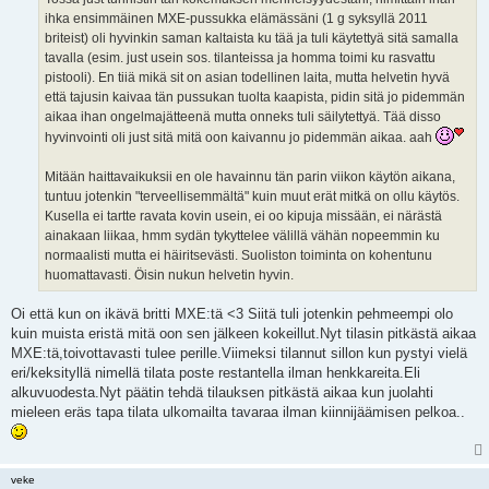
ihka ensimmäinen MXE-pussukka elämässäni (1 g syksyllä 2011
briteist) oli hyvinkin saman kaltaista ku tää ja tuli käytettyä sitä samalla
tavalla (esim. just usein sos. tilanteissa ja homma toimi ku rasvattu
pistooli). En tiiä mikä sit on asian todellinen laita, mutta helvetin hyvä
että tajusin kaivaa tän pussukan tuolta kaapista, pidin sitä jo pidemmän
aikaa ihan ongelmajätteenä mutta onneks tuli säilytettyä. Tää disso
hyvinvointi oli just sitä mitä oon kaivannu jo pidemmän aikaa. aah
Mitään haittavaikuksii en ole havainnu tän parin viikon käytön aikana,
tuntuu jotenkin "terveellisemmältä" kuin muut erät mitkä on ollu käytös.
Kusella ei tartte ravata kovin usein, ei oo kipuja missään, ei närästä
ainakaan liikaa, hmm sydän tykyttelee välillä vähän nopeemmin ku
normaalisti mutta ei häiritsevästi. Suoliston toiminta on kohentunu
huomattavasti. Öisin nukun helvetin hyvin.
Oi että kun on ikävä britti MXE:tä <3 Siitä tuli jotenkin pehmeempi olo
kuin muista eristä mitä oon sen jälkeen kokeillut.Nyt tilasin pitkästä aikaa
MXE:tä,toivottavasti tulee perille.Viimeksi tilannut sillon kun pystyi vielä
eri/keksityllä nimellä tilata poste restantella ilman henkkareita.Eli
alkuvuodesta.Nyt päätin tehdä tilauksen pitkästä aikaa kun juolahti
mieleen eräs tapa tilata ulkomailta tavaraa ilman kiinnijäämisen pelkoa..
veke