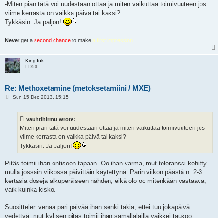
-Miten pian tätä voi uudestaan ottaa ja miten vaikuttaa toimivuuteen jos
viime kerrasta on vaikka päivä tai kaksi?
Tykkäsin. Ja paljon!
Never
get a
second chance
to make
a first impression
King Ink
LD50
Re: Methoxetamine (metoksetamiini / MXE)
P
Sun 15 Dec 2013, 15:15
o
s
t
vauhtihirmu wrote:
Miten pian tätä voi uudestaan ottaa ja miten vaikuttaa toimivuuteen jos
viime kerrasta on vaikka päivä tai kaksi?
Tykkäsin. Ja paljon!
Pitäs toimii ihan entiseen tapaan. Oo ihan varma, mut toleranssi kehitty
mulla jossain viikossa päivittäin käytettynä. Parin viikon päästä n. 2-3
kertasia doseja alkuperäiseen nähden, eikä olo oo mitenkään vastaava,
vaik kuinka kisko.
Suosittelen venaa pari päivää ihan senki takia, ettei tuu jokapäivä
vedettyä, mut kyl sen pitäs toimii ihan samallalailla vaikkei taukoo