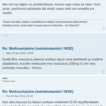
o
s
Niin noh kai tääkin on yksilökohtasta, kerroin vaan miten ite näen / koin
t
asian, positiivista palautetta tää ainaki saanu mitä oon erowidia ym.
selaillu.
"Kaaos teorialla voidaan mahdollisesti selittää monimutkaisten järjestelmien
käyttäytymistä, kuten lajien sukupuuttoon kuolemista - Ian Malcolm"
porter
Re: Methoxetamine (metoksetamiini / MXE)
P
Wed 15 Jan 2014, 15:06
o
s
Itsellä Mxe nousuissa yleensä unohtuu täysin oma identiteetti ja maailma
t
ylipäätänsä, kuvailin mielessäni mxe nousuissa (150mg iv) niin oloa
nosferatu nousuiksi.. hmmm.
veke
Psykonautti
Re: Methoxetamine (metoksetamiini / MXE)
P
Tue 28 Jan 2014, 20:32
o
s
kävi aika hassusti ku latasin ruuttaan mielestäni 01-02 etyylifenidaattii
t