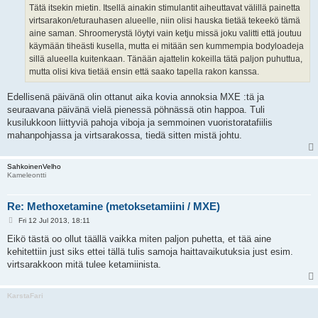
Tätä itsekin mietin. Itsellä ainakin stimulantit aiheuttavat välillä painetta
virtsarakon/eturauhasen alueelle, niin olisi hauska tietää tekeekö tämä
aine saman. Shroomerystä löytyi vain ketju missä joku valitti että joutuu
käymään tiheästi kusella, mutta ei mitään sen kummempia bodyloadeja
sillä alueella kuitenkaan. Tänään ajattelin kokeilla tätä paljon puhuttua,
mutta olisi kiva tietää ensin että saako tapella rakon kanssa.
Edellisenä päivänä olin ottanut aika kovia annoksia MXE :tä ja
seuraavana päivänä vielä pienessä pöhnässä otin happoa. Tuli
kusilukkoon liittyviä pahoja viboja ja semmoinen vuoristoratafiilis
mahanpohjassa ja virtsarakossa, tiedä sitten mistä johtu.
SahkoinenVelho
Kameleontti
Re: Methoxetamine (metoksetamiini / MXE)
P
Fri 12 Jul 2013, 18:11
o
s
Eikö tästä oo ollut täällä vaikka miten paljon puhetta, et tää aine
t
kehitettiin just siks ettei tällä tulis samoja haittavaikutuksia just esim.
virtsarakkoon mitä tulee ketamiinista.
KarstaFari