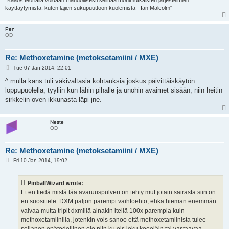
"Kaaos teorialla voidaan mahdollisesti selittää monimutkaisten järjestelmien
käyttäytymistä, kuten lajien sukupuuttoon kuolemista - Ian Malcolm"
Pen
OD
Re: Methoxetamine (metoksetamiini / MXE)
P
Tue 07 Jan 2014, 22:01
o
s
^ mulla kans tuli väkivaltasia kohtauksia joskus päivittäiskäytön
t
loppupuolella, tyyliin kun lähin pihalle ja unohin avaimet sisään, niin heitin
sirkkelin oven ikkunasta läpi jne.
Neste
OD
Re: Methoxetamine (metoksetamiini / MXE)
P
Fri 10 Jan 2014, 19:02
o
s
t
PinballWizard wrote:
Et en tiedä mistä tää avaruuspulveri on tehty mut jotain sairasta siin on
en suosittele. DXM paljon parempi vaihtoehto, ehkä hieman enemmän
vaivaa mutta tripit dxmillä ainakin itellä 100x parempia kuin
methoxetamiinilla, jotenkin vois sanoo että methoxetamiinista tulee