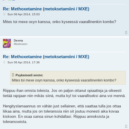
Re: Methoxetamine (metoksetamiini / MXE)
P
Sun 06 Apr 2014, 15:03
o
s
Mites toi mexe oxyn kanssa, onko kyseessä vaarallinenkin kombo?
t
Dexma
Moderator
Re: Methoxetamine (metoksetamiini / MXE)
P
Sun 06 Apr 2014, 17:36
o
s
t
Psykemeeli wrote:
Mites toi mexe oxyn kanssa, onko kyseessä vaarallinenkin kombo?
Riippuu ihan omista toleista. Jos on paljon ottanut opiaatteja ja oikeesti
tietää rajojaan niin mikäs siinä, mutta kyl toi vaaralliseksi aina voi mennä.
Hengityslamaannus on vähän just sellainen, että saattaa tulla jos ottaa
liikaa aina, mutta jos on toleranssia niin sit joutuu monesti aika kovaa
kiskoon. En osaa sanoa sinun kohdallasi. Riippuu annoksista ja
toleransseista.