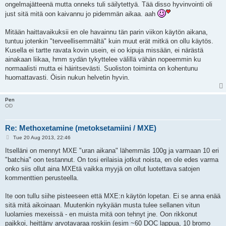
ongelmajätteenä mutta onneks tuli säilytettyä. Tää disso hyvinvointi oli
just sitä mitä oon kaivannu jo pidemmän aikaa. aah
Mitään haittavaikuksii en ole havainnu tän parin viikon käytön aikana,
tuntuu jotenkin "terveellisemmältä" kuin muut erät mitkä on ollu käytös.
Kusella ei tartte ravata kovin usein, ei oo kipuja missään, ei närästä
ainakaan liikaa, hmm sydän tykyttelee välillä vähän nopeemmin ku
normaalisti mutta ei häiritsevästi. Suoliston toiminta on kohentunu
huomattavasti. Öisin nukun helvetin hyvin.
Pen
OD
Re: Methoxetamine (metoksetamiini / MXE)
P
Tue 20 Aug 2013, 22:46
o
s
Itselläni on mennyt MXE "uran aikana" lähemmäs 100g ja varmaan 10 eri
t
"batchia" oon testannut. On tosi erilaisia jotkut noista, en ole edes varma
onko siis ollut aina MXEtä vaikka myyjä on ollut luotettava satojen
kommenttien perusteella.
Ite oon tullu siihe pisteeseen että MXE:n käytön lopetan. Ei se anna enää
sitä mitä aikoinaan. Muutenkin nykyään musta tulee sellanen vitun
luolamies mexeissä - en muista mitä oon tehnyt jne. Oon rikkonut
paikkoi, heittäny arvotavaraa roskiin (esim ~60 DOC lappua, 10 bromo