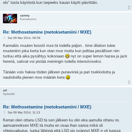
olo" tosta käytöstä kun tarpeeks kauan käytti päivittäin.
xammy
Karvakuono
Re: Methoxetamine (metoksetamiini / MXE)
P
Sat 08 Mar 2014, 09:59
o
s
Kannabis muuten boostii mxe:tä todella paljon.. time dilation tulee
t
muutenkin joka kerta kun otan mxe mutta kun polttaa pesällisen niin
tuntuu että aika pysähtyy kokonaan
nyt on super lemon hazea ja jack
hereriä, sativat voi pistää meiningin todella intensiiviseksi.
Tänään vois hakea töiden jälkeen punaviiniä ja pari tsekkiolutta ja
nautiskella pienen mxe määrän kera
zrrl
Apteekki
Re: Methoxetamine (metoksetamiini / MXE)
P
Sat 08 Mar 2014, 11:13
o
s
Kerran olen ottanu LSD:tä sen jälkeen ku olin eka aamulla ottanu ns.
t
aamuannoksen MXE:tä mutta en osaa ihan sanoa mikä oli
yhteisvaikutus, tuntui lähinnä että LSD ois jyrännyt MXE:n yli tuossa