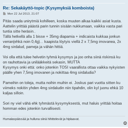
Re: Sekakäyttö-topic (Kysymyksiä komboista)
P
Mon 22 Jul 2013, 21:07
o
s
Pitäs saada unirytmiä kohilleen, koska muuten alkaa kaikki asiat kusta.
t
Aattelin yrittää päästä parin tunnin sisään nukkumaan, vaikka vasta pari
tuntia sitte heräsin..
Tällä hetkellä alla 1 bisse + 35mg diapamia + indicaista kukkaa jonkun
verran(ehkä noin 0,4g)... kaapista löytyis viellä 2 x 7,5mg imovanea, 2x
4mg sirdalud, pameja ja vähän hittiä.
Voi olla että tulee helvetin tyhmä kysymys ja joo onha siinä riskinsä ku
on rauhottavia ja unilääkkeitä sekasin, MUTTA
Kysymys onki että: onko jotenkin TOSI vaarallista ottaa vaikka nykyisten
päälle yhen 7,5mg imovanen ja nokittaa 4mg sirdaludia?
Pameihin on toleja, mutta noihin muihin ei. Joskus pari vuotta sitten ku
viimeks nokitin yhden 4mg sirdaludin niin tipahdin, olin kyl juonu ehkä 10
kaljaa silloin.
Sori ny viel vähä ehk tyhmästä kysymyksestä, mut haluis yrittää hoitaa
homman edes jotenkin turvallisesti.
Humalaspäissää ja hulluna siinä hihittelevät ja hiplaavat.