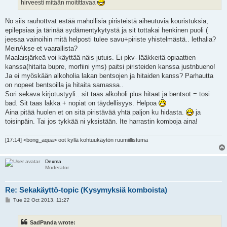
hirveesti mitään moitittavaa
No siis rauhottvat estää mahollisia piristeistä aiheutuvia kouristuksia,
epilepsiaa ja tärinää sydämentykytystä ja sit tottakai henkinen puoli (
jeesaa vainoihin mitä helposti tulee savu+piriste yhistelmästä.. lethalia?
MeinAkse et vaarallista?
Maalaisjärkeä voi käyttää näis jutuis. Ei pkv- lääkkeitä opiaattien
kanssa(hitaita bupre, morfiini yms) paitsi piristeiden kanssa justnbueno!
Ja ei myöskään alkoholia lakan bentsojen ja hitaiden kanss? Parhautta
on nopeet bentsoilla ja hitaita samassa..
Sori sekava kirjotustyyli.. sit taas alkoholi plus hitaat ja bentsot = tosi
bad. Sit taas lakka + nopiat on täydellisyys. Helpoa
Aina pitää huolen et on sitä piristävää yhtä paljon ku hidasta.
ja
toisinpäin. Tai jos tykkää ni yksistään. Ite harrastin komboja aina!
[17:14] <bong_aqua> oot kyllä kohtuukäytön ruumiillistuma
Dexma
Moderator
Re: Sekakäyttö-topic (Kysymyksiä komboista)
P
Tue 22 Oct 2013, 11:27
o
s
t
SadPanda wrote: