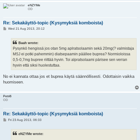
eNZYMe
OD
Re: Sekakäyttö-topic (Kysymyksiä komboista)
P
Wed 21 Aug 2013, 20:12
o
s
t
Baah wrote:
Pysynkö hengissä jos otan 5mg aplratsolaamin sekä 20mg(? valmistaja
MSJ ei potki pahemmin) diatsepaamin päällee buprea? Normioloissa
0,5-0,7mg bupree riittää hyvin. Toi alpratsolaami pärisee sen verran
hyvin että siksi huolestuttaa.
No ei kannata ottaa jos et buprea käytä säännöllisesti. Odottaisin vaikka
huomiseen.
Petri6
OD
Re: Sekakäyttö-topic (Kysymyksiä komboista)
P
Fri 23 Aug 2013, 06:33
o
s
t
eNZYMe wrote: