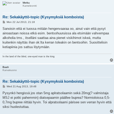
Metku
Kameleontti
Re: Sekakäyttö-topic (Kysymyksiä komboista)
P
Mon 22 Jul 2013, 21:18
o
s
Sanoisin että ei tuossa mitään hengenvaaraa oo, ainut vain että pysyt
t
ainoastaan noissa etkä esim. bentsohuuruissa ala etsimään vahvempaa
alkoholia tms., itselläni saattaa aina pienet viskihimot iskeä, mutta
kuitenkin näyttäs ihan ok:lta kerran toleakin on bentsoihin. Suosittelisin
ketiapiinia jos sattuu löytymään.
In the land of the blind, one-eyed man is the king
Baah
Karvakuono
Re: Sekakäyttö-topic (Kysymyksiä komboista)
P
Wed 21 Aug 2013, 19:48
o
s
Pysynkö hengissä jos otan 5mg aplratsolaamin sekä 20mg(? valmistaja
t
MSJ ei potki pahemmin) diatsepaamin päällee buprea? Normioloissa 0,5-
0,7mg bupree riittää hyvin. Toi alpratsolaami pärisee sen verran hyvin että
siksi huolestuttaa.