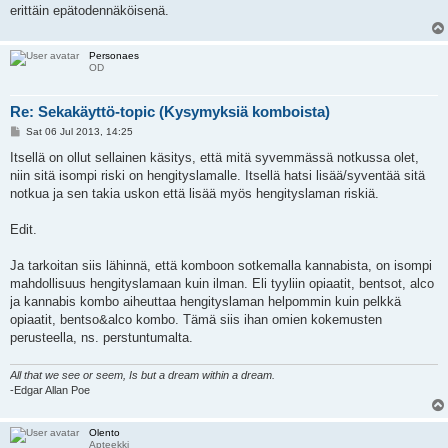
erittäin epätodennäköisenä.
Personaes
OD
Re: Sekakäyttö-topic (Kysymyksiä komboista)
P
Sat 06 Jul 2013, 14:25
o
s
Itsellä on ollut sellainen käsitys, että mitä syvemmässä notkussa olet,
t
niin sitä isompi riski on hengityslamalle. Itsellä hatsi lisää/syventää sitä
notkua ja sen takia uskon että lisää myös hengityslaman riskiä.
Edit.
Ja tarkoitan siis lähinnä, että komboon sotkemalla kannabista, on isompi
mahdollisuus hengityslamaan kuin ilman. Eli tyyliin opiaatit, bentsot, alco
ja kannabis kombo aiheuttaa hengityslaman helpommin kuin pelkkä
opiaatit, bentso&alco kombo. Tämä siis ihan omien kokemusten
perusteella, ns. perstuntumalta.
All that we see or seem, Is but a dream within a dream.
-Edgar Allan Poe
Olento
Apteekki