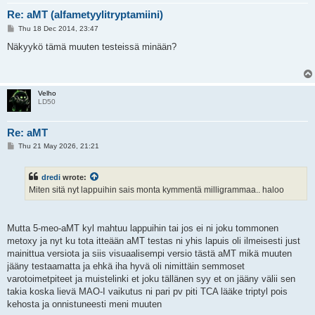
Re: aMT (alfametyylitryptamiini)
P
Thu 18 Dec 2014, 23:47
o
s
Näkyykö tämä muuten testeissä minään?
t
Velho
LD50
Re: aMT
P
Thu 21 May 2026, 21:21
o
s
t
dredi
wrote:
Miten sitä nyt lappuihin sais monta kymmentä milligrammaa.. haloo
Mutta 5-meo-aMT kyl mahtuu lappuihin tai jos ei ni joku tommonen
metoxy ja nyt ku tota itteään aMT testas ni yhis lapuis oli ilmeisesti just
mainittua versiota ja siis visuaalisempi versio tästä aMT mikä muuten
jääny testaamatta ja ehkä iha hyvä oli nimittäin semmoset
varotoimetpiteet ja muistelinki et joku tällänen syy et on jääny välii sen
takia koska lievä MAO-I vaikutus ni pari pv piti TCA lääke triptyl pois
kehosta ja onnistuneesti meni muuten