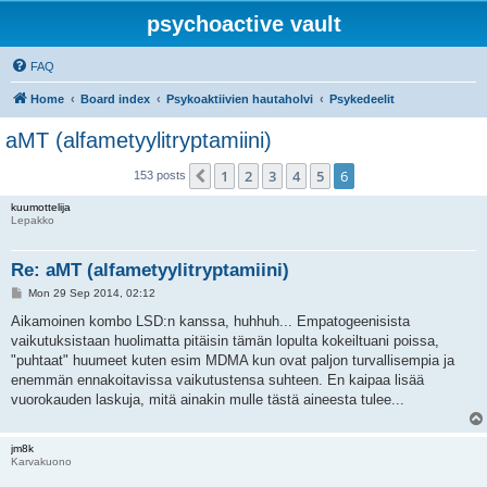
psychoactive vault
FAQ
Home
Board index
Psykoaktiivien hautaholvi
Psykedeelit
aMT (alfametyylitryptamiini)
1
2
3
4
5
6
Previous
153 posts
kuumottelija
Lepakko
Re: aMT (alfametyylitryptamiini)
P
Mon 29 Sep 2014, 02:12
o
s
Aikamoinen kombo LSD:n kanssa, huhhuh... Empatogeenisista
t
vaikutuksistaan huolimatta pitäisin tämän lopulta kokeiltuani poissa,
"puhtaat" huumeet kuten esim MDMA kun ovat paljon turvallisempia ja
enemmän ennakoitavissa vaikutustensa suhteen. En kaipaa lisää
vuorokauden laskuja, mitä ainakin mulle tästä aineesta tulee...
jm8k
Karvakuono